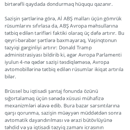
birtərəfli qaydada dondurmaq hüququ qazanır.
Sazişin şərtlərinə görə, Aİ ABŞ malları üçün gömrük
rüsumlarını sıfırlasa da, ABŞ Avropa məhsullarına
tətbiq edilən tarifləri faktiki olaraq üç dəfə artırır. Bu
qeyri-bərabər şərtlərə baxmayaraq, Vaşinqtonun
təzyiqi gərginliyi artırır: Donald Tramp
administrasiyası bildirib ki, əgər Avropa Parlamenti
iyulun 4-nə qədər sazişi təsdiqləməsə, Avropa
avtomobillərinə tətbiq edilən rüsumlar ikiqat artırıla
bilər.
Brüssel bu iqtisadi şantaj fonunda özünü
sığortalamaq üçün sənədə xüsusi mühafizə
mexanizmləri əlavə edib. Bura bazar sarsıntılarına
qarşı qorunma, sazişin müəyyən müddətdən sonra
avtomatik dayandırılması və ərazi bütövlüyünə
təhdid və ya iqtisadi təzyiq zamanı icrasının