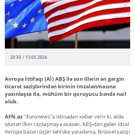
20:30 / 13.05.2026
Avropa İttifaqı (Aİ) ABŞ ilə son illərin ən gərgin
ticarət sazişlərindən birinin imzalanmasına
yaxınlaşsa da, mühüm bir qoruyucu bəndə nail
olub.
AFN.az
"Euronews"a istinadən xəbər verir ki, əldə
olunan ilkin razılaşmaya əsasən, ABŞ-dan gələn idxal
Avropa bazarı üçün təhlükə yaradarsa, Brüssel sazişi