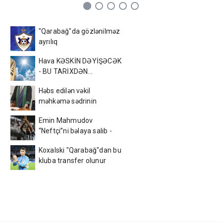
"Qarabağ"da gözlənilməz
ayrılıq
Hava KƏSKİN DƏYİŞƏCƏK
- BU TARİXDƏN...
Həbs edilən vəkil
məhkəmə sədrinin
qayınıdır
Emin Mahmudov
“Neftçi”ni bəlaya salıb -
Araşdırıldı və üzə çıxdı ki…
Koxalski "Qarabağ"dan bu
kluba transfer olunur