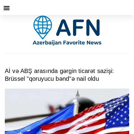
Aİ və ABŞ arasında gərgin ticarət sazişi:
Brüssel "qoruyucu bənd"ə nail oldu