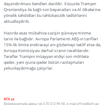
dayandırılması bəndləri daxildir. Xüsusilə Trampın
Qrenlandiya ilə bağlı son bəyanatları və Aİ ölkələrinə
yönəlik təhdidləri bu təhlükəsizlik tədbirlərini
aktuallaşdırıb.
Hazırda əsas mübahisə sazişin qüvvəyə minmə
tarixi ilə bağlıdır. Avropa Parlamenti ABŞ-ın tarifləri
15%-lik limitə endirəcəyi anı gözləməyi təklif etsə də,
Avropa Komissiyası dərhal icranın tərəfdarıdır.
Tərəflər Trampın müəyyən etdiyi son möhlətə
qədər, yəni iyuna qədər bütün razılaşmaları
yekunlaşdırmağa çalışırlar.
AFN.az
Redaksiyamızla əlaqə: tel; 070 372 99 90, e-mail office@afn.az