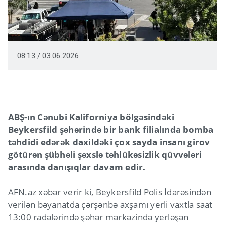
08:13 / 03.06.2026
ABŞ-ın Cənubi Kaliforniya bölgəsindəki
Beykersfild şəhərində bir bank filialında bomba
təhdidi edərək daxildəki çox sayda insanı girov
götürən şübhəli şəxslə təhlükəsizlik qüvvələri
arasında danışıqlar davam edir.
AFN.az xəbər verir ki, Beykersfild Polis İdarəsindən
verilən bəyanatda çərşənbə axşamı yerli vaxtla saat
13:00 radələrində şəhər mərkəzində yerləşən