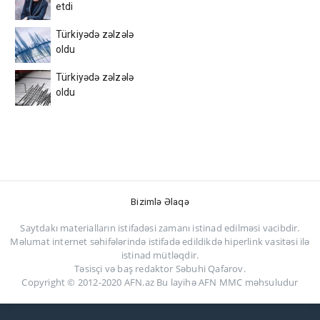
etdi
Türkiyədə zəlzələ
oldu
Türkiyədə zəlzələ
oldu
Bizimlə Əlaqə
Saytdakı materialların istifadəsi zamanı istinad edilməsi vacibdir.
Məlumat internet səhifələrində istifadə edildikdə hiperlink vasitəsi ilə
istinad mütləqdir.
Təsisçi və baş redaktor Səbuhi Qafarov.
Copyright © 2012-2020 AFN.az Bu layihə AFN MMC məhsuludur