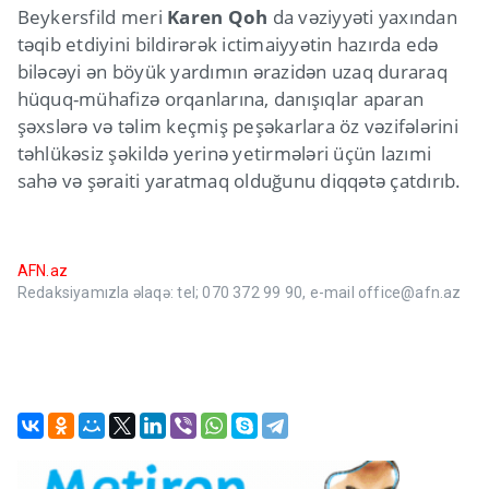
Beykersfild meri
Karen Qoh
da vəziyyəti yaxından
təqib etdiyini bildirərək ictimaiyyətin hazırda edə
biləcəyi ən böyük yardımın ərazidən uzaq duraraq
hüquq-mühafizə orqanlarına, danışıqlar aparan
şəxslərə və təlim keçmiş peşəkarlara öz vəzifələrini
təhlükəsiz şəkildə yerinə yetirmələri üçün lazımi
sahə və şəraiti yaratmaq olduğunu diqqətə çatdırıb.
AFN.az
Redaksiyamızla əlaqə: tel; 070 372 99 90, e-mail office@afn.az