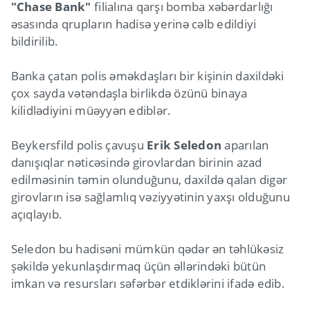
"Chase Bank"
filialına qarşı bomba xəbərdarlığı
əsasında qrupların hadisə yerinə cəlb edildiyi
bildirilib.
Banka çatan polis əməkdaşları bir kişinin daxildəki
çox sayda vətəndaşla birlikdə özünü binaya
kilidlədiyini müəyyən ediblər.
Beykersfild polis çavuşu
Erik Seledon
aparılan
danışıqlar nəticəsində girovlardan birinin azad
edilməsinin təmin olunduğunu, daxildə qalan digər
girovların isə sağlamlıq vəziyyətinin yaxşı olduğunu
açıqlayıb.
Seledon bu hadisəni mümkün qədər ən təhlükəsiz
şəkildə yekunlaşdırmaq üçün əllərindəki bütün
imkan və resursları səfərbər etdiklərini ifadə edib.