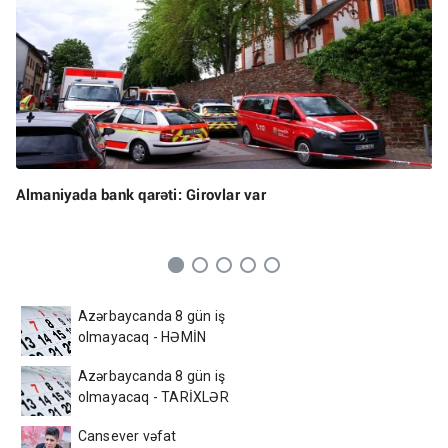
Almaniyada bank qarəti: Girovlar var
Azərbaycanda 8 gün iş
olmayacaq - HƏMİN
TARİXLƏR
Azərbaycanda 8 gün iş
olmayacaq - TARİXLƏR
Cansever vəfat