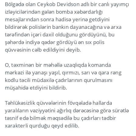
Bölgədə olan Ceykob Devidson adlı bir canlı yayımçı
izləyicilərindən gələn bomba xəbərdarlığı
mesajlarından sonra hadisə yerinə getdiyini
bildirərək polislərin bankın dayanacağına və arxa
tərəfindən içəri daxil olduğunu gördüyünü, bu
şəhərdə indiyə qədər gördüyü ən sıx polis
qüvvəsinin cəlb edildiyini deyib.
O, təxminən bir məhəllə uzaqlıqda komanda
mərkəzi ilə yanaşı yaşıl, qırmızı, sarı və qara rəng
kodlu təcili müdaxilə çadırlarının qurulmasını
müşahidə etdiyini bildirib.
Təhlükəsizlik qüvvələrinin fövqəladə hallarda
yaralıların vəziyyətini ağırlıq dərəcəsinə görə sürətlə
təsnif edə bilmək məqsədilə bu çadırları tədbir
xarakterli qurduğu qeyd edilib.