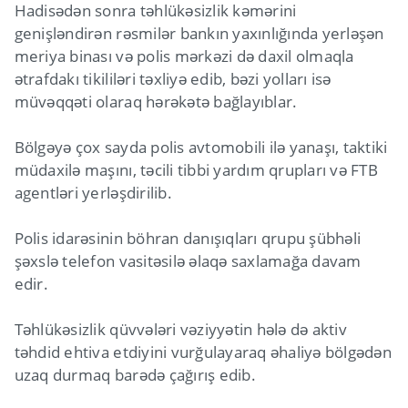
Hadisədən sonra təhlükəsizlik kəmərini
genişləndirən rəsmilər bankın yaxınlığında yerləşən
meriya binası və polis mərkəzi də daxil olmaqla
ətrafdakı tikililəri təxliyə edib, bəzi yolları isə
müvəqqəti olaraq hərəkətə bağlayıblar.
Bölgəyə çox sayda polis avtomobili ilə yanaşı, taktiki
müdaxilə maşını, təcili tibbi yardım qrupları və FTB
agentləri yerləşdirilib.
Polis idarəsinin böhran danışıqları qrupu şübhəli
şəxslə telefon vasitəsilə əlaqə saxlamağa davam
edir.
Təhlükəsizlik qüvvələri vəziyyətin hələ də aktiv
təhdid ehtiva etdiyini vurğulayaraq əhaliyə bölgədən
uzaq durmaq barədə çağırış edib.