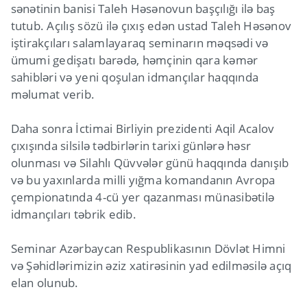
sənətinin banisi Taleh Həsənovun başçılığı ilə baş
tutub. Açılış sözü ilə çıxış edən ustad Taleh Həsənov
iştirakçıları salamlayaraq seminarın məqsədi və
ümumi gedişatı barədə, həmçinin qara kəmər
sahibləri və yeni qoşulan idmançılar haqqında
məlumat verib.
Daha sonra İctimai Birliyin prezidenti Aqil Acalov
çıxışında silsilə tədbirlərin tarixi günlərə həsr
olunması və Silahlı Qüvvələr günü haqqında danışıb
və bu yaxınlarda milli yığma komandanın Avropa
çempionatında 4-cü yer qazanması münasibətilə
idmançıları təbrik edib.
Seminar Azərbaycan Respublikasının Dövlət Himni
və Şəhidlərimizin əziz xatirəsinin yad edilməsilə açıq
elan olunub.