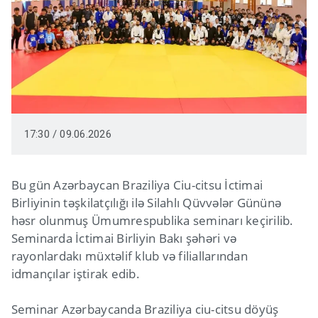
17:30 / 09.06.2026
Bu gün Azərbaycan Braziliya Ciu-citsu İctimai
Birliyinin təşkilatçılığı ilə Silahlı Qüvvələr Gününə
həsr olunmuş Ümumrespublika seminarı keçirilib.
Seminarda İctimai Birliyin Bakı şəhəri və
rayonlardakı müxtəlif klub və filiallarından
idmançılar iştirak edib.
Seminar Azərbaycanda Braziliya ciu-citsu döyüş