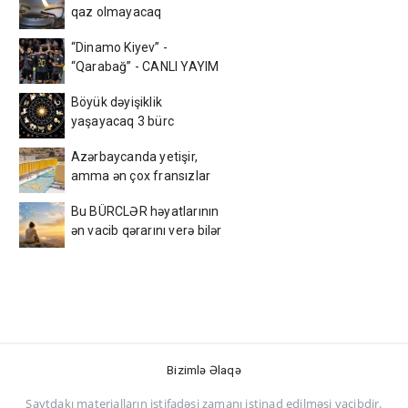
qaz olmayacaq
“Dinamo Kiyev” -
“Qarabağ” - CANLI YAYIM
Böyük dəyişiklik
yaşayacaq 3 bürc
Azərbaycanda yetişir,
amma ən çox fransızlar
yeyir
Bu BÜRCLƏR həyatlarının
ən vacib qərarını verə bilər
Bizimlə Əlaqə
Saytdakı materialların istifadəsi zamanı istinad edilməsi vacibdir.