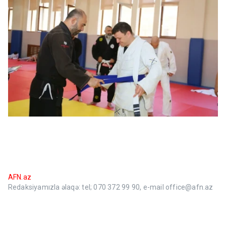
AFN.az
Redaksiyamızla əlaqə: tel; 070 372 99 90, e-mail office@afn.az