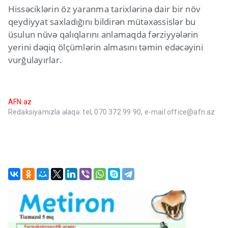
Hissəciklərin öz yaranma tarixlərinə dair bir növ
qeydiyyat saxladığını bildirən mütəxəssislər bu
üsulun nüvə qalıqlarını anlamaqda fərziyyələrin
yerini dəqiq ölçümlərin almasını təmin edəcəyini
vurğulayırlar.
AFN.az
Redaksiyamızla əlaqə: tel; 070 372 99 90, e-mail office@afn.az