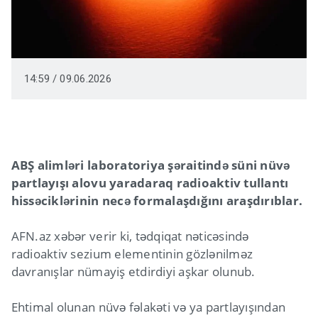
14:59 / 09.06.2026
ABŞ alimləri laboratoriya şəraitində süni nüvə
partlayışı alovu yaradaraq radioaktiv tullantı
hissəciklərinin necə formalaşdığını araşdırıblar.
AFN.az xəbər verir ki, tədqiqat nəticəsində
radioaktiv sezium elementinin gözlənilməz
davranışlar nümayiş etdirdiyi aşkar olunub.
Ehtimal olunan nüvə fəlakəti və ya partlayışından