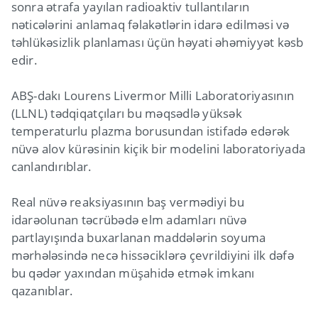
sonra ətrafa yayılan radioaktiv tullantıların
nəticələrini anlamaq fəlakətlərin idarə edilməsi və
təhlükəsizlik planlaması üçün həyati əhəmiyyət kəsb
edir.
ABŞ-dakı Lourens Livermor Milli Laboratoriyasının
(LLNL) tədqiqatçıları bu məqsədlə yüksək
temperaturlu plazma borusundan istifadə edərək
nüvə alov kürəsinin kiçik bir modelini laboratoriyada
canlandırıblar.
Real nüvə reaksiyasının baş vermədiyi bu
idarəolunan təcrübədə elm adamları nüvə
partlayışında buxarlanan maddələrin soyuma
mərhələsində necə hissəciklərə çevrildiyini ilk dəfə
bu qədər yaxından müşahidə etmək imkanı
qazanıblar.