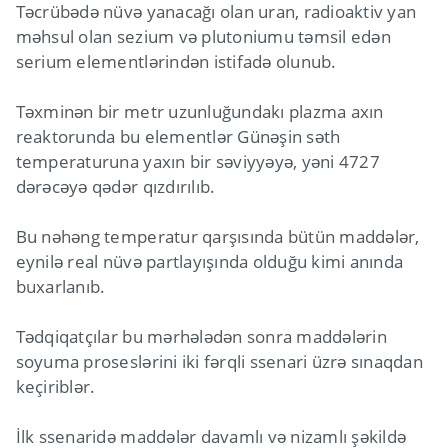
Təcrübədə nüvə yanacağı olan uran, radioaktiv yan
məhsul olan sezium və plutoniumu təmsil edən
serium elementlərindən istifadə olunub.
Təxminən bir metr uzunluğundakı plazma axın
reaktorunda bu elementlər Günəşin səth
temperaturuna yaxın bir səviyyəyə, yəni 4727
dərəcəyə qədər qızdırılıb.
Bu nəhəng temperatur qarşısında bütün maddələr,
eynilə real nüvə partlayışında olduğu kimi anında
buxarlanıb.
Tədqiqatçılar bu mərhələdən sonra maddələrin
soyuma proseslərini iki fərqli ssenari üzrə sınaqdan
keçiriblər.
İlk ssenaridə maddələr davamlı və nizamlı şəkildə