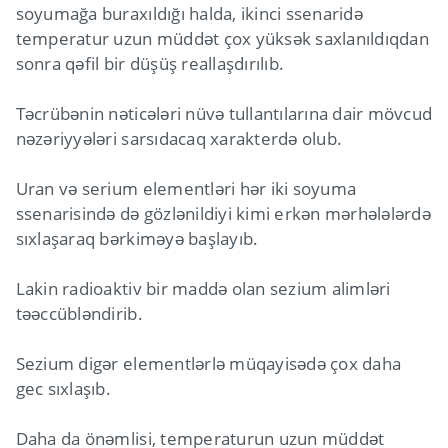
soyumağa buraxıldığı halda, ikinci ssenaridə
temperatur uzun müddət çox yüksək saxlanıldıqdan
sonra qəfil bir düşüş reallaşdırılıb.
Təcrübənin nəticələri nüvə tullantılarına dair mövcud
nəzəriyyələri sarsıdacaq xarakterdə olub.
Uran və serium elementləri hər iki soyuma
ssenarisində də gözlənildiyi kimi erkən mərhələlərdə
sıxlaşaraq bərkiməyə başlayıb.
Lakin radioaktiv bir maddə olan sezium alimləri
təəccübləndirib.
Sezium digər elementlərlə müqayisədə çox daha
gec sıxlaşıb.
Daha da önəmlisi, temperaturun uzun müddət