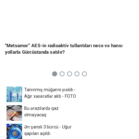
“Metsamor” AES-in radioaktiv tullantıları necə və hansı
yollarla Gürcüstanda satılır?
Tanınmış müğənni yıxıldı -
Ağır xəsarətlər alıb - FOTO
Bu ərazilərdə qaz
olmayacaq
Ən şanslı 3 bürcü - Uğur
qapıları açıldı