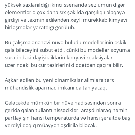
yüksək saxlanıldığı ikinci ssenaridə seziumun digər
elementlərlə çox daha sıx şəkildə qarşılıqlı əlaqəyə
girdiyi və təxmin ediləndən xeyli mürəkkəb kimyəvi
birləşmələr yaratdığı görülüb.
Bu çalışma ənənəvi nüvə buludu modellərinin əskik
qala biləcəyini sübut etdi, çünki bu modellər soyuma
sürətindəki dəyişikliklərin kimyəvi reaksiyalar
üzərindəki bu cür təsirlərini diqqətdən qaçıra bilir.
Aşkar edilən bu yeni dinamikalar alimlərə tərs
mühəndislik aparmaq imkanı da tanıyacaq.
Gələcəkdə mümkün bir nüvə hadisəsindən sonra
geridə qalan tullantı hissəcikləri araşdırılaraq həmin
partlayışın hansı temperaturda və hansı şəraitdə baş
verdiyi dəqiq müəyyənləşdirilə biləcək.