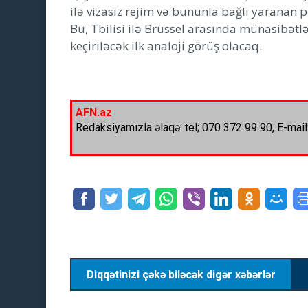
ilə vizasız rejim və bununla bağlı yaranan
Bu, Tbilisi ilə Brüssel arasında münasibətl
keçiriləcək ilk analoji görüş olacaq.
AFN.az
Redaksiyamızla əlaqə: tel; 070 372 99 90, E-mail
Diqqətinizi çəkə biləcək digər xəbərlər