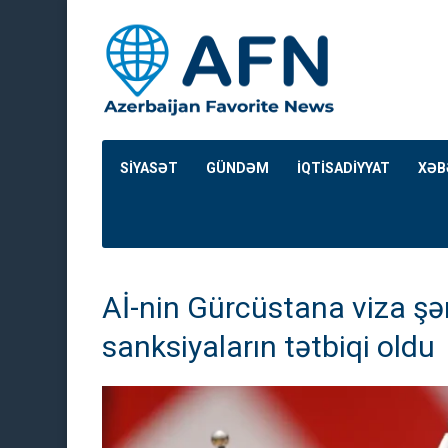
SİYASƏT
GÜNDƏM
İQTİSADİYYAT
XƏB
Aİ-nin Gürcüstana viza şər
sanksiyaların tətbiqi oldu