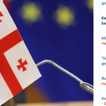
gö
Ka
ba
Mə
Ha
"S
ge
Bu
mə
Ko
-
S