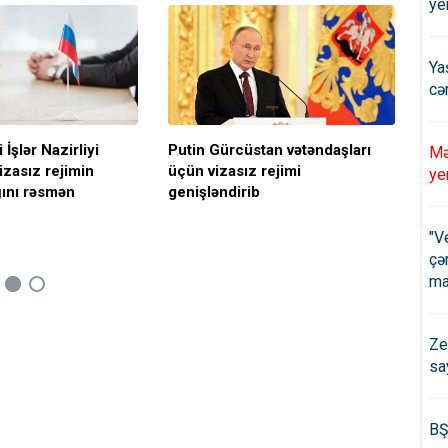
ye
Ya
cə
 İşlər Nazirliyi
Putin Gürcüstan vətəndaşları
İra
Mə
izasız rejimin
üçün vizasız rejimi
ləğ
ye
ğını rəsmən
genişləndirib
"V
çə
ma
Ze
sa
BŞ