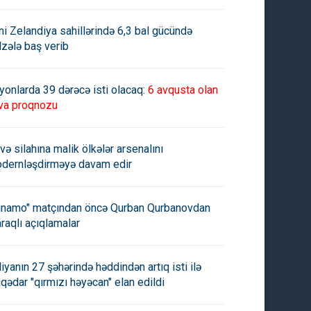
ni Zelandiya sahillərində 6,3 bal gücündə
lzələ baş verib
yonlarda 39 dərəcə isti olacaq:
6 avqusta olan
va proqnozu
və silahına malik ölkələr arsenalını
dernləşdirməyə davam edir
inamo" matçından öncə Qurban Qurbanovdan
raqlı açıqlamalar
aliyanın 27 şəhərində həddindən artıq isti ilə
aqədar "qırmızı həyəcan" elan edildi