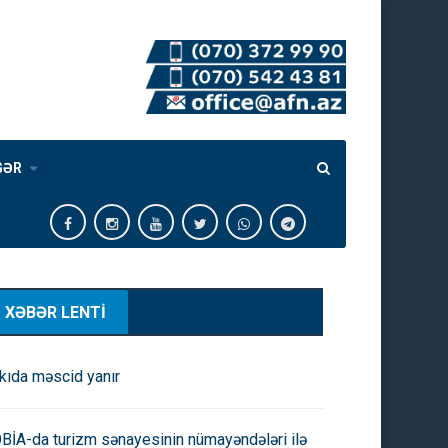
GƏR
XƏBƏR LENTİ
kıda məscid yanır
BİA-da turizm sənayesinin nümayəndələri ilə