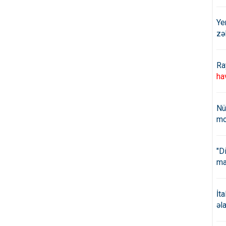
Ye
zə
Ra
ha
Nü
mo
"D
ma
İt
əl