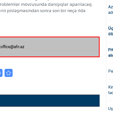
 problemlər mövzusunda danışıqlar aparılacaq.
Az
ərin pisləşməsindən sonra son bir neçə ildə
ad
Üç
öl
:office@afn.az
FH
alı
Pe
Ki
tə
Uş