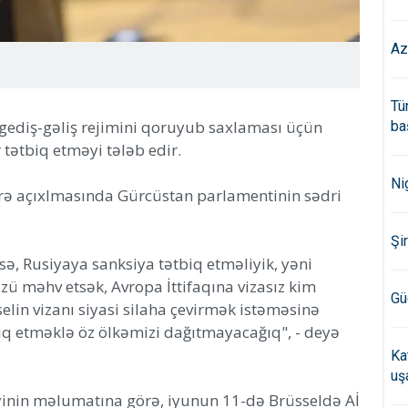
Az
Tü
z gediş-gəliş rejimini qoruyub saxlaması üçün
ba
 tətbiq etməyi tələb edir.
Ni
lərə açıxlmasında Gürcüstan parlamentinin sədri
Şi
iksə, Rusiyaya sanksiya tətbiq etməliyik, yəni
zü məhv etsək, Avropa İttifaqına vizasız kim
Gü
elin vizanı siyasi silaha çevirmək istəməsinə
iq etməklə öz ölkəmizi dağıtmayacağıq", - deyə
Ka
uş
liyinin məlumatına görə, iyunun 11-də Brüsseldə Aİ