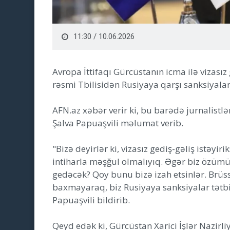
11:30 / 10.06.2026
Avropa İttifaqı Gürcüstanın icma ilə vizası
rəsmi Tbilisidən Rusiyaya qarşı sanksiyalar
AFN.az xəbər verir ki, bu barədə jurnalist
Şalva Papuaşvili məlumat verib.
"Bizə deyirlər ki, vizasız gediş-gəliş istəyir
intiharla məşğul olmalıyıq. Əgər biz özümü
gedəcək? Qoy bunu bizə izah etsinlər. Brüss
baxmayaraq, biz Rusiyaya sanksiyalar tətb
Papuaşvili bildirib.
Qeyd edək ki, Gürcüstan Xarici İşlər Nazir