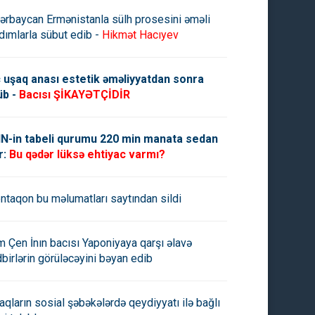
ərbaycan Ermənistanla sülh prosesini əməli
dımlarla sübut edib -
Hikmət Hacıyev
 uşaq anası estetik əməliyyatdan sonra
üb -
Bacısı ŞİKAYƏTÇİDİR
N-in tabeli qurumu 220 min manata sedan
r:
Bu qədər lüksə ehtiyac varmı?
ntaqon bu məlumatları saytından sildi
m Çen İnın bacısı Yaponiyaya qarşı əlavə
dbirlərin görüləcəyini bəyan edib
aqların sosial şəbəkələrdə qeydiyyatı ilə bağlı