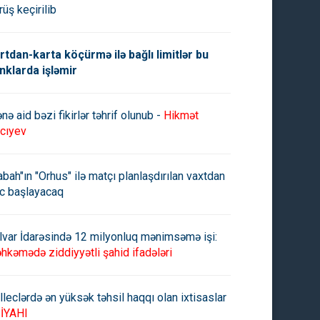
rüş keçirilib
rtdan-karta köçürmə ilə bağlı limitlər bu
nklarda işləmir
nə aid bəzi fikirlər təhrif olunub -
Hikmət
cıyev
abah"ın "Orhus" ilə matçı planlaşdırılan vaxtdan
c başlayacaq
lvar İdarəsində 12 milyonluq mənimsəmə işi:
hkəmədə ziddiyyətli şahid ifadələri
lleclərdə ən yüksək təhsil haqqı olan ixtisaslar
İYAHI