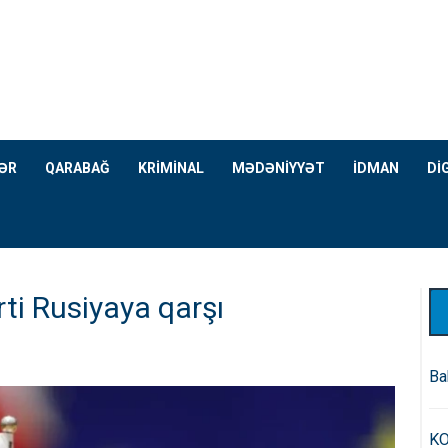
ƏR
QARABAĞ
KRİMİNAL
MƏDƏNİYYƏT
İDMAN
Dİ
ti Rusiyaya qarşı
Ba
KO