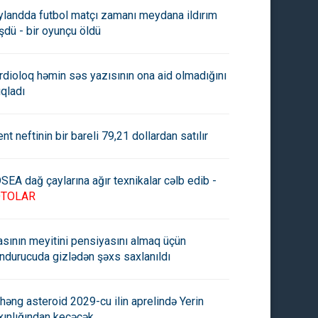
ylandda futbol matçı zamanı meydana ildırım
şdü - bir oyunçu öldü
rdioloq həmin səs yazısının ona aid olmadığını
ıqladı
ent neftinin bir bareli 79,21 dollardan satılır
SEA dağ çaylarına ağır texnikalar cəlb edib -
OTOLAR
asının meyitini pensiyasını almaq üçün
ndurucuda gizlədən şəxs saxlanıldı
həng asteroid 2029-cu ilin aprelində Yerin
xınlığından keçəcək