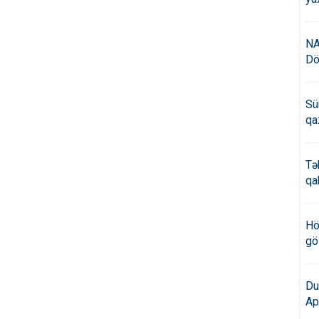
NA
Dö
Sü
qa
Tə
qa
Hö
gö
Du
Ap