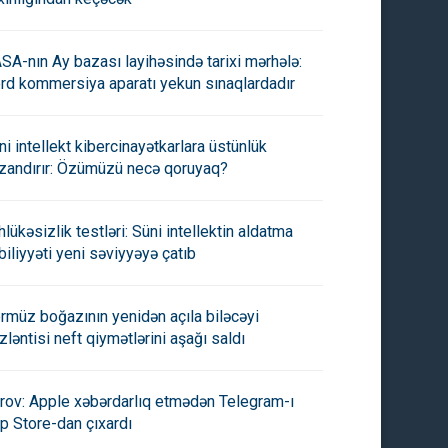
SA-nın Ay bazası layihəsində tarixi mərhələ:
rd kommersiya aparatı yekun sınaqlardadır
ni intellekt kibercinayətkarlara üstünlük
zandırır: Özümüzü necə qoruyaq?
hlükəsizlik testləri: Süni intellektin aldatma
biliyyəti yeni səviyyəyə çatıb
rmüz boğazının yenidən açıla biləcəyi
zləntisi neft qiymətlərini aşağı saldı
rov: Apple xəbərdarlıq etmədən Telegram-ı
p Store-dan çıxardı