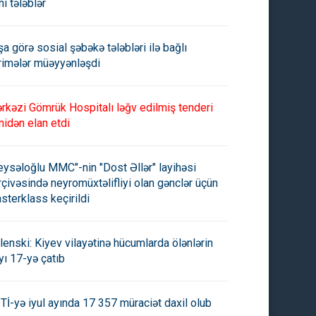
ni tələblər
şa görə sosial şəbəkə tələbləri ilə bağlı
rimələr müəyyənləşdi
n və Tacikistan viza rejiminin
Çin Kanada və Britaniya üçün
rkəzi Gömrük Hospitalı ləğv edilmiş tenderi
vilə bağlı razılığa gəlib
müvəqqəti vizasız rejim tətbiq
nidən elan etdi
edir
eysəloğlu MMC"-nin "Dost Əllər" layihəsi
rçivəsində neyromüxtəlifliyi olan gənclər üçün
sterklass keçirildi
lenski: Kiyev vilayətinə hücumlarda ölənlərin
yı 17-yə çatıb
Tİ-yə iyul ayında 17 357 müraciət daxil olub