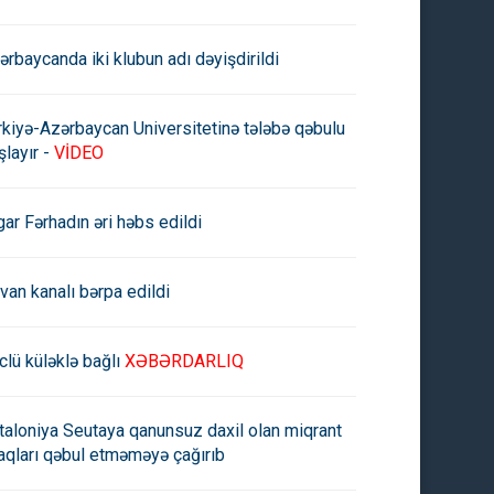
ərbaycanda iki klubun adı dəyişdirildi
rkiyə-Azərbaycan Universitetinə tələbə qəbulu
şlayır -
VİDEO
gar Fərhadın əri həbs edildi
rvan kanalı bərpa edildi
clü küləklə bağlı
XƏBƏRDARLIQ
taloniya Seutaya qanunsuz daxil olan miqrant
aqları qəbul etməməyə çağırıb