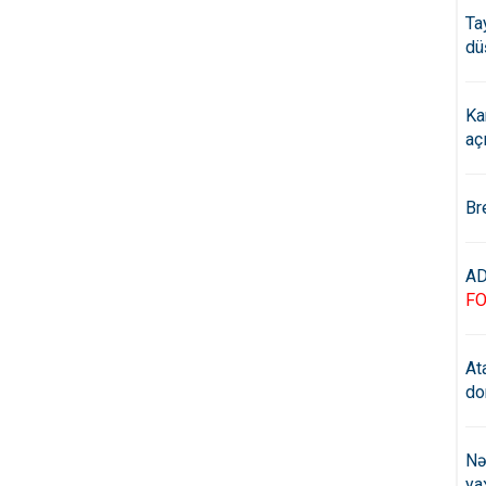
Ta
dü
Ka
aç
Br
AD
F
At
do
Nə
ya