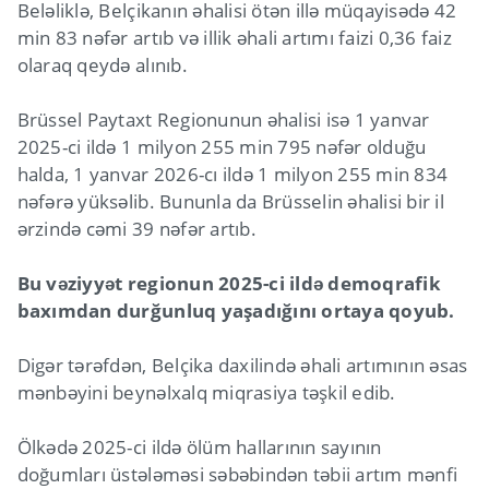
Beləliklə, Belçikanın əhalisi ötən illə müqayisədə 42
min 83 nəfər artıb və illik əhali artımı faizi 0,36 faiz
olaraq qeydə alınıb.
Brüssel Paytaxt Regionunun əhalisi isə 1 yanvar
2025-ci ildə 1 milyon 255 min 795 nəfər olduğu
halda, 1 yanvar 2026-cı ildə 1 milyon 255 min 834
nəfərə yüksəlib. Bununla da Brüsselin əhalisi bir il
ərzində cəmi 39 nəfər artıb.
Bu vəziyyət regionun 2025-ci ildə demoqrafik
baxımdan durğunluq yaşadığını ortaya qoyub.
Digər tərəfdən, Belçika daxilində əhali artımının əsas
mənbəyini beynəlxalq miqrasiya təşkil edib.
Ölkədə 2025-ci ildə ölüm hallarının sayının
doğumları üstələməsi səbəbindən təbii artım mənfi