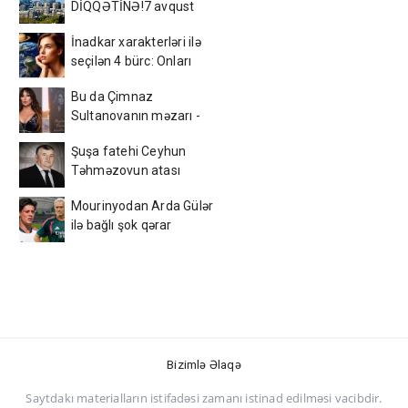
DİQQƏTİNƏ!7 avqust
2026-cı il saat 00:00-dan
İnadkar xarakterləri ilə
etibarən...
seçilən 4 bürc: Onları
fikrindən döndərmək
Bu da Çimnaz
çətindir
Sultanovanın məzarı -
VİDEO
Şuşa fatehi Ceyhun
Təhməzovun atası
dünyasını dəyişdi
Mourinyodan Arda Gülər
ilə bağlı şok qərar
Bizimlə Əlaqə
Saytdakı materialların istifadəsi zamanı istinad edilməsi vacibdir.