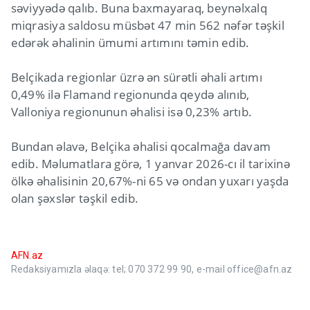
səviyyədə qalıb. Buna baxmayaraq, beynəlxalq
miqrasiya saldosu müsbət 47 min 562 nəfər təşkil
edərək əhalinin ümumi artımını təmin edib.
Belçikada regionlar üzrə ən sürətli əhali artımı
0,49% ilə Flamand regionunda qeydə alınıb,
Valloniya regionunun əhalisi isə 0,23% artıb.
Bundan əlavə, Belçika əhalisi qocalmağa davam
edib. Məlumatlara görə, 1 yanvar 2026-cı il tarixinə
ölkə əhalisinin 20,67%-ni 65 və ondan yuxarı yaşda
olan şəxslər təşkil edib.
AFN.az
Redaksiyamızla əlaqə: tel; 070 372 99 90, e-mail office@afn.az