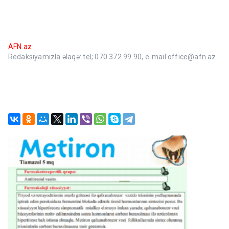
AFN.az
Redaksiyamızla əlaqə: tel; 070 372 99 90, e-mail office@afn.az