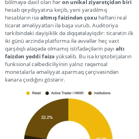
bölməyə daxil olan hər
on unikal ziyarətçidən biri
hesab qeydiyyatına keçib, yeni yaradılmış
hesabların isə
altmış faizindən çoxu
həftəni real
ticarət əməliyyatları ilə başa vurub. Auditoriya
tərkibindəki dəyişiklik də diqqətəlayiqdir: ticarətin ilk
iki günü ərzində platforma ilə əvvəllər heç vaxt
qarşılıqlı əlaqədə olmamış istifadəçilərin payı
altı
faizdən yeddi faizə
yüksəlib. Bu isə kriptobirjaların
funksional cəlbediciliyinin yalnız rəqəmsal
monetalarla əməliyyat aparmaq çərçivəsindən
kənara çıxdığını göstərir.