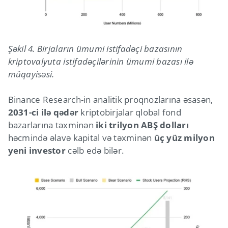
Şəkil 4. Birjaların ümumi istifadəçi bazasının
kriptovalyuta istifadəçilərinin ümumi bazası ilə
müqayisəsi.
Binance Research-in analitik proqnozlarına əsasən,
2031-ci ilə qədər
kriptobirjalar qlobal fond
bazarlarına təxminən
iki trilyon ABŞ dolları
həcmində əlavə kapital və təxminən
üç yüz milyon
yeni investor
cəlb edə bilər.