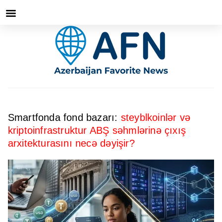
Smartfonda fond bazarı:
steyblkoinlər və
kriptoinfrastruktur ABŞ səhmlərinə çıxış
arxitekturasını necə dəyişir?