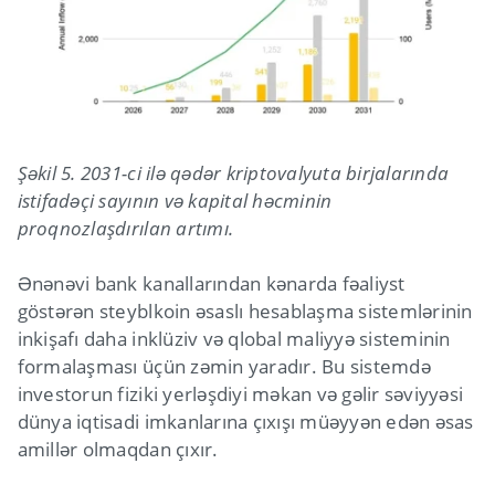
Şəkil 5. 2031-ci ilə qədər kriptovalyuta birjalarında
istifadəçi sayının və kapital həcminin
proqnozlaşdırılan artımı.
Ənənəvi bank kanallarından kənarda fəaliyst
göstərən steyblkoin əsaslı hesablaşma sistemlərinin
inkişafı daha inklüziv və qlobal maliyyə sisteminin
formalaşması üçün zəmin yaradır. Bu sistemdə
investorun fiziki yerləşdiyi məkan və gəlir səviyyəsi
dünya iqtisadi imkanlarına çıxışı müəyyən edən əsas
amillər olmaqdan çıxır.