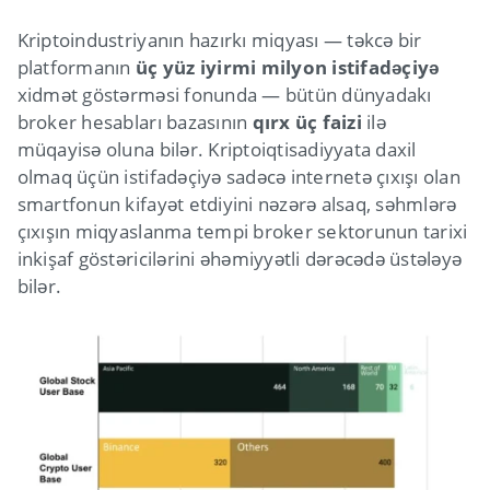
Kriptoindustriyanın hazırkı miqyası — təkcə bir
platformanın
üç yüz iyirmi milyon istifadəçiyə
xidmət göstərməsi fonunda — bütün dünyadakı
broker hesabları bazasının
qırx üç faizi
ilə
müqayisə oluna bilər. Kriptoiqtisadiyyata daxil
olmaq üçün istifadəçiyə sadəcə internetə çıxışı olan
smartfonun kifayət etdiyini nəzərə alsaq, səhmlərə
çıxışın miqyaslanma tempi broker sektorunun tarixi
inkişaf göstəricilərini əhəmiyyətli dərəcədə üstələyə
bilər.