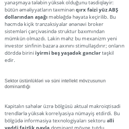
yanaşmaya tələbin yüksək olduğunu təsdiqləyir:
bütün əməliyyatların təxminən
qırx faizi yüz ABŞ
dollarından aşağı
məbləğdə həyata keçirilib. Bu
həcmdə kiçik tranzaksiyalar ənənəvi broker
sistemləri çərçivəsində struktur baxımından
mümkün olmazdı. Lakin məhz bu mexanizm yeni
investor sinfinin bazara axınını stimullaşdırır; onların
dörddə birini
iyirmi beş yaşadək gənclər
təşkil
edir.
Sektor üstünlükləri və süni intellekt mövzusunun
dominantlığı
Kapitalın sahələr üzrə bölgüsü aktual makroiqtisadi
trendlərlə yüksək korrelyasiya nümayiş etdirdi. Bu
bölgüdə informasiya texnologiyaları sektoru
əlli
yeddi faizlik payla
dominant mövqe tutdu.