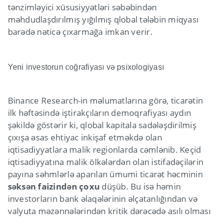
tənzimləyici xüsusiyyətləri səbəbindən
məhdudlaşdırılmış yığılmış qlobal tələbin miqyası
barədə nəticə çıxarmağa imkan verir.
Yeni investorun coğrafiyası və psixologiyası
Binance Research-in məlumatlarına görə, ticarətin
ilk həftəsində iştirakçıların demoqrafiyası aydın
şəkildə göstərir ki, qlobal kapitala sadələşdirilmiş
çıxışa əsas ehtiyac inkişaf etməkdə olan
iqtisadiyyatlara malik regionlarda cəmlənib. Keçid
iqtisadiyyatına malik ölkələrdən olan istifadəçilərin
payına səhmlərlə aparılan ümumi ticarət həcminin
səksən faizindən çoxu
düşüb. Bu isə həmin
investorların bank əlaqələrinin əlçatanlığından və
valyuta məzənnələrindən kritik dərəcədə asılı olması