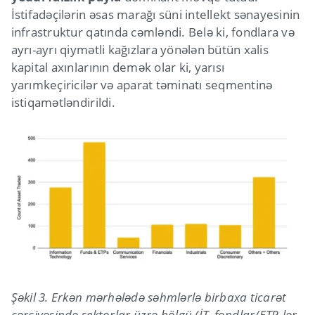
İstifadəçilərin əsas marağı süni intellekt sənayesinin
infrastruktur qatında cəmləndi. Belə ki, fondlara və
ayrı-ayrı qiymətli kağızlara yönələn bütün xalis
kapital axınlarının demək olar ki, yarısı
yarımkeçiricilər və aparat təminatı seqmentinə
istiqamətləndirildi.
Şəkil 3. Erkən mərhələdə səhmlərlə birbaxa ticarət
çərçivəsində sektorlar üzrə bölgü (İT, fondlar/ETP-lər,