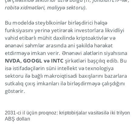
rabitə xidmətləri, maliyyə sektoru).
Bu modeldə steyblkoinlər birləşdirici həlqə
funksiyasını yerinə yetirərək investorlara likvidliyi
vahid etibarlı mühit daxilində kriptoaktivlər və
ənənəvi səhmlər arasında ani şəkildə hərəkət
etdirməyə imkan verir. Ənənəvi alətlərin siyahısına
NVDA, GOOGL və INTC
şirkətləri başçılıq edib. Bu
isə istifadəçilərin süni intellekt və texnologiya
sektoru ilə bağlı makroiqtisadi baxışlarını bazarlara
sutkalıq çıxış imkanları ilə birləşdirməyə çalışdığını
göstərir.
2031-ci il üçün proqnoz: kriptobirjalar vasitəsilə iki trilyon
ABŞ dolları