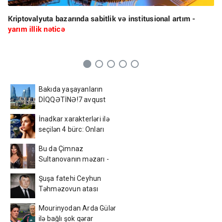
Kriptovalyuta bazarında sabitlik və institusional artım -
yarım illik nəticə
Bakıda yaşayanların
DİQQƏTİNƏ!7 avqust
2026-cı il saat 00:00-dan
İnadkar xarakterləri ilə
etibarən...
seçilən 4 bürc: Onları
fikrindən döndərmək
Bu da Çimnaz
çətindir
Sultanovanın məzarı -
VİDEO
Şuşa fatehi Ceyhun
Təhməzovun atası
dünyasını dəyişdi
Mourinyodan Arda Gülər
ilə bağlı şok qərar