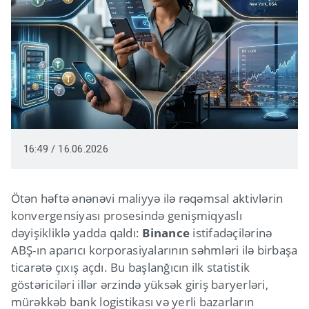
16:49 / 16.06.2026
Ötən həftə ənənəvi maliyyə ilə rəqəmsal aktivlərin
konvergensiyası prosesində genişmiqyaslı
dəyişikliklə yadda qaldı:
Binance
istifadəçilərinə
ABŞ-ın aparıcı korporasiyalarının səhmləri ilə birbaşa
ticarətə çıxış açdı. Bu başlanğıcın ilk statistik
göstəriciləri illər ərzində yüksək giriş baryerləri,
mürəkkəb bank logistikası və yerli bazarların