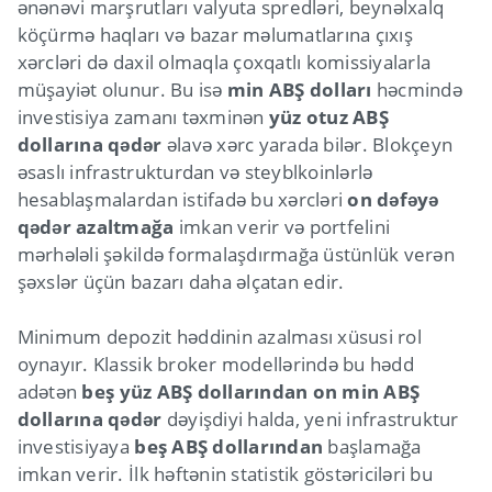
ənənəvi marşrutları valyuta spredləri, beynəlxalq
köçürmə haqları və bazar məlumatlarına çıxış
xərcləri də daxil olmaqla çoxqatlı komissiyalarla
müşayiət olunur. Bu isə
min ABŞ dolları
həcmində
investisiya zamanı təxminən
yüz otuz ABŞ
dollarına qədər
əlavə xərc yarada bilər. Blokçeyn
əsaslı infrastrukturdan və steyblkoinlərlə
hesablaşmalardan istifadə bu xərcləri
on dəfəyə
qədər azaltmağa
imkan verir və portfelini
mərhələli şəkildə formalaşdırmağa üstünlük verən
şəxslər üçün bazarı daha əlçatan edir.
Minimum depozit həddinin azalması xüsusi rol
oynayır. Klassik broker modellərində bu hədd
adətən
beş yüz ABŞ dollarından on min ABŞ
dollarına qədər
dəyişdiyi halda, yeni infrastruktur
investisiyaya
beş ABŞ dollarından
başlamağa
imkan verir. İlk həftənin statistik göstəriciləri bu