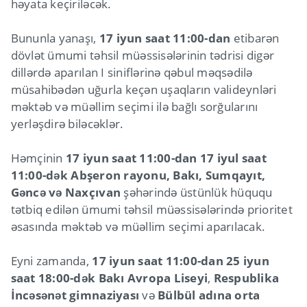
həyata keçiriləcək.
Bununla yanaşı,
17 iyun saat 11:00-dan
etibarən
dövlət ümumi təhsil müəssisələrinin tədrisi digər
dillərdə aparılan I siniflərinə qəbul məqsədilə
müsahibədən uğurla keçən uşaqların valideynləri
məktəb və müəllim seçimi ilə bağlı sorğularını
yerləşdirə biləcəklər.
Həmçinin
17 iyun saat 11:00-dan 17 iyul saat
11:00-dək
Abşeron rayonu, Bakı, Sumqayıt,
Gəncə və Naxçıvan
şəhərində üstünlük hüququ
tətbiq edilən ümumi təhsil müəssisələrində prioritet
əsasında məktəb və müəllim seçimi aparılacak.
Eyni zamanda,
17 iyun saat 11:00-dan 25 iyun
saat 18:00-dək
Bakı Avropa Liseyi
,
Respublika
İncəsənət gimnaziyası
və
Bülbül adına orta