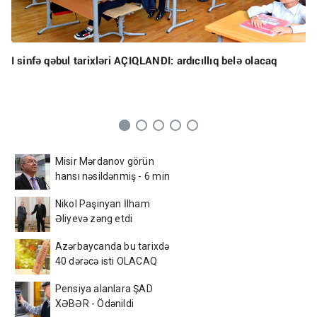
I sinfə qəbul tarixləri AÇIQLANDI: ardıcıllıq belə olacaq
Misir Mərdanov görün
hansı nəsildənmiş - 6 min
illik sirr...
Nikol Paşinyan İlham
Əliyevə zəng etdi
Azərbaycanda bu tarixdə
40 dərəcə isti OLACAQ
Pensiya alanlara ŞAD
XƏBƏR - Ödənildi