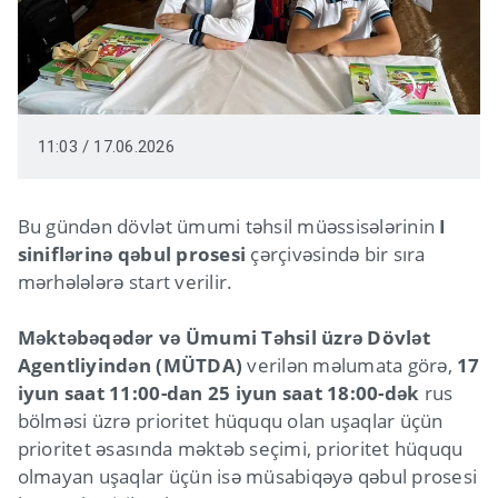
11:03 / 17.06.2026
Bu gündən dövlət ümumi təhsil müəssisələrinin
I
siniflərinə qəbul prosesi
çərçivəsində bir sıra
mərhələlərə start verilir.
Məktəbəqədər və Ümumi Təhsil üzrə Dövlət
Agentliyindən (MÜTDA)
verilən məlumata görə,
17
iyun saat 11:00-dan 25 iyun saat 18:00-dək
rus
bölməsi üzrə prioritet hüququ olan uşaqlar üçün
prioritet əsasında məktəb seçimi, prioritet hüququ
olmayan uşaqlar üçün isə müsabiqəyə qəbul prosesi