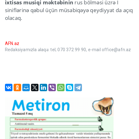
ixtisas musiqi məktəbinin
rus bölməsi üzrə I
siniflərinə qəbul üçün müsabiqəyə qeydiyyat da açıq
olacaq.
AFN.az
Redaksiyamızla əlaqə: tel; 070 372 99 90, e-mail office@afn.az