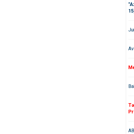
"A
15
Ju
Av
Me
Ba
Tə
Pr
AB