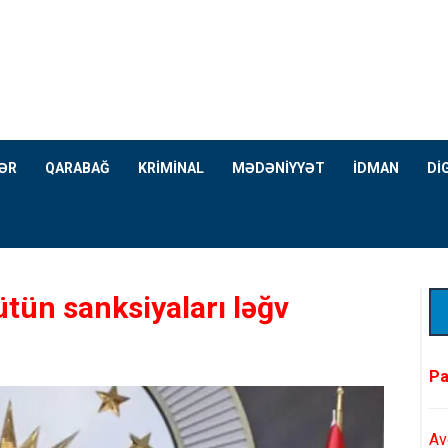
ƏR
QARABAĞ
KRİMİNAL
MƏDƏNİYYƏT
İDMAN
Dİ
tün sanksiyaları ləğv
Pa
Av