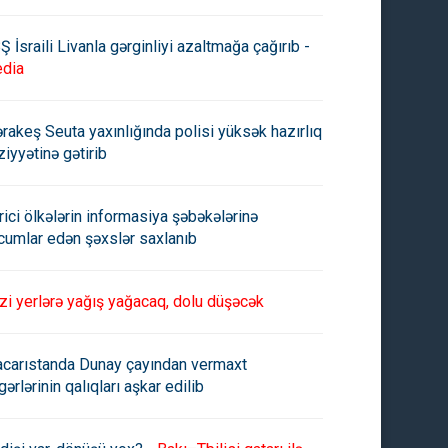
Ş İsraili Livanla gərginliyi azaltmağa çağırıb -
dia
rakeş Seuta yaxınlığında polisi yüksək hazırlıq
ziyyətinə gətirib
rici ölkələrin informasiya şəbəkələrinə
cumlar edən şəxslər saxlanıb
zi yerlərə yağış yağacaq, dolu düşəcək
carıstanda Dunay çayından vermaxt
gərlərinin qalıqları aşkar edilib