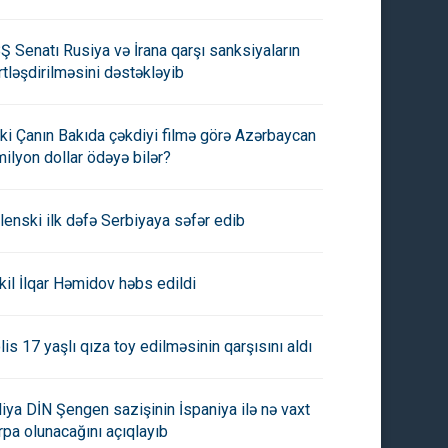
Ş Senatı Rusiya və İrana qarşı sanksiyaların
rtləşdirilməsini dəstəkləyib
ki Çanın Bakıda çəkdiyi filmə görə Azərbaycan
milyon dollar ödəyə bilər?
lenski ilk dəfə Serbiyaya səfər edib
kil İlqar Həmidov həbs edildi
lis 17 yaşlı qıza toy edilməsinin qarşısını aldı
aliya DİN Şengen sazişinin İspaniya ilə nə vaxt
rpa olunacağını açıqlayıb