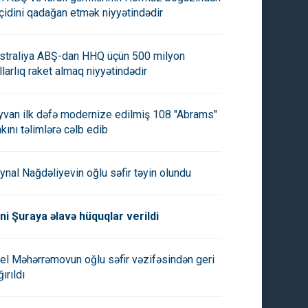
çidini qadağan etmək niyyətindədir
straliya ABŞ-dan HHQ üçün 500 milyon
llarlıq raket almaq niyyətindədir
yvan ilk dəfə modernize edilmiş 108 "Abrams"
nkını təlimlərə cəlb edib
ynal Nağdəliyevin oğlu səfir təyin olundu
ni Şuraya əlavə hüquqlar verildi
el Məhərrəmovun oğlu səfir vəzifəsindən geri
ırıldı