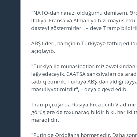
"NATO-dan narazı olduğumu demişəm. Ərd
İtaliya, Fransa və Almaniya bizi məyus etdi
dəstəyi göstərmirlər", – deyə Tramp bildiri
ABŞ lideri, həmçinin Türkiyəyə tətbiq edil
açıqlayıb.
"Türkiyə ilə münasibətlərimiz əvvəlkindən 
ləğv edəcəyik. CAATSA sanksiyaları da arad
tətbiq etmirik. Türkiyə ABŞ-dən aldığı təyy
məsuliyyətimizdir", – deyə o qeyd edib.
Tramp çıxışında Rusiya Prezidenti Vladimir 
görüşlərə də toxunaraq bildirib ki, hər iki
maraqlıdır.
"Putin də Ərdoğana hörmət edir. Daha sonr