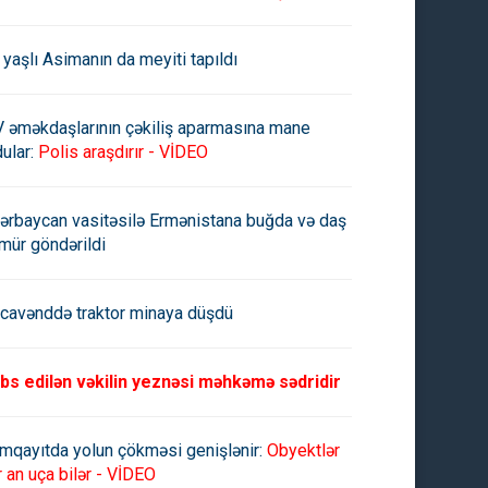
 yaşlı Asimanın da meyiti tapıldı
V əməkdaşlarının çəkiliş aparmasına mane
ular:
Polis araşdırır - VİDEO
ərbaycan vasitəsilə Ermənistana buğda və daş
mür göndərildi
cavənddə traktor minaya düşdü
bs edilən vəkilin yeznəsi məhkəmə sədridir
mqayıtda yolun çökməsi genişlənir:
Obyektlər
r an uça bilər - VİDEO