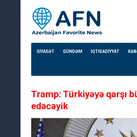
SİYASƏT
GÜNDƏM
İQTİSADİYYAT
XƏB
Tramp: Türkiyəyə qarşı bü
edəcəyik