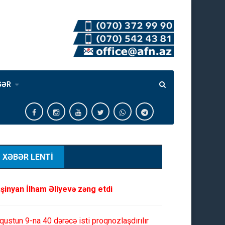
GƏR
XƏBƏR LENTİ
şinyan İlham Əliyevə zəng etdi
qustun 9-na 40 dərəcə isti proqnozlaşdırılır