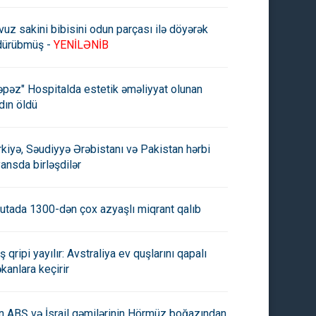
vuz sakini bibisini odun parçası ilə döyərək
dürübmüş -
YENİLƏNİB
mpla Putin mayın 19-da
ABŞ Rusiya ilə Çin arasında
efonla danışacaqlar
yaxınlaşma istəmir
əpəz" Hospitalda estetik əməliyyat olunan
dın öldü
rkiyə, Səudiyyə Ərəbistanı və Pakistan hərbi
yansda birləşdilər
utada 1300-dən çox azyaşlı miqrant qalıb
ş qripi yayılır: Avstraliya ev quşlarını qapalı
kanlara keçirir
an ABŞ və İsrail gəmilərinin Hörmüz boğazından