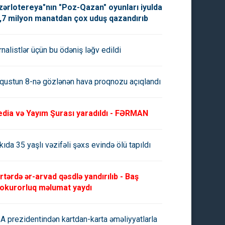
zərlotereya"nın "Poz-Qazan" oyunları iyulda
,7 milyon manatdan çox uduş qazandırıb
rnalistlər üçün bu ödəniş ləğv edildi
qustun 8-nə gözlənən hava proqnozu açıqlandı
dia və Yayım Şurası yaradıldı - FƏRMAN
kıda 35 yaşlı vəzifəli şəxs evində ölü tapıldı
rtərdə ər-arvad qəsdlə yandırılıb - Baş
okurorluq məlumat yaydı
A prezidentindən kartdan-karta əməliyyatlarla