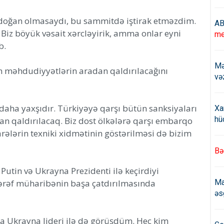
oğan olmasaydı, bu sammitdə iştirak etməzdim.
AB
. Biz böyük vəsait xərcləyirik, amma onlar eyni
me
b.
Mə
ən məhdudiyyətlərin aradan qaldırılacağını
və
daha yaxşıdır. Türkiyəyə qarşı bütün sanksiyaları
Xa
hü
an qaldırılacaq. Biz dost ölkələrə qarşı embarqo
arələrin texniki xidmətinin göstərilməsi də bizim
Bə
Putin və Ukrayna Prezidenti ilə keçirdiyi
 tərəf müharibənin başa çatdırılmasında
Ma
əs
a Ukrayna lideri ilə də görüşdüm. Heç kim