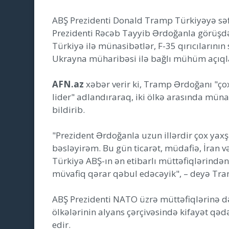
ABŞ Prezidenti Donald Tramp Türkiyəyə səf
Prezidenti Rəcəb Tayyib Ərdoğanla görüşdə
Türkiyə ilə münasibətlər, F-35 qırıcılarının
Ukrayna müharibəsi ilə bağlı mühüm açıql
AFN.az
xəbər verir ki, Tramp Ərdoğanı "ço
lider" adlandıraraq, iki ölkə arasında mün
bildirib.
"Prezident Ərdoğanla uzun illərdir çox ya
bəsləyirəm. Bu gün ticarət, müdafiə, İran v
Türkiyə ABŞ-ın ən etibarlı müttəfiqlərindən
müvafiq qərar qəbul edəcəyik", – deyə Tra
ABŞ Prezidenti NATO üzrə müttəfiqlərinə də 
ölkələrinin alyans çərçivəsində kifayət q
edir.