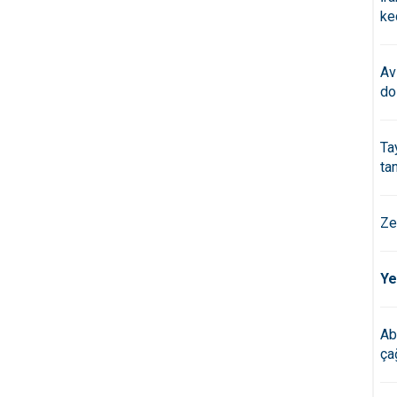
ke
Av
do
Ta
ta
Ze
Ye
Ab
çağ