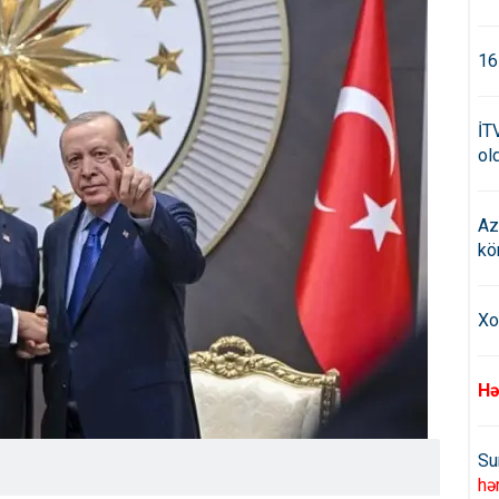
16
İT
old
Az
kö
Xo
Hə
Su
hə