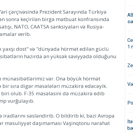
əri çərçivəsində Prezident Sarayında Türkiyə
AB
n sonra keçirilən birgə mətbuat konfransında
sə
 satışı, NATO, CAATSA sanksiyaları və Rusiya-
amalar verib.
Ce
1 
x yaxşı dost" və "dünyada hörmət edilən güclü
asibətlərin hazırda ən yüksək səviyyədə olduğunu
Ze
xşı münasibətlərimiz var. Ona böyük hörmət
Və
ə bir sıra digər məsələləri müzakirə edəcəyik.
 biri olub. F-35 məsələsini də müzakirə edib
mp vurğulayıb.
Po
iradlarını səsləndirib. O bildirib ki, bəzi Avropa
İt
ədər məsuliyyət daşımaması Vaşinqtonu narahat
bə