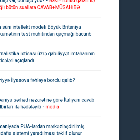
dişi var, dönüşü yox? -
Bakı–Tbilisi qatarı ilə
ğlı bütün suallara CAVAB+MÜSAHİBƏ
n süni intellekt modeli Böyük Britaniya
kumətinin test mühitindən qaçmağı bacarıb
rnalistika ixtisası üzrə qabiliyyət imtahanının
ticələri açıqlandı
viyyə İlyasova fəhləyə borclu qalıb?
paniya sərhəd nəzarətinə görə İtaliyanı cavab
birləri ilə hədələyib -
media
maniyada PUA-lardan mərkəzləşdirilmiş
dafiə sistemi yaradılması təklif olunur