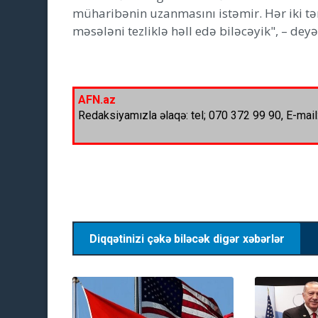
müharibənin uzanmasını istəmir. Hər iki tər
məsələni tezliklə həll edə biləcəyik", – dey
AFN.az
Redaksiyamızla əlaqə: tel; 070 372 99 90, E-mail
Diqqətinizi çəkə biləcək digər xəbərlər