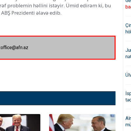
Ge
əf problemin həllini istəyir. Ümid edirəm ki, bu
ba
ə ABŞ Prezidenti əlavə edib.
Çi
hö
:office@afn.az
Ju
nə
Ül
İs
təd
Al
mü