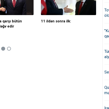
To
öl
a qarşı bütün
11 ildən sonra ilk:
Tra
ləğv edir
tel
"K
qa
Tü
al
Se
Qu
mə
İr