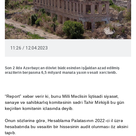
11:26 / 12.04.2023
Son 2 ildə Azərbaycan dövlət büdcəsindən işğaldan azad edilmiş
ərazilərin bərpasına 6,5 milyard manata yaxın vəsait xərclənib.
“Report” xəbər verir ki, bunu Milli Məclisin İqtisadi siyasət,
sənaye və sahibkarlıq komitəsinin sədri Tahir Mirkişili bu gün
keçirilən komitənin iclasında deyib.
Onun sözlərinə görə, Hesablama Palatasının 2022-ci il üzrə
hesabatında bu vəsaitin bir hissəsinin audit olunması öz əksini
tapıb.