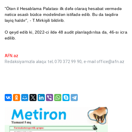
"Ötən il Hesablama Palatası ilk dəfə olaraq hesabat vermədə
nəticə əsaslı büdcə modelindən istifadə edib. Bu da təqdirə
layiq haldır", - T.Mirkişili bildirib.
O qeyd edib ki, 2022-ci ildə 48 audit planlaşdırılsa da, 46-sı icra
edilib.
AFN.az
Redaksiyamızla əlaqə: tel; 070 372 99 90, e-mail office@afn.az