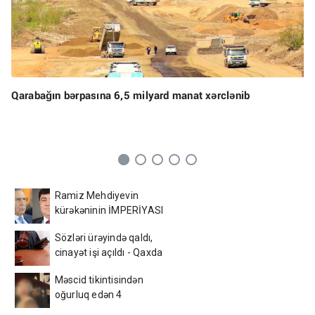
Qarabağın bərpasına 6,5 milyard manat xərclənib
Ramiz Mehdiyevin
kürəkəninin İMPERİYASI
ÇÖKÜR - Bakının
Sözləri ürəyində qaldı,
mərkəzində yandırılan
cinayət işi açıldı - Qaxda
arxivlər və... - ŞOK
gənc oğlanın sevgi bəlası
DETALLAR
Məscid tikintisindən
oğurluq edən 4
azərbaycanlı tutuldu –