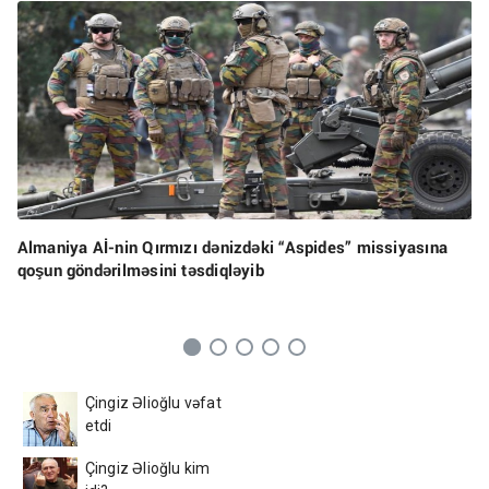
Almaniya Aİ-nin Qırmızı dənizdəki “Aspides” missiyasına
qoşun göndərilməsini təsdiqləyib
Çingiz Əlioğlu vəfat
etdi
Çingiz Əlioğlu kim