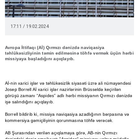
17:11 / 19.02.2024
Avropa İttifaqı (Aİ) Qırmızı dənizdə naviqasiya
təhlükəsizliyinin təmin edilməsinə töhfə vermək üçün hərbi
missiyaya başladığını açıqlayıb.
Aİ-nin xarici işlər və təhlükəsizlik siyasəti üzrə ali nümayəndəsi
Josep Borrell Aİ xarici işlər nazirlərinin Brüsseldə keçirilən
görüşü zamanı “Aspides” adlı hərbi missiyanın Qırmızı dənizdə
işə salındığını açıqlayıb.
Borrell bildirib ki, missiya naviqasiya azadlığının bərpasına və
kommersiya gəmiçiliyinin qorunmasına töhfə verəcək.
AB Şurasından verilən açıqlamaya görə, AB-nin Qırmızı