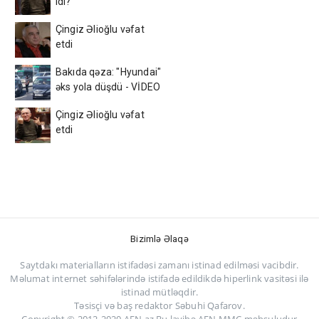
idi?
Çingiz Əlioğlu vəfat
etdi
Bakıda qəza: "Hyundai"
əks yola düşdü - VİDEO
Çingiz Əlioğlu vəfat
etdi
Bizimlə Əlaqə
Saytdakı materialların istifadəsi zamanı istinad edilməsi vacibdir.
Məlumat internet səhifələrində istifadə edildikdə hiperlink vasitəsi ilə
istinad mütləqdir.
Təsisçi və baş redaktor Səbuhi Qafarov.