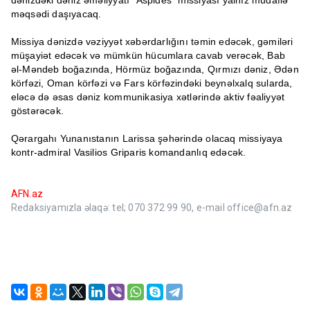
dənizdəki dəniz əməliyyatı "Aspides" missiyası yalnız müdafiə
məqsədi daşıyacaq.
Missiya dənizdə vəziyyət xəbərdarlığını təmin edəcək, gəmiləri
müşayiət edəcək və mümkün hücumlara cavab verəcək, Bab
əl-Məndeb boğazında, Hörmüz boğazında, Qırmızı dəniz, Ədən
körfəzi, Oman körfəzi və Fars körfəzindəki beynəlxalq sularda,
eləcə də əsas dəniz kommunikasiya xətlərində aktiv fəaliyyət
göstərəcək.
Qərargahı Yunanıstanın Larissa şəhərində olacaq missiyaya
kontr-admiral Vasilios Griparis komandanlıq edəcək.
AFN.az
Redaksiyamızla əlaqə: tel; 070 372 99 90, e-mail office@afn.az