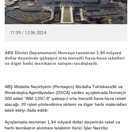
11:39 / 12.06.2024
ABŞ Dövlət Departamenti Norveçə təxminən 1,94 milyard
dollar dəyərində qabaqcıl orta mənzilli hava-hava raketləri
və digər hərbi texnikanın satışını təsdiqləyib.
ABŞ Müdafiə Nazirliyinin (Pentaqon) Müdafiə Təhlükəsizlik və
Əməkdaşlıq Agentliyindən (DSCA) verilən açıqlamada Norveçin
300 ədəd "AIM-120C-8" qabaqcıl orta mənzilli hava-hava raketi
alacağı, 20 raket yönləndirmə sistemi və digər hərbi materialları
tələb etdiyi ifadə edilib.
Açıqlamada təxminən 1,94 milyard dollar dəyərində raket və
hərbi texnikanın alınması tələbinin Xarici İşlər Nazirliyi