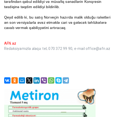
tərəfindən qəbul edildiyi və müvafiq sənədlərin Konqresin
təsdiqinə təqdim edildiyi bildirilib.
Qeyd edilib ki, bu satış Norveçin hazırda malik olduğu raketləri
ən son versiyalarla əvəz etməklə cari və gələcək təhlükələrə
cavab vermək qabiliyyətini artıracaq.
AFN.az
Redaksiyamızla əlaqə: tel; 070 372 99 90, e-mail office@afn.az