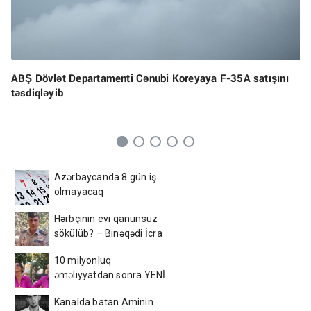
ABŞ Dövlət Departamenti Cənubi Koreyaya F-35A satışını
təsdiqləyib
Azərbaycanda 8 gün iş
olmayacaq
Hərbçinin evi qanunsuz
sökülüb? – Binəqədi İcra
Hakimiyyəti ilə bağlı ŞOK
10 milyonluq
əməliyyatdan sonra YENİ
GÖRÜNÜŞÜ gündəm oldu -
Kanalda batan Aminin
FOTOLAR