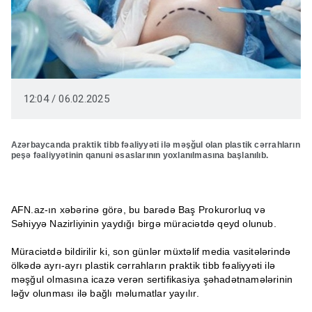
12:04 / 06.02.2025
Azərbaycanda praktik tibb fəaliyyəti ilə məşğul olan plastik cərrahların
peşə fəaliyyətinin qanuni əsaslarının yoxlanılmasına başlanılıb.
AFN.az-ın xəbərinə görə, bu barədə Baş Prokurorluq və
Səhiyyə Nazirliyinin yaydığı birgə müraciətdə qeyd olunub.
Müraciətdə bildirilir ki, son günlər müxtəlif media vasitələrində
ölkədə ayrı-ayrı plastik cərrahların praktik tibb fəaliyyəti ilə
məşğul olmasına icazə verən sertifikasiya şəhadətnamələrinin
ləğv olunması ilə bağlı məlumatlar yayılır.