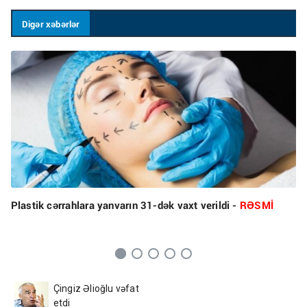
Digər xəbərlər
Plastik cərrahlara yanvarın 31-dək vaxt verildi -
RƏSMİ
Çingiz Əlioğlu vəfat
etdi