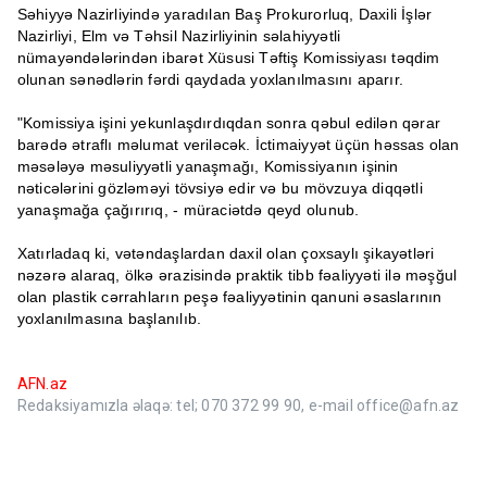
Səhiyyə Nazirliyində yaradılan Baş Prokurorluq, Daxili İşlər
Nazirliyi, Elm və Təhsil Nazirliyinin səlahiyyətli
nümayəndələrindən ibarət Xüsusi Təftiş Komissiyası təqdim
olunan sənədlərin fərdi qaydada yoxlanılmasını aparır.
"Komissiya işini yekunlaşdırdıqdan sonra qəbul edilən qərar
barədə ətraflı məlumat veriləcək. İctimaiyyət üçün həssas olan
məsələyə məsuliyyətli yanaşmağı, Komissiyanın işinin
nəticələrini gözləməyi tövsiyə edir və bu mövzuya diqqətli
yanaşmağa çağırırıq, - müraciətdə qeyd olunub.
Xatırladaq ki, vətəndaşlardan daxil olan çoxsaylı şikayətləri
nəzərə alaraq, ölkə ərazisində praktik tibb fəaliyyəti ilə məşğul
olan plastik cərrahların peşə fəaliyyətinin qanuni əsaslarının
yoxlanılmasına başlanılıb.
AFN.az
Redaksiyamızla əlaqə: tel; 070 372 99 90, e-mail office@afn.az