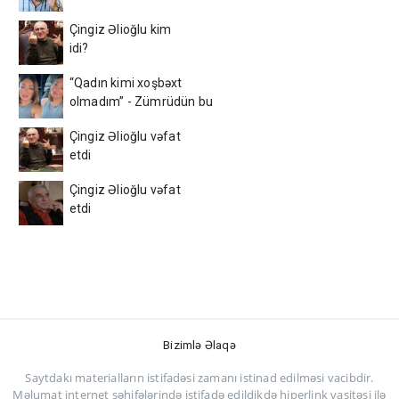
Çingiz Əlioğlu kim
idi?
“Qadın kimi xoşbəxt
olmadım” - Zümrüdün bu
videosu hər kəsi kövrəltdi
Çingiz Əlioğlu vəfat
etdi
Çingiz Əlioğlu vəfat
etdi
Bizimlə Əlaqə
Saytdakı materialların istifadəsi zamanı istinad edilməsi vacibdir.
Məlumat internet səhifələrində istifadə edildikdə hiperlink vasitəsi ilə