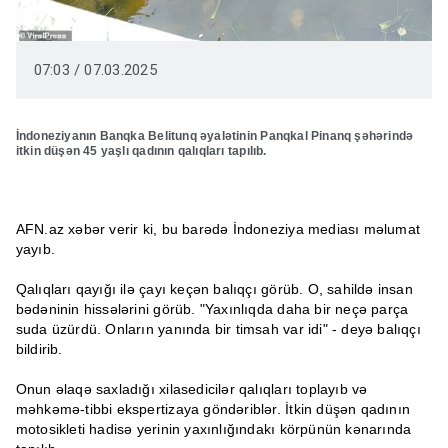
07:03 / 07.03.2025
İndoneziyanın Banqka Belitunq əyalətinin Panqkal Pinanq şəhərində
itkin düşən 45 yaşlı qadının qalıqları tapılıb.
AFN.az xəbər verir ki, bu barədə İndoneziya mediası məlumat
yayıb.
Qalıqları qayığı ilə çayı keçən balıqçı görüb. O, sahildə insan
bədəninin hissələrini görüb. "Yaxınlıqda daha bir neçə parça
suda üzürdü. Onların yanında bir timsah var idi" - deyə balıqçı
bildirib.
Onun əlaqə saxladığı xilasedicilər qalıqları toplayıb və
məhkəmə-tibbi ekspertizaya göndəriblər. İtkin düşən qadının
motosikleti hadisə yerinin yaxınlığındakı körpünün kənarında