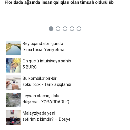
Floridada ağzında insan qalıqları olan timsah öldürülüb
Beyləqanda bir gündə
ikinci faciə: Yeniyetmə
kanalda batdı
Ən güclü intuisiyaya sahib
5 BÜRC
Bu kombilər bir-bir
söküləcək - Tarix açıqlandı
Leysan olacaq, dolu
düşəcək - XƏBƏRDARLIQ
Malayziyada yeni
səfirimiz kimdir? — Dosye