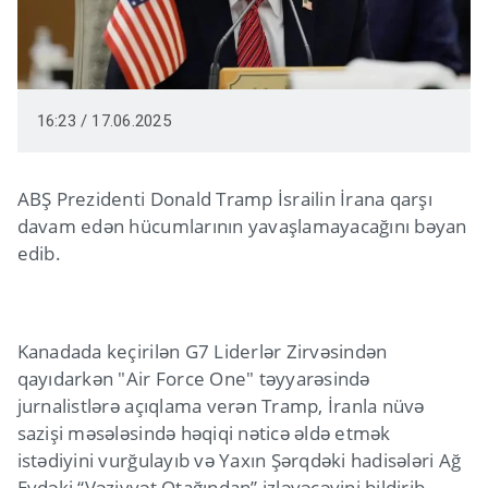
16:23 / 17.06.2025
ABŞ Prezidenti Donald Tramp İsrailin İrana qarşı
davam edən hücumlarının yavaşlamayacağını bəyan
edib.
Kanadada keçirilən G7 Liderlər Zirvəsindən
qayıdarkən "Air Force One" təyyarəsində
jurnalistlərə açıqlama verən Tramp, İranla nüvə
sazişi məsələsində həqiqi nəticə əldə etmək
istədiyini vurğulayıb və Yaxın Şərqdəki hadisələri Ağ
Evdəki “Vəziyyət Otağından” izləyəcəyini bildirib.