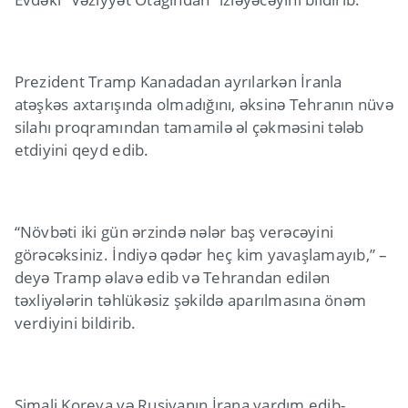
Prezident Tramp Kanadadan ayrılarkən İranla
atəşkəs axtarışında olmadığını, əksinə Tehranın nüvə
silahı proqramından tamamilə əl çəkməsini tələb
etdiyini qeyd edib.
“Növbəti iki gün ərzində nələr baş verəcəyini
görəcəksiniz. İndiyə qədər heç kim yavaşlamayıb,” –
deyə Tramp əlavə edib və Tehrandan edilən
təxliyələrin təhlükəsiz şəkildə aparılmasına önəm
verdiyini bildirib.
Şimali Koreya və Rusiyanın İrana yardım edib-