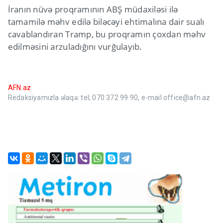
İranın nüvə proqramının ABŞ müdaxiləsi ilə
tamamilə məhv edilə biləcəyi ehtimalına dair sualı
cavablandıran Tramp, bu proqramın çoxdan məhv
edilməsini arzuladığını vurğulayıb.
AFN.az
Redaksiyamızla əlaqə: tel; 070 372 99 90, e-mail office@afn.az