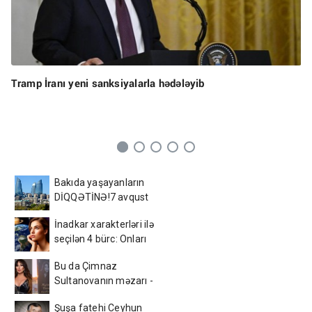
Tramp İranı yeni sanksiyalarla hədələyib
Bakıda yaşayanların
DİQQƏTİNƏ!7 avqust
2026-cı il saat 00:00-dan
İnadkar xarakterləri ilə
etibarən...
seçilən 4 bürc: Onları
fikrindən döndərmək
Bu da Çimnaz
çətindir
Sultanovanın məzarı -
VİDEO
Şuşa fatehi Ceyhun