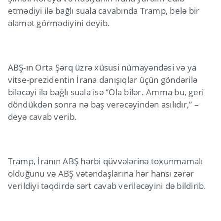
etmədiyi ilə bağlı suala cavabında Tramp, belə bir
əlamət görmədiyini deyib.
ABŞ-ın Orta Şərq üzrə xüsusi nümayəndəsi və ya
vitse-prezidentin İrana danışıqlar üçün göndərilə
biləcəyi ilə bağlı suala isə “Ola bilər. Amma bu, geri
döndükdən sonra nə baş verəcəyindən asılıdır,” –
deyə cavab verib.
Tramp, İranın ABŞ hərbi qüvvələrinə toxunmamalı
olduğunu və ABŞ vətəndaşlarına hər hansı zərər
verildiyi təqdirdə sərt cavab veriləcəyini də bildirib.