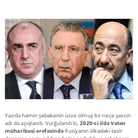
Yazıda həmin şəbəkənin üzvü olmuş bir neçə şəxsin
adı da açıqlanıb. Vurğulanıb ki,
2020-ci ildə Vətən
müharibəsi ərəfəsində
Rusiyanın ölkədəki təsir