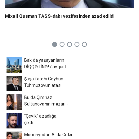
Mixail Qusman TASS-dakı vəzifəsindən azad edildi
Bakıda yaşayanların
DİQQƏTİNƏ!7 avqust
2026-cı il saat 00:00-dan
Şuşa fatehi Ceyhun
etibarən...
Təhməzovun atası
dünyasını dəyişdi
Bu da Çimnaz
Sultanovanın məzarı -
VİDEO
“Çevik” azadlığa
çıxdı
Mourinyodan Arda Gülər