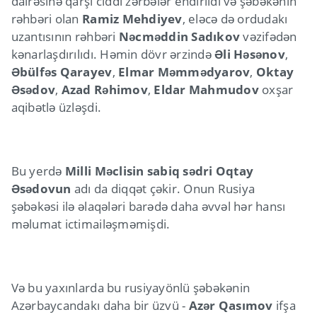
dairəsinə qarşı ciddi zərbələr endirildi və şəbəkənin
rəhbəri olan
Ramiz Mehdiyev
, eləcə də ordudakı
uzantısının rəhbəri
Nəcməddin Sadıkov
vəzifədən
kənarlaşdırılıdı. Həmin dövr ərzində
Əli Həsənov
,
Əbülfəs Qarayev
,
Elmar Məmmədyarov
,
Oktay
Əsədov
,
Azad Rəhimov
,
Eldar Mahmudov
oxşar
aqibətlə üzləşdi.
Bu yerdə
Milli Məclisin sabiq sədri Oqtay
Əsədovun
adı da diqqət çəkir. Onun Rusiya
şəbəkəsi ilə əlaqələri barədə daha əvvəl hər hansı
məlumat ictimailəşməmişdi.
Və bu yaxınlarda bu rusiyayönlü şəbəkənin
Azərbaycandakı daha bir üzvü -
Azər Qasımov
ifşa