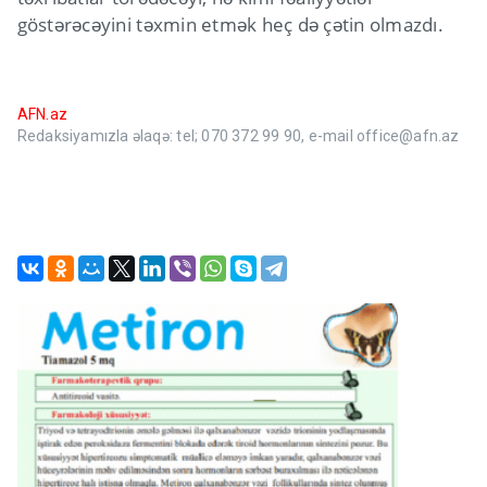
göstərəcəyini təxmin etmək heç də çətin olmazdı.
AFN.az
Redaksiyamızla əlaqə: tel; 070 372 99 90, e-mail office@afn.az