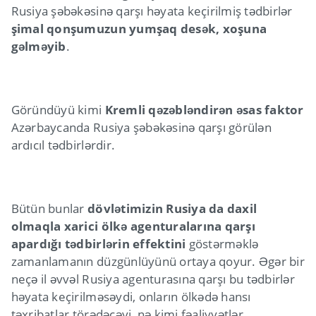
Rusiya şəbəkəsinə qarşı həyata keçirilmiş tədbirlər
şimal qonşumuzun yumşaq desək, xoşuna
gəlməyib
.
Göründüyü kimi
Kremli qəzəbləndirən əsas faktor
Azərbaycanda Rusiya şəbəkəsinə qarşı görülən
ardıcıl tədbirlərdir.
Bütün bunlar
dövlətimizin Rusiya da daxil
olmaqla xarici ölkə agenturalarına qarşı
apardığı tədbirlərin effektini
göstərməklə
zamanlamanın düzgünlüyünü ortaya qoyur. Əgər bir
neçə il əvvəl Rusiya agenturasına qarşı bu tədbirlər
həyata keçirilməsəydi, onların ölkədə hansı
təxribatlar törədəcəyi, nə kimi fəaliyyətlər