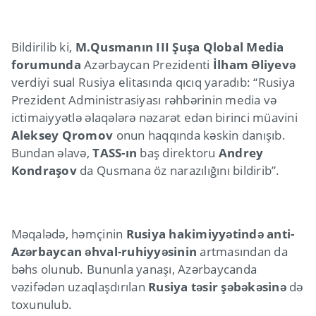
Bildirilib ki,
M.Qusmanın III Şuşa Qlobal Media
forumunda
Azərbaycan Prezidenti
İlham Əliyevə
verdiyi sual Rusiya elitasında qıcıq yaradıb: “Rusiya
Prezident Administrasiyası rəhbərinin media və
ictimaiyyətlə əlaqələrə nəzarət edən birinci müavini
Aleksey Qromov
onun haqqında kəskin danışıb.
Bundan əlavə,
TASS-ın
baş direktoru
Andrey
Kondraşov
da Qusmana öz narazılığını bildirib”.
Məqalədə, həmçinin
Rusiya hakimiyyətində anti-
Azərbaycan əhval-ruhiyyəsinin
artmasından da
bəhs olunub. Bununla yanaşı, Azərbaycanda
vəzifədən uzaqlaşdırılan
Rusiya təsir şəbəkəsinə
də
toxunulub.