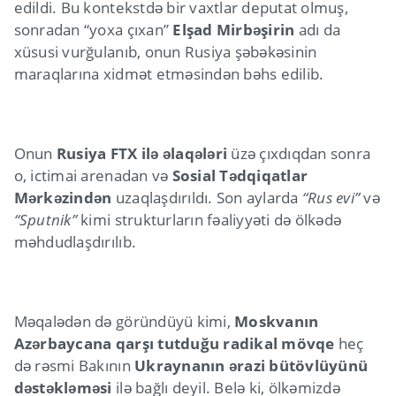
edildi. Bu kontekstdə bir vaxtlar deputat olmuş,
sonradan “yoxa çıxan”
Elşad Mirbəşirin
adı da
xüsusi vurğulanıb, onun Rusiya şəbəkəsinin
maraqlarına xidmət etməsindən bəhs edilib.
Onun
Rusiya FTX ilə əlaqələri
üzə çıxdıqdan sonra
o, ictimai arenadan və
Sosial Tədqiqatlar
Mərkəzindən
uzaqlaşdırıldı. Son aylarda
“Rus evi”
və
“Sputnik”
kimi strukturların fəaliyyəti də ölkədə
məhdudlaşdırılıb.
Məqalədən də göründüyü kimi,
Moskvanın
Azərbaycana qarşı tutduğu radikal mövqe
heç
də rəsmi Bakının
Ukraynanın ərazi bütövlüyünü
dəstəkləməsi
ilə bağlı deyil. Belə ki, ölkəmizdə