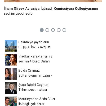
İlham Əliyev Avrasiya İqtisadi Komissiyası Kollegiyasının
sədrini qəbul edib
Bakıda yaşayanların
DİQQƏTİNƏ!7 avqust
2026-cı il saat 00:00-dan
İnadkar xarakterləri ilə
etibarən...
seçilən 4 bürc: Onları
fikrindən döndərmək
Bu da Çimnaz
çətindir
Sultanovanın məzarı -
VİDEO
Şuşa fatehi Ceyhun
Təhməzovun atası
dünyasını dəyişdi
Mourinyodan Arda Gülər
ilə bağlı şok qərar