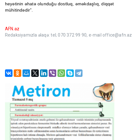
heyətinin əhatə olunduğu dostluq, əməkdaşlıq, diqqət
mühitindədir”.
AFN.az
Redaksiyamızla əlaqə: tel; 070 372 99 90, e-mail office@afn.az