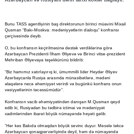
Bunu TASS agentliyinin baş direktorunun birinci müavini Mixail
Qusman “Bakı-Moskva: mədəniyyətlərin dialoqu” konfransı
çərçivəsində deyib.
O, bu konfransın keçirilməsinə dəstək verdiklərinə görə
Azərbaycan Prezidenti İlham Əliyevə və Birinci vitse-prezident
Mehriban Əliyevaya təşəkkürünü bildirib:
“Biz hamımız xatırlayırıq ki, ümummilli lider Heydər Əliyev
Azərbaycanla Rusiya arasında münasibətlərə, mədəni
əlaqələrə necə əhəmiyyət verirdi və bugünkü konfrans onun
vəsiyyətlərinin təcəssümüdür”.
Konfransın vacib əhəmiyyətindən danışan M.Qusman qeyd
edib ki, Rusiyadan bu tədbirə ictimai və mədəniyyət
xadimlərindən ibarət böyük nümayəndə heyəti gəlib:
“Hər kəs Bakıda olmaqdan böyük sevinc duyur. Məsələ təkcə
Azərbaycan qonaqpərvərliyində deyil, həm də nümayəndə