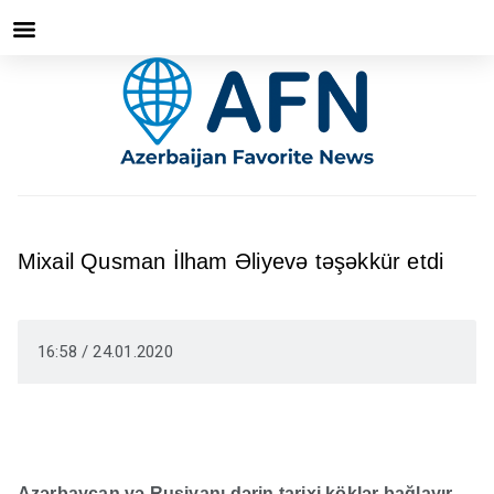
Mixail Qusman İlham Əliyevə təşəkkür etdi
16:58 / 24.01.2020
Azərbaycan və Rusiyanı dərin tarixi köklər bağlayır.