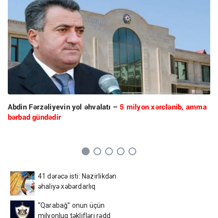
Abdin Fərzəliyevin yol əhvalatı –
5 milyon xərclənib, amma
bərbad gündədir
41 dərəcə isti: Nazirlikdən
əhaliyə xəbərdarlıq
“Qarabağ” onun üçün
milyonluq təklifləri rədd