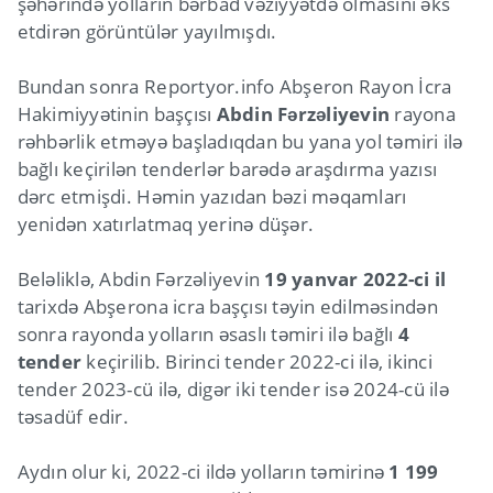
şəhərində yolların bərbad vəziyyətdə olmasını əks
etdirən görüntülər yayılmışdı.
Bundan sonra Reportyor.info Abşeron Rayon İcra
Hakimiyyətinin başçısı
Abdin Fərzəliyevin
rayona
rəhbərlik etməyə başladıqdan bu yana yol təmiri ilə
bağlı keçirilən tenderlər barədə araşdırma yazısı
dərc etmişdi. Həmin yazıdan bəzi məqamları
yenidən xatırlatmaq yerinə düşər.
Beləliklə, Abdin Fərzəliyevin
19 yanvar 2022-ci il
tarixdə Abşerona icra başçısı təyin edilməsindən
sonra rayonda yolların əsaslı təmiri ilə bağlı
4
tender
keçirilib. Birinci tender 2022-ci ilə, ikinci
tender 2023-cü ilə, digər iki tender isə 2024-cü ilə
təsadüf edir.
Aydın olur ki, 2022-ci ildə yolların təmirinə
1 199