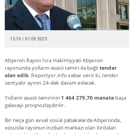
15:10 / 01.09.2025
Abşeron Rayon İcra Hakimiyyəti Abşeron
rayonunda yolların əsaslı təmiri ilə bağlı
tender
elan edib
. Reportyor.info xəbər verir ki, tender
sentyabr ayının 24-dək davam edəcək.
Yolların əsaslı təmirinin
1 464 279,70 manata
başa
gələcəyi proqnozlaşdırılır.
Bir neçə gün əvvəl sosial şəbəkələrdə Abşeronda,
xüsusilə rayonun inzibati mərkəzi olan Xırdalan