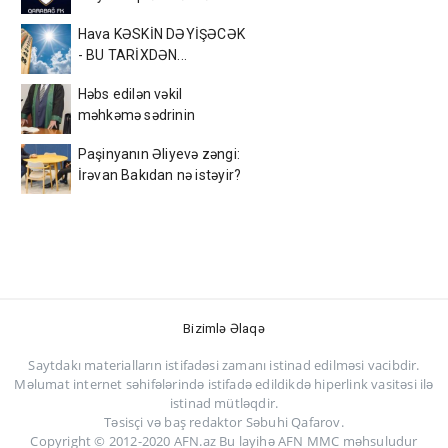
etdi
Hava KƏSKİN DƏYİŞƏCƏK
- BU TARİXDƏN...
Həbs edilən vəkil
məhkəmə sədrinin
qayınıdır
Paşinyanın Əliyevə zəngi:
İrəvan Bakıdan nə istəyir?
Bizimlə Əlaqə
Saytdakı materialların istifadəsi zamanı istinad edilməsi vacibdir.
Məlumat internet səhifələrində istifadə edildikdə hiperlink vasitəsi ilə
istinad mütləqdir.
Təsisçi və baş redaktor Səbuhi Qafarov.
Copyright © 2012-2020 AFN.az Bu layihə AFN MMC məhsuludur