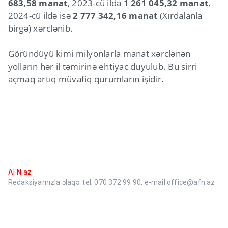
683,58 manat
, 2023-cü ildə
1 261 045,32 manat
,
2024-cü ildə isə
2 777 342,16 manat
(Xırdalanla
birgə) xərclənib.
Göründüyü kimi milyonlarla manat xərclənən
yolların hər il təmirinə ehtiyac duyulub. Bu sirri
açmaq artıq müvafiq qurumların işidir.
AFN.az
Redaksiyamızla əlaqə: tel; 070 372 99 90, e-mail office@afn.az