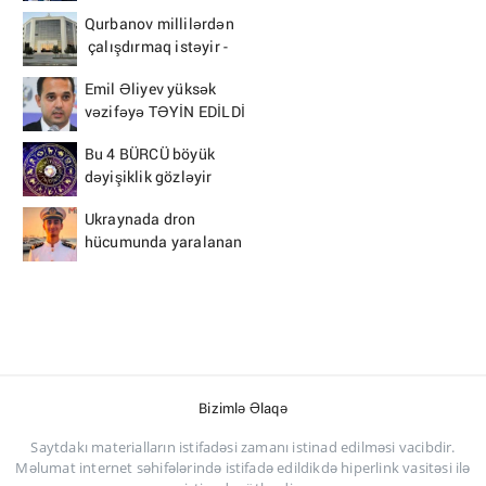
EDİLDİ
Qurbanov millilərdən
çalışdırmaq istəyir -
AFFA-ya sənəd verdi
Emil Əliyev yüksək
vəzifəyə TƏYİN EDİLDİ
Bu 4 BÜRCÜ böyük
dəyişiklik gözləyir
Ukraynada dron
hücumunda yaralanan
azərbaycanlı tələbə
VƏFAT ETDİ
Bizimlə Əlaqə
Saytdakı materialların istifadəsi zamanı istinad edilməsi vacibdir.
Məlumat internet səhifələrində istifadə edildikdə hiperlink vasitəsi ilə