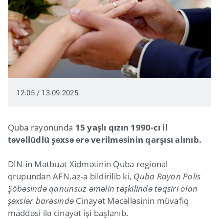
12:05 / 13.09.2025
Quba rayonunda
15 yaşlı qızın 1990-cı il
təvəllüdlü şəxsə ərə verilməsinin qarşısı alınıb.
DİN-in Mətbuat Xidmətinin Quba regional
qrupundan AFN.az-a bildirilib ki,
Quba Rayon Polis
Şöbəsində qanunsuz əməlin təşkilində təqsiri olan
şəxslər barəsində
Cinayət Məcəlləsinin müvafiq
maddəsi ilə cinayət işi başlanıb.