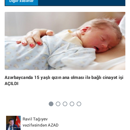
Digər xəbərlər
Azərbaycanda 15 yaşlı qızın ana olması ilə bağlı cinayət işi
AÇILDI
Ravil Tağıyev
vəzifəsindən AZAD