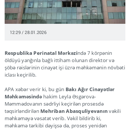
12:29 / 28.01.2026
Respublika Perinatal Mərkəzi
ndə 7 körpənin
öldüyü yanğınla bağlı ittiham olunan direktor və
şöbə rəislərinin cinayət işi üzrə məhkəmənin növbəti
iclası keçirilib.
APA xəbər verir ki, bu gün
Bakı Ağır Cinayətlər
Məhkəməsində
hakim Leyla Əsgərova-
Məmmədovanın sədrliyi keçirilən prosesdə
təqsirləndirilən
Mehriban Abasquliyevanın
vəkili
məhkəməyə vəsatət verib. Vəkil bildirib ki,
məhkəmə tərkibi dəyişsə də, proses yenidən