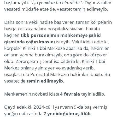
başlamayıb:
"İşə yenidən baxılmalıdır"
. Digər vəkillər
vəsatəti müdafiə etsə də, vəsatət təmin edilməyib.
Daha sonra vəkil hadisə baş verən zaman körpələrin
başqa xəstəxanalara hospitalizasiyasını həyata
keçirən
tibb personalının məhkəməyə şahid
qismində çağırılmasını
istəyib. Vəkil iddia edib ki,
körpələr Kliniki Tibbi Mərkəzə aparılsa da, həkimlər
onların yanına buraxılmayıb, ona görə də körpələr
ölüb. Zərərçəkmiş tərəf isə bildirib ki, Kliniki Tibbi
Mərkəz onlara yalnız yer və avadanlıq verib,
uşaqlara elə Perinatal Mərkəzin həkimləri baxıb. Bu
vəsatət də
təmin edilməyib.
Məhkəmənin növbəti iclası
4 fevrala
təyin edilib.
Qeyd edək ki, 2024-cü il yanvarın 9-da baş vermiş
yanğın nəticəsində
7 yenidoğulmuş ölüb
,