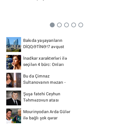
Bakıda yaşayanların
DİQQƏTİNƏ!7 avqust
2026-cı il saat 00:00-dan
İnadkar xarakterləri ilə
etibarən...
seçilən 4 bürc: Onları
fikrindən döndərmək
Bu da Çimnaz
çətindir
Sultanovanın məzarı -
VİDEO
Şuşa fatehi Ceyhun
Təhməzovun atası
dünyasını dəyişdi
Mourinyodan Arda Gülər
ilə bağlı şok qərar