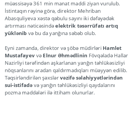
müəssisəyə 361 min manat maddi ziyan vurulub.
İstintaqın rəyinə görə, direktor Mehriban
Abasquliyeva xəstə qəbulu sayını iki dəfəyədək
artırması nəticəsində
elektrik təsərrüfatı artıq
yüklənib
və bu da yanğına səbəb olub.
Eyni zamanda, direktor və şöbə müdirləri
Hamlet
Mustafayev
və
Elnur Əhmədlinin
Fövqəladə Hallar
Nazirliyi tərəfindən aşkarlanan yanğın təhlükəsizliyi
nöqsanlarını aradan qaldırmadıqları müəyyən edilib.
Təqsirləndirilən şəxslər
vəzifə səlahiyyətlərindən
sui-istifadə
və yanğın təhlükəsizliyi qaydalarını
pozma maddələri ilə ittiham olunurlar.