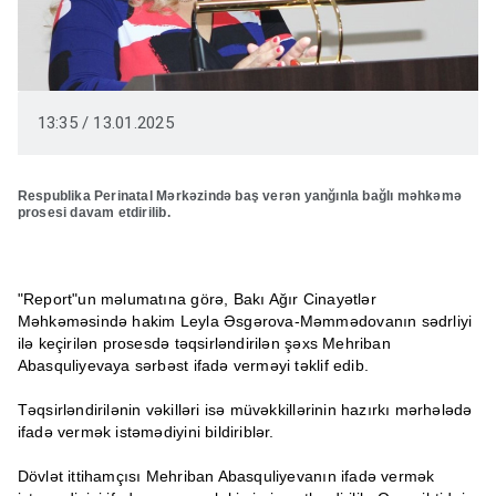
13:35 / 13.01.2025
Respublika Perinatal Mərkəzində baş verən yanğınla bağlı məhkəmə
prosesi davam etdirilib.
"Report"un məlumatına görə, Bakı Ağır Cinayətlər
Məhkəməsində hakim Leyla Əsgərova-Məmmədovanın sədrliyi
ilə keçirilən prosesdə təqsirləndirilən şəxs Mehriban
Abasquliyevaya sərbəst ifadə verməyi təklif edib.
Təqsirləndirilənin vəkilləri isə müvəkkillərinin hazırkı mərhələdə
ifadə vermək istəmədiyini bildiriblər.
Dövlət ittihamçısı Mehriban Abasquliyevanın ifadə vermək