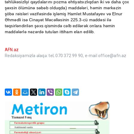
təhlükəsizliyi qaydalarını pozma ehtiyatsızlıqdan iki və daha çox
şəxsin ölümünə səbəb olduqda) maddələri, həmin mərkəzin
şöbə rəisləri vəzifəsində işləmiş Hamlet Mustafayev və Elnur
Əhmədli isə Cinayət Məcəlləsinin 225.3-cü maddəsi ilə
təqsirləndirilən şəxs qismində cəlb edilərək onlara həmin
maddələrlə nəzərdə tutulan ittiham elan edilib.
AFN.az
Redaksiyamızla əlaqə: tel; 070 372 99 90, e-mail office@afn.az