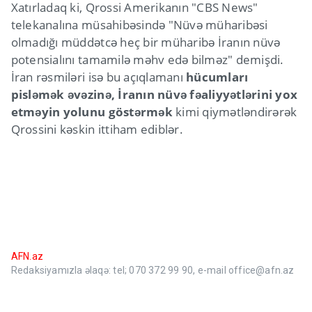
Xatırladaq ki, Qrossi Amerikanın "CBS News"
telekanalına müsahibəsində "Nüvə müharibəsi
olmadığı müddətcə heç bir müharibə İranın nüvə
potensialını tamamilə məhv edə bilməz" demişdi.
İran rəsmiləri isə bu açıqlamanı
hücumları
pisləmək əvəzinə, İranın nüvə fəaliyyətlərini yox
etməyin yolunu göstərmək
kimi qiymətləndirərək
Qrossini kəskin ittiham ediblər.
AFN.az
Redaksiyamızla əlaqə: tel; 070 372 99 90, e-mail office@afn.az