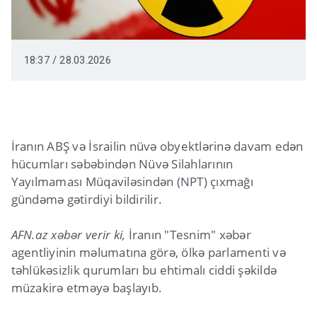
18:37 / 28.03.2026
İranın ABŞ və İsrailin nüvə obyektlərinə davam edən
hücumları səbəbindən Nüvə Silahlarının
Yayılmaması Müqaviləsindən (NPT) çıxmağı
gündəmə gətirdiyi bildirilir.
AFN.az xəbər verir ki,
İranın "Tesnim" xəbər
agentliyinin məlumatına görə, ölkə parlamenti və
təhlükəsizlik qurumları bu ehtimalı ciddi şəkildə
müzakirə etməyə başlayıb.