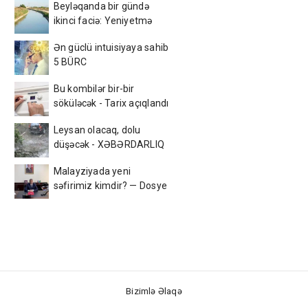
Beyləqanda bir gündə
ikinci faciə: Yeniyetmə
kanalda batdı
Ən güclü intuisiyaya sahib
5 BÜRC
Bu kombilər bir-bir
söküləcək - Tarix açıqlandı
Leysan olacaq, dolu
düşəcək - XƏBƏRDARLIQ
Malayziyada yeni
səfirimiz kimdir? — Dosye
Bizimlə Əlaqə