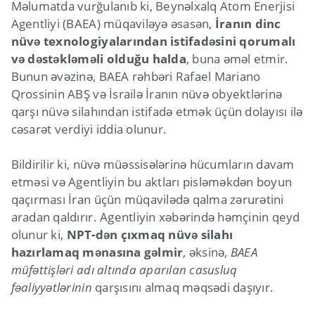
Məlumatda vurğulanıb ki, Beynəlxalq Atom Enerjisi
Agentliyi (BAEA) müqaviləyə əsasən,
İranın dinc
nüvə texnologiyalarından istifadəsini qorumalı
və dəstəkləməli olduğu halda
, buna əməl etmir.
Bunun əvəzinə, BAEA rəhbəri Rafael Mariano
Qrossinin ABŞ və İsrailə İranın nüvə obyektlərinə
qarşı nüvə silahından istifadə etmək üçün dolayısı ilə
cəsarət verdiyi iddia olunur.
Bildirilir ki, nüvə müəssisələrinə hücumların davam
etməsi və Agentliyin bu aktları pisləməkdən boyun
qaçırması İran üçün müqavilədə qalma zərurətini
aradan qaldırır. Agentliyin xəbərində həmçinin qeyd
olunur ki,
NPT-dən çıxmaq nüvə silahı
hazırlamaq mənasına gəlmir
, əksinə,
BAEA
müfəttişləri adı altında aparılan casusluq
fəaliyyətlərinin
qarşısını almaq məqsədi daşıyır.