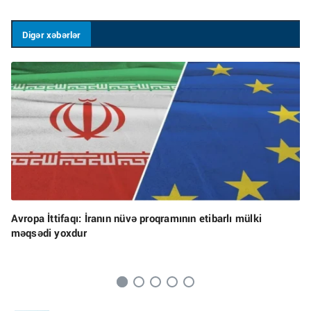
Digər xəbərlər
Avropa İttifaqı: İranın nüvə proqramının etibarlı mülki
məqsədi yoxdur