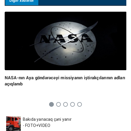
Digər xəbərlər
NASA-nın Aya göndərəcəyi missiyanın iştirakçılarının adları
açıqlanıb
Bakıda yanacaq çəni yanır
- FOTO+VİDEO