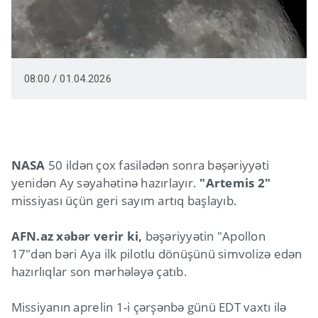
08:00 / 01.04.2026
NASA
50 ildən çox fasilədən sonra bəşəriyyəti
yenidən Ay səyahətinə hazırlayır.
"Artemis 2"
missiyası üçün geri sayım artıq başlayıb.
AFN.az xəbər verir ki,
bəşəriyyətin "Apollon
17"dən bəri Aya ilk pilotlu dönüşünü simvolizə edən
hazırlıqlar son mərhələyə çatıb.
Missiyanın aprelin 1-i çərşənbə günü EDT vaxtı ilə