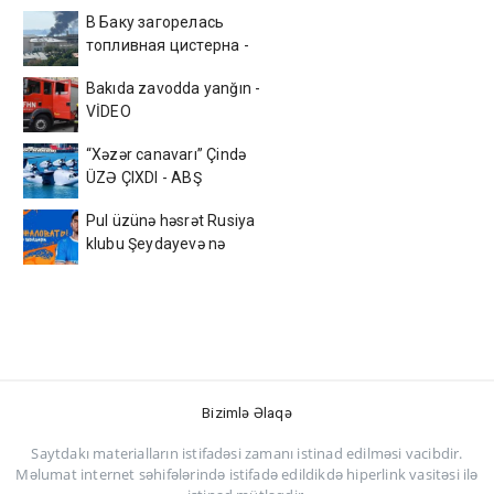
В Баку загорелась
топливная цистерна -
ВИДЕО
Bakıda zavodda yanğın -
VİDEO
“Xəzər canavarı” Çində
ÜZƏ ÇIXDI - ABŞ
kəşfiyyatı ŞOKDA
Pul üzünə həsrət Rusiya
klubu Şeydayevə nə
verəcək?
Bizimlə Əlaqə
Saytdakı materialların istifadəsi zamanı istinad edilməsi vacibdir.
Məlumat internet səhifələrində istifadə edildikdə hiperlink vasitəsi ilə