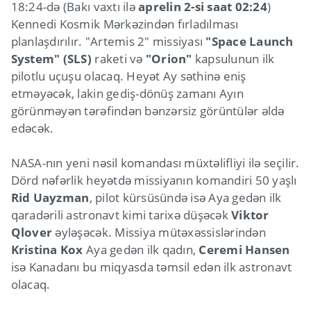
18:24-də (Bakı vaxtı ilə
aprelin 2-si saat 02:24
)
Kennedi Kosmik Mərkəzindən fırladılması
planlaşdırılır. "Artemis 2" missiyası
"Space Launch
System" (SLS)
raketi və
"Orion"
kapsulunun ilk
pilotlu uçuşu olacaq. Heyət Ay səthinə eniş
etməyəcək, lakin gediş-dönüş zamanı Ayın
görünməyən tərəfindən bənzərsiz görüntülər əldə
edəcək.
NASA-nın yeni nəsil komandası müxtəlifliyi ilə seçilir.
Dörd nəfərlik heyətdə missiyanın komandiri 50 yaşlı
Rid Uayzman
, pilot kürsüsündə isə Aya gedən ilk
qaradərili astronavt kimi tarixə düşəcək
Viktor
Qlover
əyləşəcək. Missiya mütəxəssislərindən
Kristina Kox
Aya gedən ilk qadın,
Ceremi Hansen
isə Kanadanı bu miqyasda təmsil edən ilk astronavt
olacaq.