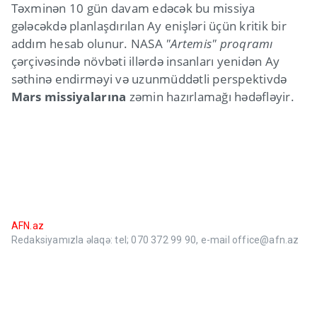
Təxminən 10 gün davam edəcək bu missiya
gələcəkdə planlaşdırılan Ay enişləri üçün kritik bir
addım hesab olunur. NASA
"Artemis" proqramı
çərçivəsində növbəti illərdə insanları yenidən Ay
səthinə endirməyi və uzunmüddətli perspektivdə
Mars missiyalarına
zəmin hazırlamağı hədəfləyir.
AFN.az
Redaksiyamızla əlaqə: tel; 070 372 99 90, e-mail office@afn.az