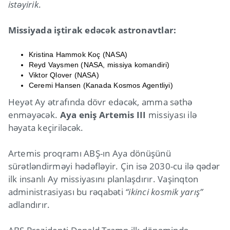
istəyirik
.
Missiyada iştirak edəcək astronavtlar:
Kristina Hammok Koç (NASA)
Reyd Vaysmen (NASA, missiya komandiri)
Viktor Qlover (NASA)
Ceremi Hansen (Kanada Kosmos Agentliyi)
Heyət Ay ətrafında dövr edəcək, amma səthə
enməyəcək.
Aya eniş Artemis III
missiyası ilə
həyata keçiriləcək.
Artemis proqramı ABŞ-ın Aya dönüşünü
sürətləndirməyi hədəfləyir. Çin isə 2030-cu ilə qədər
ilk insanlı Ay missiyasını planlaşdırır. Vaşinqton
administrasiyası bu rəqabəti
“ikinci kosmik yarış”
adlandırır.