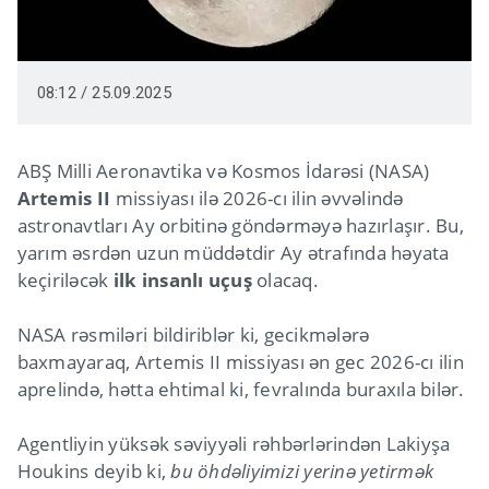
08:12 / 25.09.2025
ABŞ Milli Aeronavtika və Kosmos İdarəsi (NASA)
Artemis II
missiyası ilə 2026-cı ilin əvvəlində
astronavtları Ay orbitinə göndərməyə hazırlaşır. Bu,
yarım əsrdən uzun müddətdir Ay ətrafında həyata
keçiriləcək
ilk insanlı uçuş
olacaq.
NASA rəsmiləri bildiriblər ki, gecikmələrə
baxmayaraq, Artemis II missiyası ən gec 2026-cı ilin
aprelində, hətta ehtimal ki, fevralında buraxıla bilər.
Agentliyin yüksək səviyyəli rəhbərlərindən Lakiyşa
Houkins deyib ki,
bu öhdəliyimizi yerinə yetirmək