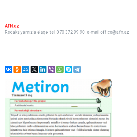
AFN.az
Redaksiyamızla əlaqə: tel; 070 372 99 90, e-mail office@afn.az