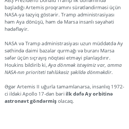
ABŞ Prezidenti Donald Tramp ilk dönəmində
başladığı Artemis proqramını sürətləndirməsi üçün
NASA-ya təzyiq göstərir. Tramp administrasiyası
həm Aya dönüşü, həm də Marsa insanlı səyahəti
hədəfləyir.
NASA və Tramp administrasiyası uzun müddətdə Ay
səthində daimi bazalar qurmağı və buranı Marsa
səfər üçün sıçrayış nöqtəsi etməyi planlaşdırır.
Houkins bildirib ki,
Aya dönmək istəyimiz var, amma
NASA-nın prioriteti təhlükəsiz şəkildə dönməkdir
.
Əgər Artemis II uğurla tamamlanarsa, insanlıq 1972-
ci ildəki Apollo 17-dən bəri
ilk dəfə Ay orbitinə
astronavt göndərmiş
olacaq.