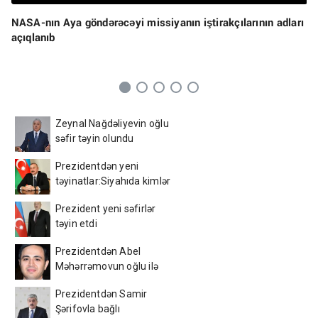
NASA-nın Aya göndərəcəyi missiyanın iştirakçılarının adları
açıqlanıb
Zeynal Nağdəliyevin oğlu
səfir təyin olundu
Prezidentdən yeni
təyinatlar:Siyahıda kimlər
var?
Prezident yeni səfirlər
təyin etdi
Prezidentdən Abel
Məhərrəmovun oğlu ilə
bağlı SƏRƏNCAM
Prezidentdən Samir
Şərifovla bağlı