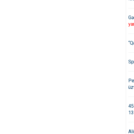
Gə
ya
“Q
Sp
Pe
üz
45
13
Al