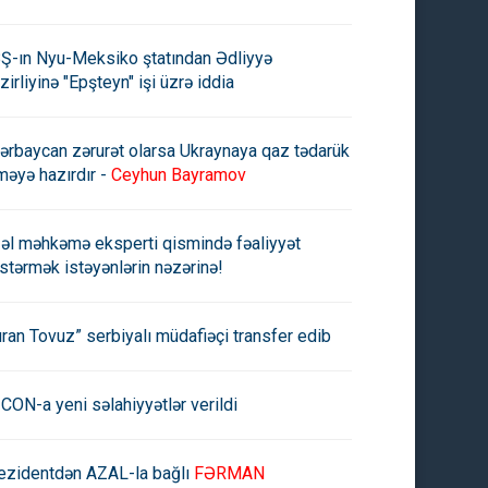
Ş-ın Nyu-Meksiko ştatından Ədliyyə
zirliyinə "Epşteyn" işi üzrə iddia
ərbaycan zərurət olarsa Ukraynaya qaz tədarük
məyə hazırdır -
Ceyhun Bayramov
əl məhkəmə eksperti qismində fəaliyyət
stərmək istəyənlərin nəzərinə!
uran Tovuz” serbiyalı müdafiəçi transfer edib
CON-a yeni səlahiyyətlər verildi
ezidentdən AZAL-la bağlı
FƏRMAN