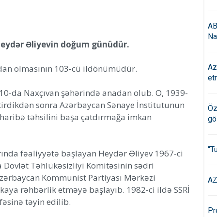
AB
Na
Heydər Əliyevin doğum günüdür.
Az
adan olmasının 103-cü ildönümüdür.
et
n 10-da Naxçıvan şəhərində anadan olub. O, 1939-
tirdikdən sonra Azərbaycan Sənaye İnstitutunun
Öz
üharibə təhsilini başa çatdırmağa imkan
gö
“T
rında fəaliyyətə başlayan Heydər Əliyev 1967-ci
 Dövlət Təhlükəsizliyi Komitəsinin sədri
 Azərbaycan Kommunist Partiyası Mərkəzi
AZ
ikaya rəhbərlik etməyə başlayıb. 1982-ci ildə SSRİ
fəsinə təyin edilib.
Pr