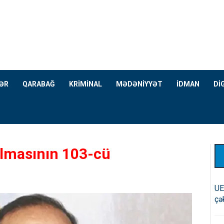
ƏR
QARABAĞ
KRİMİNAL
MƏDƏNİYYƏT
İDMAN
Dİ
olmasının 103-cü
UE
çə