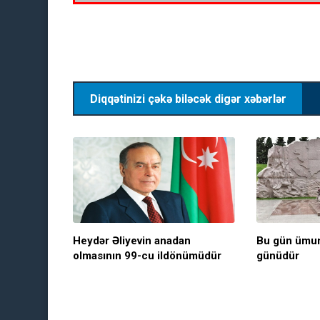
Diqqətinizi çəkə biləcək digər xəbərlər
Heydər Əliyevin anadan
Bu gün ümumm
olmasının 99-cu ildönümüdür
günüdür