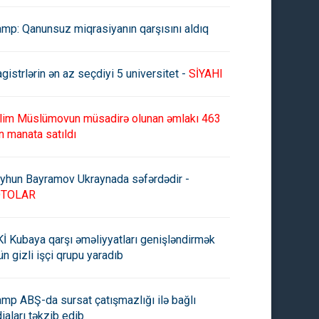
amp: Qanunsuz miqrasiyanın qarşısını aldıq
gistrlərin ən az seçdiyi 5 universitet -
SİYAHI
lim Müslümovun müsadirə olunan əmlakı 463
n manata satıldı
yhun Bayramov Ukraynada səfərdədir -
OTOLAR
İ Kubaya qarşı əməliyyatları genişləndirmək
ün gizli işçi qrupu yaradıb
amp ABŞ-da sursat çatışmazlığı ilə bağlı
diaları təkzib edib