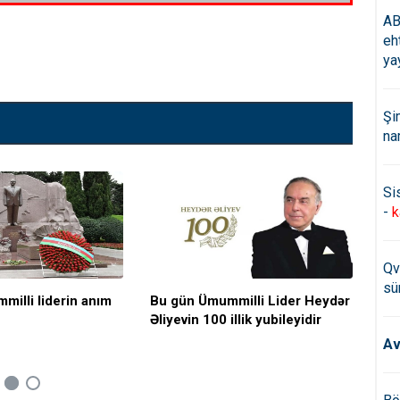
AB
eh
ya
Şi
na
Si
-
k
Qv
sü
illi liderin anım
Bu gün Ümummilli Lider Heydər
Hey
Əliyevin 100 illik yubileyidir
ötü
Av