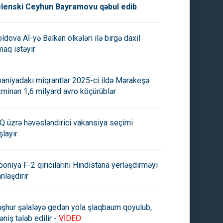
lenski Ceyhun Bayramovu qəbul edib
ldova Aİ-yə Balkan ölkələri ilə birgə daxil
maq istəyir
paniyadakı miqrantlar 2025-ci ildə Mərakeşə
xminən 1,6 milyard avro köçürüblər
Q üzrə həvəsləndirici vakansiya seçimi
şlayır
poniya F-2 qırıcılarını Hindistana yerləşdirməyi
anlaşdırır
şhur şəlaləyə gedən yola şlaqbaum qoyulub,
əniş tələb edilir -
VİDEO