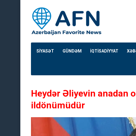
SİYASƏT
GÜNDƏM
İQTİSADİYYAT
XƏB
Heydər Əliyevin anadan 
ildönümüdür