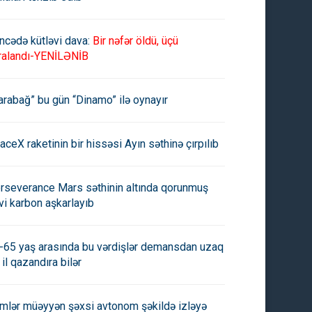
ncədə kütləvi dava:
Bir nəfər öldü, üçü
ralandı-YENİLƏNİB
arabağ” bu gün “Dinamo” ilə oynayır
aceX raketinin bir hissəsi Ayın səthinə çırpılıb
rseverance Mars səthinin altında qorunmuş
vi karbon aşkarlayıb
-65 yaş arasında bu vərdişlər demansdan uzaq
 il qazandıra bilər
imlər müəyyən şəxsi avtonom şəkildə izləyə