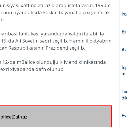
 siyasi xəttinə etiraz olaraq istefa verib. 1990-cı
kı nümayəndəlikdə kəskin bəyanatla çıxış edərək
İr
ib.
El
ribəsi təhlükəsi yarandıqda xalqın tələbi ilə
-də Ali Sovetin sədri seçilib. Həmin il oktyabrın
n Respublikasının Prezidenti seçilib.
Av
n 12-də müalicə olunduğu Klivlend klinikasında
İs
Fəxri xiyabanda dəfn olunub.
mi
Tü
öl
Ev
:office@afn.az