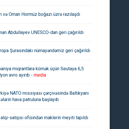
an və Oman Hormüz boğazı üzrə razılaşdı
man Abdullayev UNESCO-dan geri çağırıldı
ropa Şurasındakı nümayəndəmiz geri çağırıldı
paniya miqrantlara kömək üçün Seutaya 6,5
lyon avro ayırıb -
media
rkiyə NATO missiyası çərçivəsində Baltikyanı
kələrin hava patruluna başlayıb
 alqı-satqısı ofisindən maklerin meyiti tapıldı