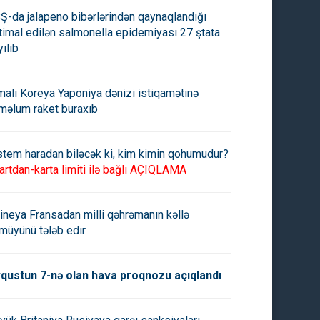
Ş-da jalapeno bibərlərindən qaynaqlandığı
timal edilən salmonella epidemiyası 27 ştata
yılıb
mali Koreya Yaponiya dənizi istiqamətinə
məlum raket buraxıb
stem haradan biləcək ki, kim kimin qohumudur?
artdan-karta limiti ilə bağlı AÇIQLAMA
ineya Fransadan milli qəhrəmanın kəllə
müyünü tələb edir
dər Əliyevin vəfatından 16 il
Bu gün Heydər Əliyevin doğu
r
günüdür
qustun 7-nə olan hava proqnozu açıqlandı