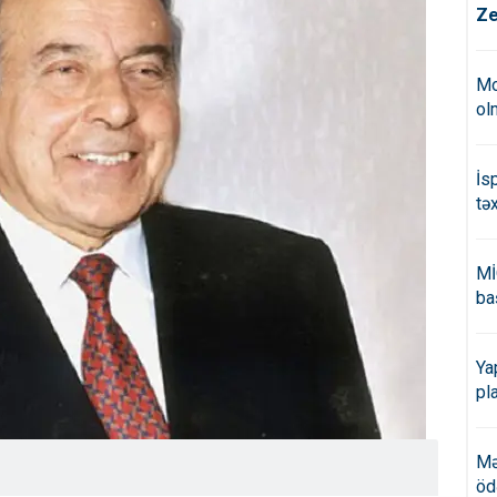
Ze
Mo
ol
İs
tə
Mİ
ba
Ya
pl
Mə
öd