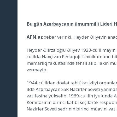
Bu gün Azərbaycanın ümummilli Lideri 
AFN.az
xəbər verir ki, Heydər Əliyevin an
Heydər Əlirza oğlu Əliyev 1923-cü il mayı
cu ildə Naxçıvan Pedaqoji Texnikumunu bi
memarlıq fakültəsində təhsil alıb, lakin m
verməyib.
1944-cü ildən dövlət təhlükəsizliyi orqanla
ildə Azərbaycan SSR Nazirlər Soveti yanında
vəzifəsinə yüksəlib. 1969-cu ilin iyulunda
Komitəsinin birinci katibi seçilərək respubl
Nazirlər Soveti sədrinin birinci müavini vəzi