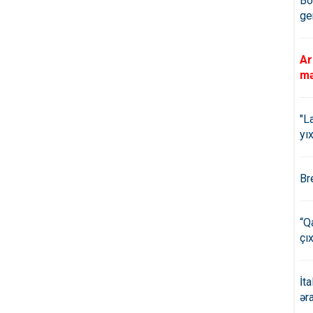
Bö
ge
Ar
mə
"L
yıx
Br
“Q
çıx
İt
ər