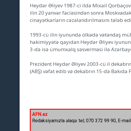
Heydər Əliyev 1987-ci ildə Mixail Qorbaçovun
ilin 20 yanvar faciəsindən sonra Moskvada
cinayətkarların cəzalandırılmasını tələb ed
1993-cü ilin iyununda ölkədə vətəndaş müha
hakimiyyətə qayıdan Heydər Əliyev iyunun 15
3-də isə ümumxalq səsverməsi ilə Azərbayca
Prezident Heydər Əliyev 2003-cü il dekabrı
(ABŞ) vəfat edib və dekabrın 15-də Bakıda 
AFN.az
Redaksiyamızla əlaqə: tel; 070 372 99 90, E-mail