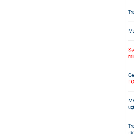
Tr
Ma
Sə
mi
Ce
F
MK
üç
Tr
id