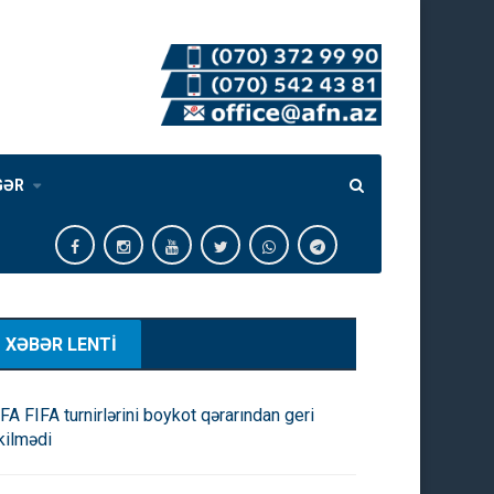
GƏR
XƏBƏR LENTİ
FA FIFA turnirlərini boykot qərarından geri
kilmədi