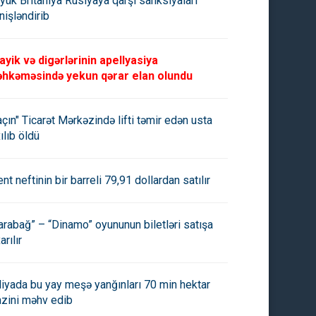
yük Britaniya Rusiyaya qarşı sanksiyaları
nişləndirib
ayik və digərlərinin apellyasiya
hkəməsində yekun qərar elan olundu
açın" Ticarət Mərkəzində lifti təmir edən usta
ılıb öldü
ent neftinin bir barreli 79,91 dollardan satılır
arabağ” – “Dinamo” oyununun biletləri satışa
arılır
aliyada bu yay meşə yanğınları 70 min hektar
azini məhv edib