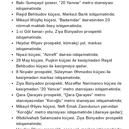
Bakı-Sumqayıt şosesi, “20 Yanvar” metro stansiyası
istiqamətində;
Rəşid Behbudov küçəsi, Mərkəzi Bank istiqamətində;
Mikayıl Müşfiq küçəsi, “Badamdar” dairəsindən 20
nörməli məktəb-lisey istiqamətində;
1-ci Göl kənarı yolu, Ziya Bünyadov prospekti
istiqamətində;
Heydər Əliyev prospekti, köməkçi yol, mərkəz
istiqamətində;
Niyazi küçəsi, “Azneft” dairəsi istiqamətində;
28 May küçəsi, Puşkin küçəsi ilə kəsişmədən Rəşid
Behbudov küçəsi ilə kəsişməyə qədər;
8 Noyabr prospekti, Süleyman Əhmədov küçəsi ilə
kəsişmədən mərkəz istiqamətində;
Ziya Bünyadov prospekti, Müzəffər Nərimanov küçəsi ilə
kəsişmədən “20 Yanvar” metro stansiyası istiqamətində;
Qara Qarayev prospekti, “Qara Qarayev” metro
stansiyasından “Koroğlu” metro stansiyası istiqamətində;
Mikayıl Əliyev küçəsi, Neft Emalı Zavodunun yanından
“Koroğlu” metro stansiyası istiqamətində (dairəyə qədər);
Əbdülvahab Salamzadə küçəsi, Ziya Bünyadov prospekti
istiqamətində;