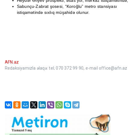
Heydər Əliyev prospekti, əsas yol, mərkəz istiqamətində;
Sabunçu-Zabrat şosesi, “Koroğlu” metro stansiyası
istiqamətində sıxlıq müşahidə olunur.
AFN.az
Redaksiyamızla əlaqə: tel; 070 372 99 90, e-mail office@afn.az