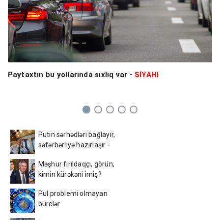
Paytaxtın bu yollarında sıxlıq var -
SİYAHI
Putin sərhədləri bağlayır,
səfərbərliyə hazırlaşır -
İDDİA
Məşhur fırıldaqçı, görün,
kimin kürəkəni imiş?
Pul problemi olmayan
bürclər