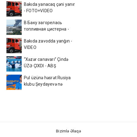
Bakıda yanacaq çəni yanır
- FOTO+VİDEO
В Баку загорелась
топливная цистерна -
ВИДЕО
Bakıda zavodda yanğın -
VİDEO
“Xəzər canavarı” Çində
ÜZƏ ÇIXDI - ABŞ
kəşfiyyatı ŞOKDA
Pul üzünə həsrət Rusiya
klubu Şeydayevə nə
verəcək?
Bizimlə Əlaqə