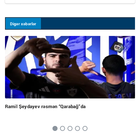
Digər xəbərlər
Ramil Şeydayev rəsmən “Qarabağ”da