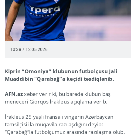
10:38 / 12.05.2026
Kiprin “Omoniya” klubunun futbolçusu Jali
Muaddibin “Qarabağ”a keçidi təsdiqlənib.
AFN.az
xəbər verir ki, bu barədə klubun baş
meneceri Giorqos İrakleus açıqlama verib.
İrakleus 25 yaşlı fransalı vingerin Azərbaycan
təmsilçisi ilə müqavilə razılaşdığını deyib:
“Qarabağ”la futbolçumuz arasında razılaşma olub.