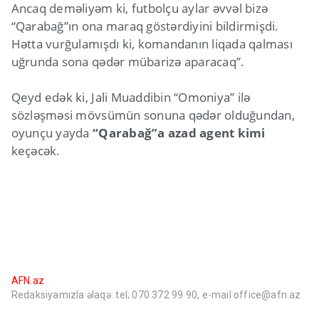
Ancaq deməliyəm ki, futbolçu aylar əvvəl bizə
“Qarabağ”ın ona maraq göstərdiyini bildirmişdi.
Hətta vurğulamışdı ki, komandanın liqada qalması
uğrunda sona qədər mübarizə aparacaq”.
Qeyd edək ki, Jali Muaddibin “Omoniya” ilə
sözləşməsi mövsümün sonuna qədər olduğundan,
oyunçu yayda
“Qarabağ”a azad agent kimi
keçəcək.
AFN.az
Redaksiyamızla əlaqə: tel; 070 372 99 90, e-mail office@afn.az