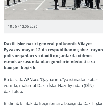
18:05 / 12.05.2026
Daxili işlər naziri general-polkovnik Vilayət
Eyvazov mayın 12-də respublikanın şəhər, rayon
polis orqanları və daxili qoşunlarda xidmət
etmək arzusunda olan gənclərin növbəti sıra
baxışını keçirib.
Bu barədə
AFN.az
“Qaynarinfo”ya istinadən xəbər
verir ki, məlumat Daxili İşlər Nazirliyindən (DİN)
daxil olub.
Bildirilib ki, Bakıda keçirilən sıra baxışında Daxili İşlər