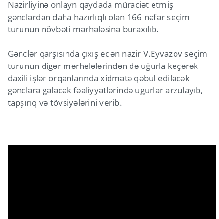
Nazirliyinə onlayn qaydada müraciət etmiş
gənclərdən daha hazırlıqlı olan 166 nəfər seçim
turunun növbəti mərhələsinə buraxılıb.
Gənclər qarşısında çıxış edən nazir V.Eyvazov seçim
turunun digər mərhələlərindən də uğurla keçərək
daxili işlər orqanlarında xidmətə qəbul ediləcək
gənclərə gələcək fəaliyyətlərində uğurlar arzulayıb,
tapşırıq və tövsiyələrini verib.