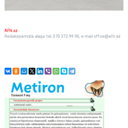
AFN.az
Redaksiyamızla əlaqə: tel; 070 372 99 90, e-mail office@afn.az