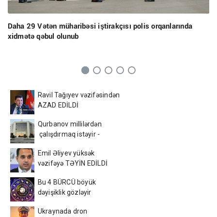
Daha 29 Vətən müharibəsi iştirakçısı polis orqanlarında
xidmətə qəbul olunub
Ravil Tağıyev vəzifəsindən
AZAD EDİLDİ
Qurbanov millilərdən
çalışdırmaq istəyir -
AFFA-ya sənəd verdi
Emil Əliyev yüksək
vəzifəyə TƏYİN EDİLDİ
Bu 4 BÜRCÜ böyük
dəyişiklik gözləyir
Ukraynada dron