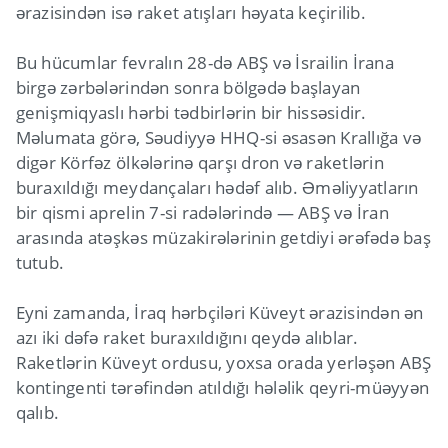
ərazisindən isə raket atışları həyata keçirilib.
Bu hücumlar fevralın 28-də ABŞ və İsrailin İrana
birgə zərbələrindən sonra bölgədə başlayan
genişmiqyaslı hərbi tədbirlərin bir hissəsidir.
Məlumata görə, Səudiyyə HHQ-si əsasən Krallığa və
digər Körfəz ölkələrinə qarşı dron və raketlərin
buraxıldığı meydançaları hədəf alıb. Əməliyyatların
bir qismi aprelin 7-si radələrində — ABŞ və İran
arasında atəşkəs müzakirələrinin getdiyi ərəfədə baş
tutub.
Eyni zamanda, İraq hərbçiləri Küveyt ərazisindən ən
azı iki dəfə raket buraxıldığını qeydə alıblar.
Raketlərin Küveyt ordusu, yoxsa orada yerləşən ABŞ
kontingenti tərəfindən atıldığı hələlik qeyri-müəyyən
qalıb.