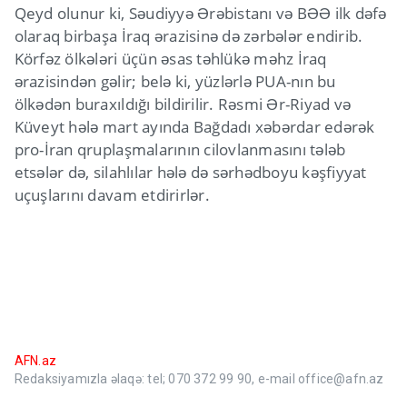
Qeyd olunur ki, Səudiyyə Ərəbistanı və BƏƏ ilk dəfə
olaraq birbaşa İraq ərazisinə də zərbələr endirib.
Körfəz ölkələri üçün əsas təhlükə məhz İraq
ərazisindən gəlir; belə ki, yüzlərlə PUA-nın bu
ölkədən buraxıldığı bildirilir. Rəsmi Ər-Riyad və
Küveyt hələ mart ayında Bağdadı xəbərdar edərək
pro-İran qruplaşmalarının cilovlanmasını tələb
etsələr də, silahlılar hələ də sərhədboyu kəşfiyyat
uçuşlarını davam etdirirlər.
AFN.az
Redaksiyamızla əlaqə: tel; 070 372 99 90, e-mail office@afn.az