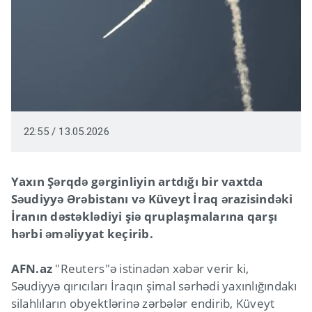
22:55 / 13.05.2026
Yaxın Şərqdə gərginliyin artdığı bir vaxtda
Səudiyyə Ərəbistanı və Küveyt İraq ərazisindəki
İranın dəstəklədiyi şiə qruplaşmalarına qarşı
hərbi əməliyyat keçirib.
AFN.az
"Reuters"ə istinadən xəbər verir ki,
Səudiyyə qırıcıları İraqın şimal sərhədi yaxınlığındakı
silahlıların obyektlərinə zərbələr endirib, Küveyt