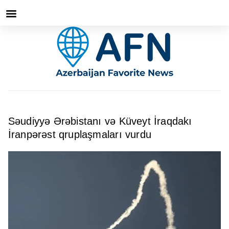
Səudiyyə Ərəbistanı və Küveyt İraqdakı
İranpərəst qruplaşmaları vurdu