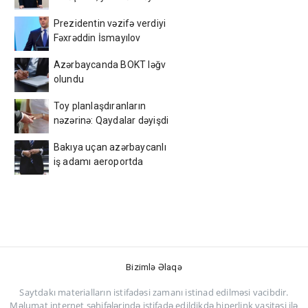
etdi - FOTO
Prezidentin vəzifə verdiyi
Fəxrəddin İsmayılov
kimdir? - DOSYE
Azərbaycanda BOKT ləğv
olundu
Toy planlaşdıranların
nəzərinə: Qaydalar dəyişdi
— Açıqlama
Bakıya uçan azərbaycanlı
iş adamı aeroportda
saxlanıldı
Bizimlə Əlaqə
Saytdakı materialların istifadəsi zamanı istinad edilməsi vacibdir.
Məlumat internet səhifələrində istifadə edildikdə hiperlink vasitəsi ilə