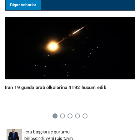
Digər xəbərlər
İran 19 gündə ərəb ölkələrinə 4192 hücum edib
İcra başçısı üç qurumu
birləşdirdi, yeni rəis təyin