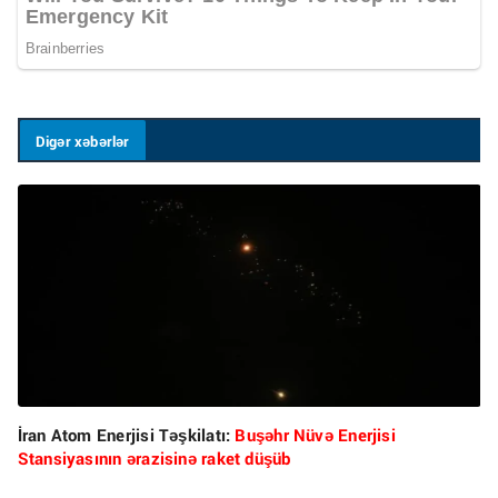
Digər xəbərlər
İran Atom Enerjisi Təşkilatı:
Buşəhr Nüvə Enerjisi
Stansiyasının ərazisinə raket düşüb