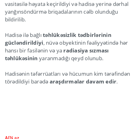
vasitəsilə həyata keçirildiyi və hadisə yerinə dərhal
yanğınsöndürmə briqadalarının cəlb olunduğu
bildirilib.
Hadisə ilə bağlı
təhlükəsizlik tədbirlərinin
gücləndirildiyi
, nüvə obyektinin fəaliyyətində hər
hansı bir fasilənin və ya
radiasiya sızması
təhlükəsinin
yaranmadığı qeyd olunub.
Hadisənin təfərrüatları və hücumun kim tərəfindən
törədildiyi barədə
araşdırmalar davam edir
.
AFN.az