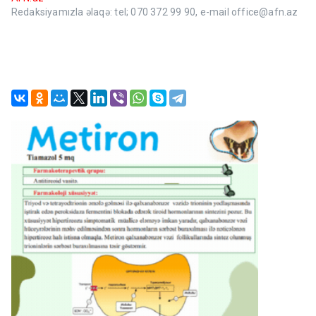
Redaksiyamızla əlaqə: tel; 070 372 99 90, e-mail office@afn.az