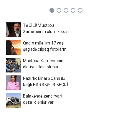
TƏCİLİ! Müctəba
Xameneinin ölüm xəbəri
yayıldı - FOTO
Qadın müəllim 17 yaşlı
şagirdə çılpaq fotolarını
yolladı - FOTO
Müctəba Xameneinin
öldüyü iddia olunur -
FOTO
Nazirlik Elnarə Canlı ilə
bağlı HƏRƏKƏTƏ KEÇDİ
Balakəndə zəncirvari
qəza: ölənlər var