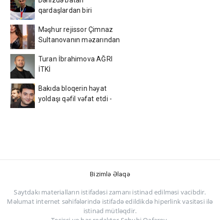
qardaşlardan biri
Azərbaycan çempionu
Məşhur rejissor Çimnaz
imiş
Sultanovanın məzarından
video paylaşdı
Turan İbrahimova AĞRI
İTKİ
Bakıda bloqerin həyat
yoldaşı qəfil vəfat etdi -
Foto
Bizimlə Əlaqə
Saytdakı materialların istifadəsi zamanı istinad edilməsi vacibdir.
Məlumat internet səhifələrində istifadə edildikdə hiperlink vasitəsi ilə
istinad mütləqdir.
Təsisçi və baş redaktor Səbuhi Qafarov.