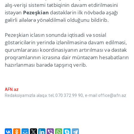
alış-verişi sistemi tətbiqinin davam etdirilməsini
istəyən
Pezeşkian
dəstəklərin ilk növbədə aşağı
gəlirli ailələrə yönəldilməli olduğunu bildirib.
Pezeşkian iclasın sonunda iqtisadi və sosial
göstəricilərin yerində izlənilməsinə davam edilməsi,
qurumlararası koordinasiyanın artırılması və dəstək
proqramlarının icrasına dair müntəzəm hesabatların
hazırlanması barədə tapşırıq verib.
AFN.az
Redaksiyamızla əlaqə: tel; 070 372 99 90, e-mail office@afn.az