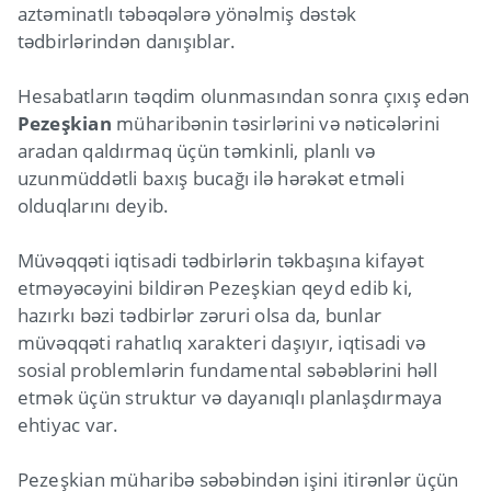
aztəminatlı təbəqələrə yönəlmiş dəstək
tədbirlərindən danışıblar.
Hesabatların təqdim olunmasından sonra çıxış edən
Pezeşkian
müharibənin təsirlərini və nəticələrini
aradan qaldırmaq üçün təmkinli, planlı və
uzunmüddətli baxış bucağı ilə hərəkət etməli
olduqlarını deyib.
Müvəqqəti iqtisadi tədbirlərin təkbaşına kifayət
etməyəcəyini bildirən Pezeşkian qeyd edib ki,
hazırkı bəzi tədbirlər zəruri olsa da, bunlar
müvəqqəti rahatlıq xarakteri daşıyır, iqtisadi və
sosial problemlərin fundamental səbəblərini həll
etmək üçün struktur və dayanıqlı planlaşdırmaya
ehtiyac var.
Pezeşkian müharibə səbəbindən işini itirənlər üçün