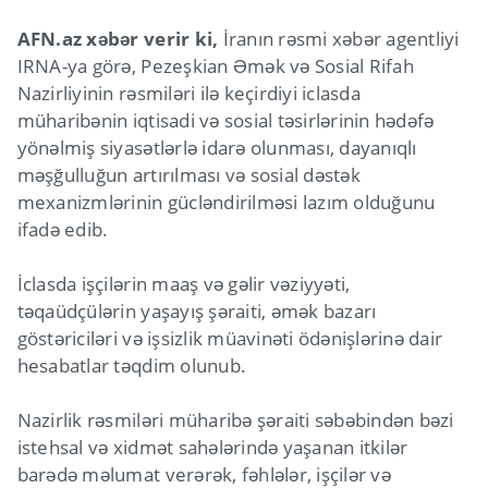
AFN.az xəbər verir ki,
İranın rəsmi xəbər agentliyi
IRNA-ya görə, Pezeşkian Əmək və Sosial Rifah
Nazirliyinin rəsmiləri ilə keçirdiyi iclasda
müharibənin iqtisadi və sosial təsirlərinin hədəfə
yönəlmiş siyasətlərlə idarə olunması, dayanıqlı
məşğulluğun artırılması və sosial dəstək
mexanizmlərinin gücləndirilməsi lazım olduğunu
ifadə edib.
İclasda işçilərin maaş və gəlir vəziyyəti,
təqaüdçülərin yaşayış şəraiti, əmək bazarı
göstəriciləri və işsizlik müavinəti ödənişlərinə dair
hesabatlar təqdim olunub.
Nazirlik rəsmiləri müharibə şəraiti səbəbindən bəzi
istehsal və xidmət sahələrində yaşanan itkilər
barədə məlumat verərək, fəhlələr, işçilər və