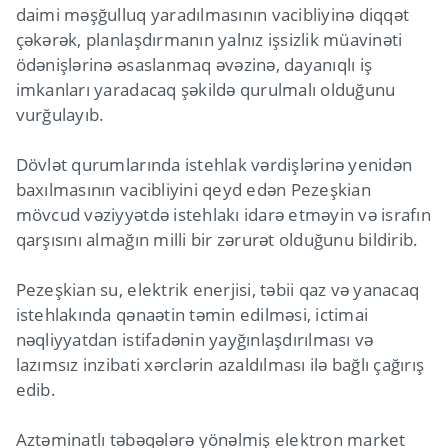
daimi məşğulluq yaradılmasının vacibliyinə diqqət
çəkərək, planlaşdırmanın yalnız işsizlik müavinəti
ödənişlərinə əsaslanmaq əvəzinə, dayanıqlı iş
imkanları yaradacaq şəkildə qurulmalı olduğunu
vurğulayıb.
Dövlət qurumlarında istehlak vərdişlərinə yenidən
baxılmasının vacibliyini qeyd edən Pezeşkian
mövcud vəziyyətdə istehlakı idarə etməyin və israfın
qarşısını almağın milli bir zərurət olduğunu bildirib.
Pezeşkian su, elektrik enerjisi, təbii qaz və yanacaq
istehlakında qənaətin təmin edilməsi, ictimai
nəqliyyatdan istifadənin yayğınlaşdırılması və
lazımsız inzibati xərclərin azaldılması ilə bağlı çağırış
edib.
Aztəminatlı təbəqələrə yönəlmiş elektron market