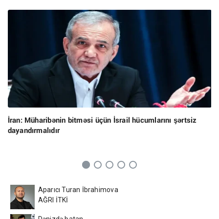
İran: Müharibənin bitməsi üçün İsrail hücumlarını şərtsiz
dayandırmalıdır
Aparıcı Turan İbrahimova
AĞRI İTKİ
Dənizdə batan