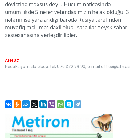
dövlətinə məxsus deyil. Hücum nəticəsində
ümumilikdə 5 nəfər vətəndaşımızın həlak olduğu, 3
nəfərin isə yaralandığı barədə Rusiya tərəfindən
müvafiq məlumat daxil olub. Yaralılar Yeysk şəhər
xəstəxanasına yerləşdiriliblər.
AFN.az
Redaksiyamızla əlaqə: tel; 070 372 99 90, e-mail office@afn.az