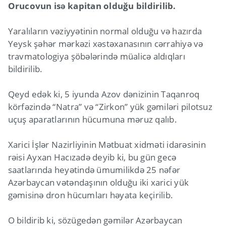
Orucovun isə kapitan olduğu bildirilib.
Yaralıların vəziyyətinin normal olduğu və hazırda
Yeysk şəhər mərkəzi xəstəxanasının cərrahiyə və
travmatologiya şöbələrində müalicə aldıqları
bildirilib.
Qeyd edək ki, 5 iyunda Azov dənizinin Taqanroq
körfəzində “Natra” və “Zirkon” yük gəmiləri pilotsuz
uçuş aparatlarının hücumuna məruz qalıb.
Xarici İşlər Nazirliyinin Mətbuat xidməti idarəsinin
rəisi Ayxan Hacızadə deyib ki, bu gün gecə
saatlarında heyətində ümumilikdə 25 nəfər
Azərbaycan vətəndaşının olduğu iki xarici yük
gəmisinə dron hücumları həyata keçirilib.
O bildirib ki, sözügedən gəmilər Azərbaycan