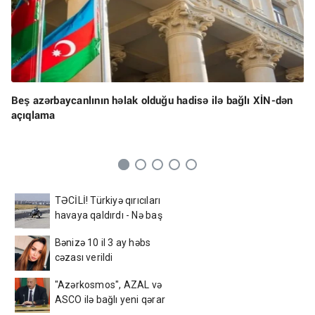
Beş azərbaycanlının həlak olduğu hadisə ilə bağlı XİN-dən
açıqlama
TƏCİLİ! Türkiyə qırıcıları
havaya qaldırdı - Nə baş
verir?
Bənizə 10 il 3 ay həbs
cəzası verildi
"Azərkosmos", AZAL və
ASCO ilə bağlı yeni qərar