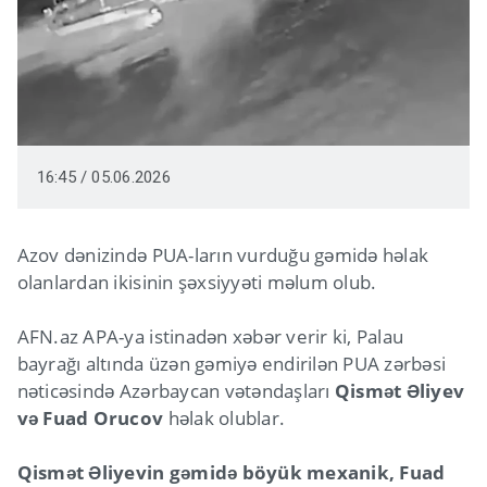
16:45 / 05.06.2026
Azov dənizində PUA-ların vurduğu gəmidə həlak
olanlardan ikisinin şəxsiyyəti məlum olub.
AFN.az APA-ya istinadən xəbər verir ki, Palau
bayrağı altında üzən gəmiyə endirilən PUA zərbəsi
nəticəsində Azərbaycan vətəndaşları
Qismət Əliyev
və Fuad Orucov
həlak olublar.
Qismət Əliyevin gəmidə böyük mexanik, Fuad