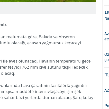
AB
Na
nıb.
Az
ilən məlumata görə, Bakıda və Abşeron
et
ludlu olacağı, əsasən yağmursuz keçəcəyi
Öz
gö
i ilə əvəz olunacaq. Havanın temperaturu gecə
osfer təzyiqi 762 mm civə sütunu təşkil edəcək.
 olacaq.
“T
nlarında hava şəraitinin fasilələrlə yağıntılı
AZ
tının qısa müddətə intensivləşəcəyi, şimşək
 və səhər bəzi yerlərdə duman olacaq. Şərq küləyi
Pr