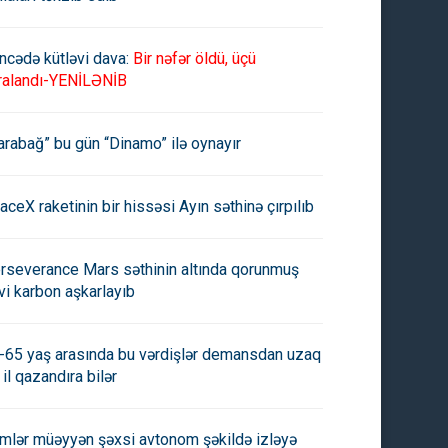
ncədə kütləvi dava:
Bir nəfər öldü, üçü
ralandı-YENİLƏNİB
arabağ” bu gün “Dinamo” ilə oynayır
aceX raketinin bir hissəsi Ayın səthinə çırpılıb
rseverance Mars səthinin altında qorunmuş
vi karbon aşkarlayıb
-65 yaş arasında bu vərdişlər demansdan uzaq
 il qazandıra bilər
imlər müəyyən şəxsi avtonom şəkildə izləyə