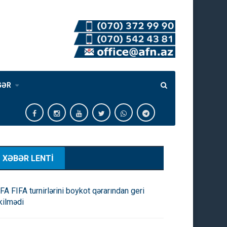
GƏR
XƏBƏR LENTİ
FA FIFA turnirlərini boykot qərarından geri
kilmədi