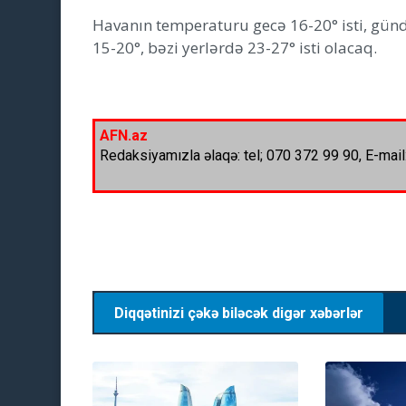
Havanın temperaturu gecə 16-20° isti, gündü
15-20°, bəzi yerlərdə 23-27° isti olacaq.
AFN.az
Redaksiyamızla əlaqə: tel; 070 372 99 90, E-mail
Diqqətinizi çəkə biləcək digər xəbərlər