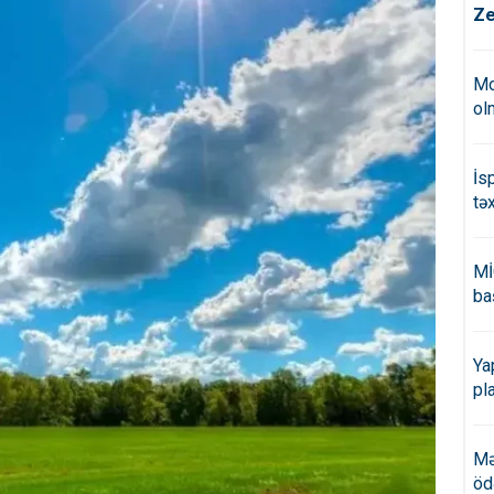
Ze
Mo
ol
İs
tə
Mİ
ba
Ya
pl
Mə
öd