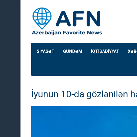
SİYASƏT
GÜNDƏM
İQTİSADİYYAT
XƏB
İyunun 10-da gözlənilən ha