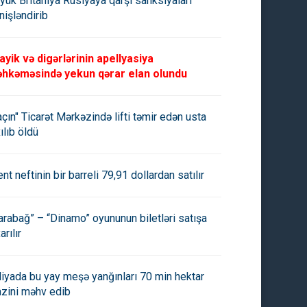
yük Britaniya Rusiyaya qarşı sanksiyaları
nişləndirib
ayik və digərlərinin apellyasiya
hkəməsində yekun qərar elan olundu
açın" Ticarət Mərkəzində lifti təmir edən usta
ılıb öldü
ent neftinin bir barreli 79,91 dollardan satılır
arabağ” – “Dinamo” oyununun biletləri satışa
arılır
aliyada bu yay meşə yanğınları 70 min hektar
azini məhv edib