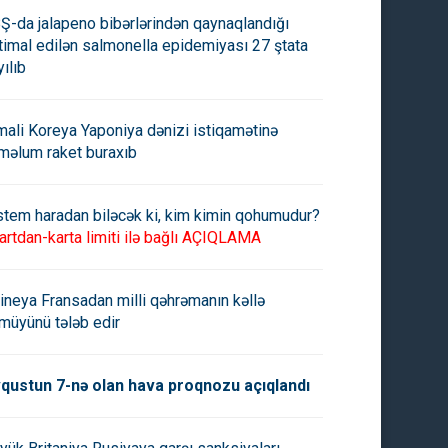
Ş-da jalapeno bibərlərindən qaynaqlandığı
timal edilən salmonella epidemiyası 27 ştata
yılıb
ah Bakıda 27 dərəcə isti
Martın 23-nə gözlənən hava
acaq
şəraiti açıqlanıb
mali Koreya Yaponiya dənizi istiqamətinə
məlum raket buraxıb
stem haradan biləcək ki, kim kimin qohumudur?
artdan-karta limiti ilə bağlı AÇIQLAMA
ineya Fransadan milli qəhrəmanın kəllə
müyünü tələb edir
qustun 7-nə olan hava proqnozu açıqlandı