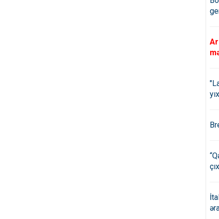
Bö
ge
Ar
mə
"L
yıx
Br
“Q
çıx
İt
ər