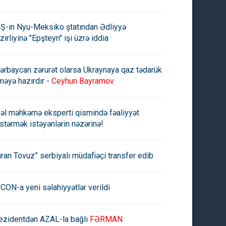
Ş-ın Nyu-Meksiko ştatından Ədliyyə
zirliyinə "Epşteyn" işi üzrə iddia
ərbaycan zərurət olarsa Ukraynaya qaz tədarük
məyə hazırdır -
Ceyhun Bayramov
əl məhkəmə eksperti qismində fəaliyyət
stərmək istəyənlərin nəzərinə!
uran Tovuz” serbiyalı müdafiəçi transfer edib
CON-a yeni səlahiyyətlər verildi
ezidentdən AZAL-la bağlı
FƏRMAN