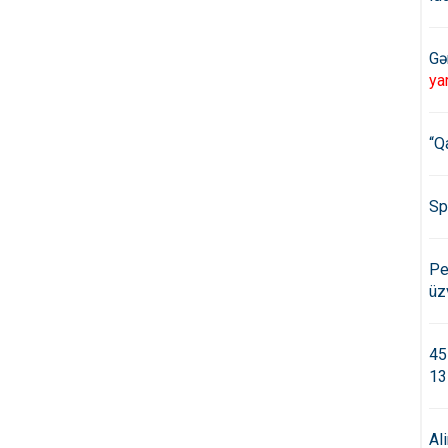
Gə
ya
“Q
Sp
Pe
üz
45
13
Al