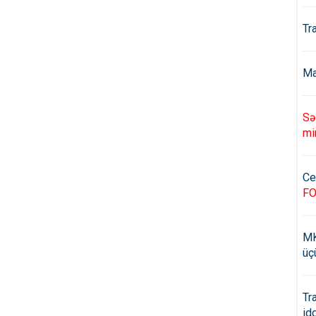
Tr
Ma
Sə
mi
Ce
F
MK
üç
Tr
id