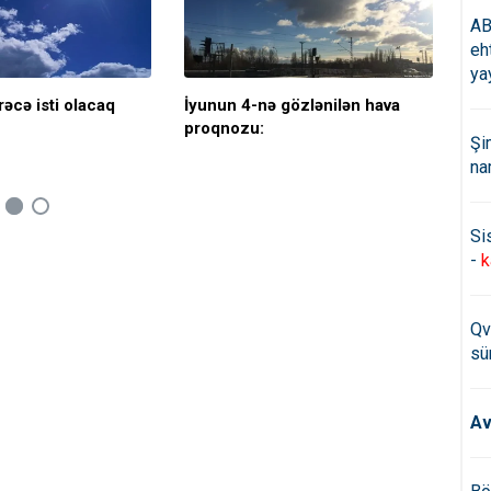
AB
eh
ya
əcə isti olacaq
İyunun 4-nə gözlənilən hava
Sab
proqnozu:
ol
Şi
na
Si
-
k
Qv
sü
Av