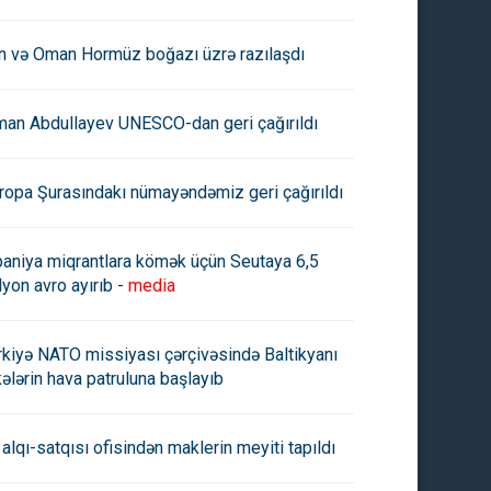
an və Oman Hormüz boğazı üzrə razılaşdı
man Abdullayev UNESCO-dan geri çağırıldı
ropa Şurasındakı nümayəndəmiz geri çağırıldı
paniya miqrantlara kömək üçün Seutaya 6,5
lyon avro ayırıb -
media
rkiyə NATO missiyası çərçivəsində Baltikyanı
kələrin hava patruluna başlayıb
 alqı-satqısı ofisindən maklerin meyiti tapıldı