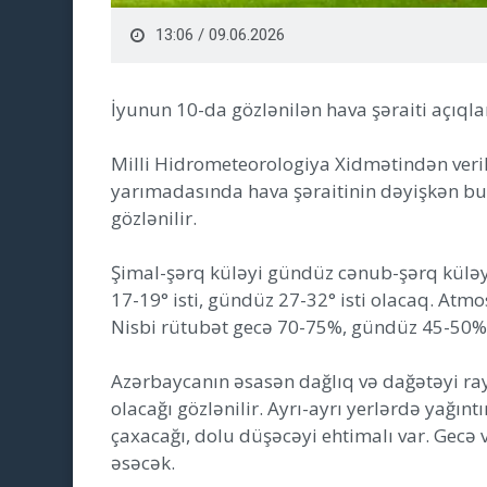
13:06 / 09.06.2026
İyunun 10-da gözlənilən hava şəraiti açıqla
Milli Hidrometeorologiya Xidmətindən ver
yarımadasında hava şəraitinin dəyişkən bu
gözlənilir.
Şimal-şərq küləyi gündüz cənub-şərq küləy
17-19° isti, gündüz 27-32° isti olacaq. Atm
Nisbi rütubət gecə 70-75%, gündüz 45-50%
Azərbaycanın əsasən dağlıq və dağətəyi rayo
olacağı gözlənilir. Ayrı-ayrı yerlərdə yağın
çaxacağı, dolu düşəcəyi ehtimalı var. Gecə
əsəcək.