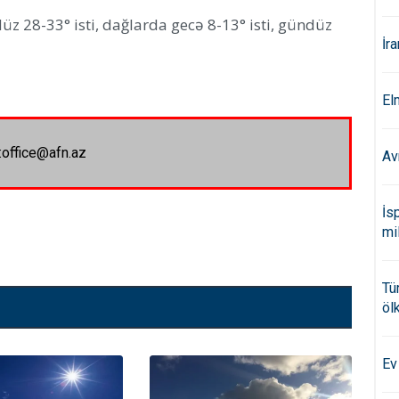
z 28-33° isti, dağlarda gecə 8-13° isti, gündüz
İr
El
:office@afn.az
Av
İs
mi
Tü
öl
Ev