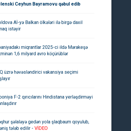
lenski Ceyhun Bayramovu qəbul edib
ldova Aİ-yə Balkan ölkələri ilə birgə daxil
maq istəyir
paniyadakı miqrantlar 2025-ci ildə Mərakeşə
xminən 1,6 milyard avro köçürüblər
Q üzrə həvəsləndirici vakansiya seçimi
şlayır
poniya F-2 qırıcılarını Hindistana yerləşdirməyi
anlaşdırır
şhur şəlaləyə gedən yola şlaqbaum qoyulub,
əniş tələb edilir -
VİDEO