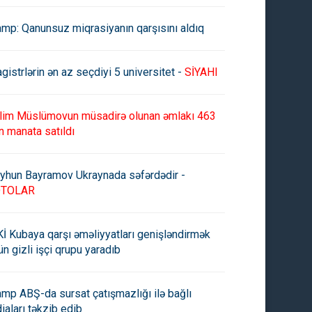
amp: Qanunsuz miqrasiyanın qarşısını aldıq
gistrlərin ən az seçdiyi 5 universitet -
SİYAHI
lim Müslümovun müsadirə olunan əmlakı 463
n manata satıldı
yhun Bayramov Ukraynada səfərdədir -
OTOLAR
İ Kubaya qarşı əməliyyatları genişləndirmək
ün gizli işçi qrupu yaradıb
amp ABŞ-da sursat çatışmazlığı ilə bağlı
diaları təkzib edib