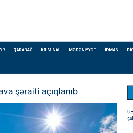
ƏR
QARABAĞ
KRİMİNAL
MƏDƏNİYYƏT
İDMAN
Dİ
va şəraiti açıqlanıb
UE
çə