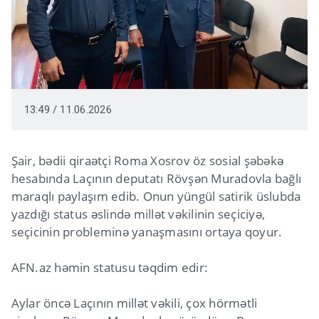
13:49 / 11.06.2026
Şair, bədii qiraətçi Roma Xosrov öz sosial şəbəkə
hesabında Laçının deputatı Rövşən Muradovla bağlı
maraqlı paylaşım edib. Onun yüngül satirik üslubda
yazdığı status əslində millət vəkilinin seçiciyə,
seçicinin probleminə yanaşmasını ortaya qoyur.
AFN.az həmin statusu təqdim edir:
Aylar öncə Laçının millət vəkili, çox hörmətli