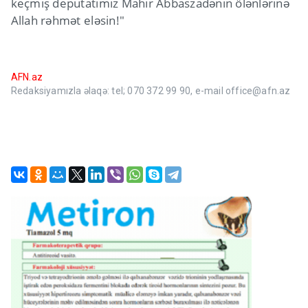
keçmiş deputatımız Mahir Abbaszadənin ölənlərinə
Allah rəhmət eləsin!"
AFN.az
Redaksiyamızla əlaqə: tel; 070 372 99 90, e-mail office@afn.az