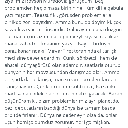
ziyalımız Rövşən Muradovla görüşdüm. Beş
problemdən heç olmasa birinin həlli ümidi ilə qəbula
yazılmışdım. Təəssüf ki, görüşdən problemlərlə
birlikdə geri qayıtdım. Amma bunu da deyim ki, çox
savadlı və səmimi insandır. Gələcəyimi daha düzgün
qurmaq üçün lazım olacaq bir xeyli siyasi incəlikləri
mənə izah etdi. İmkanım yaxşı olsaydı, bu kişini
dəniz kənarındakı “Mirvari” restoranında elitar içki
məclisinə dəvət edərdim. Çünki söhbətcil, həm də
əhatəli dünyagörüşü olan adamdır, saatlarla oturub
dünyanın hər mövzusundan danışmaq olar. Amma
bir şərtlə ki, o danışa, mən susam, problemlərdən
danışmayam. Çünki problem söhbəti açılsa sanki
məclisə qəfil elektrik borcunun qəbzi gələcək. Bəzən
düşünürəm ki, bizim problemlərimiz ayrı planetdə,
bəzi deputatların baxdığı dünya isə tamam başqa
orbitdə fırlanır. Dünya nə qədər əyri olsa da, onlar
üçün həmişə dümdüz görünür. Yeri gəlmişkən,