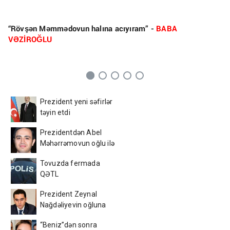
“Rövşən Məmmədovun halına acıyıram” -
BABA
VƏZİROĞLU
Prezident yeni səfirlər
təyin etdi
Prezidentdən Abel
Məhərrəmovun oğlu ilə
bağlı SƏRƏNCAM
Tovuzda fermada
QƏTL
Prezident Zeynal
Nağdəliyevin oğluna
VƏZİFƏ VERDİ
“Beniz”dən sonra