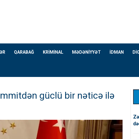
ƏR
QARABAĞ
KRİMİNAL
MƏDƏNİYYƏT
İDMAN
Dİ
mitdən güclü bir nəticə ilə
Zə
də