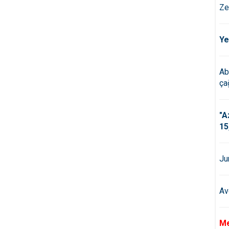
Ze
Ye
Ab
çağ
"A
15
Ju
Av
Me