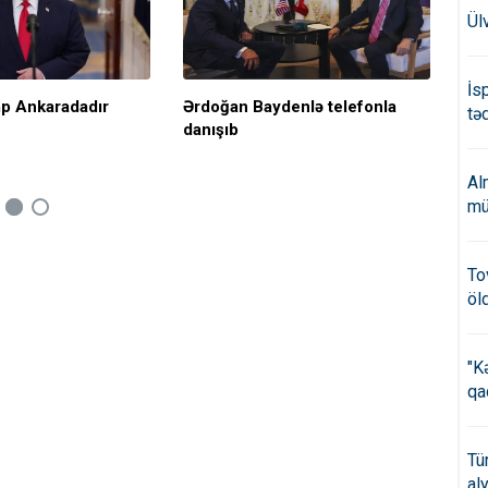
Ül
İs
p Ankaradadır
Ərdoğan Baydenlə telefonla
Ərd
təd
danışıb
Al
mü
To
öl
"K
qa
Tü
al