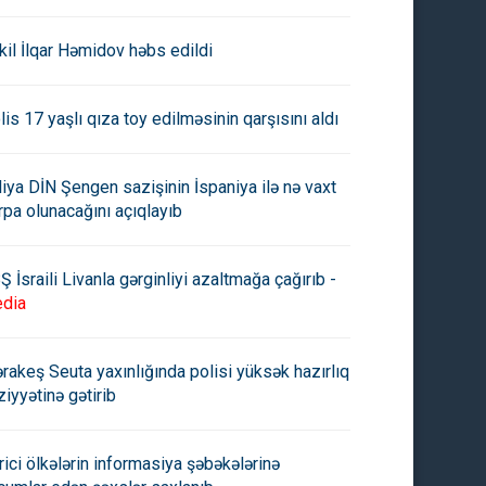
kil İlqar Həmidov həbs edildi
lis 17 yaşlı qıza toy edilməsinin qarşısını aldı
aliya DİN Şengen sazişinin İspaniya ilə nə vaxt
rpa olunacağını açıqlayıb
Ş İsraili Livanla gərginliyi azaltmağa çağırıb -
dia
rakeş Seuta yaxınlığında polisi yüksək hazırlıq
ziyyətinə gətirib
rici ölkələrin informasiya şəbəkələrinə