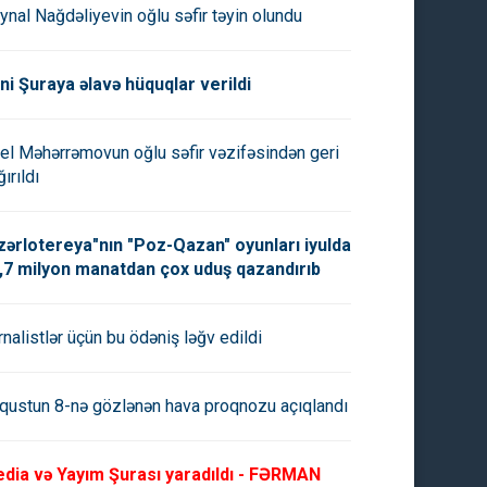
ynal Nağdəliyevin oğlu səfir təyin olundu
ni Şuraya əlavə hüquqlar verildi
el Məhərrəmovun oğlu səfir vəzifəsindən geri
ırıldı
zərlotereya"nın "Poz-Qazan" oyunları iyulda
,7 milyon manatdan çox uduş qazandırıb
rnalistlər üçün bu ödəniş ləğv edildi
qustun 8-nə gözlənən hava proqnozu açıqlandı
dia və Yayım Şurası yaradıldı - FƏRMAN