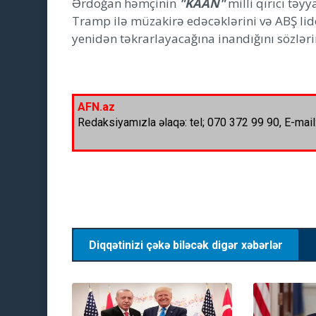
Ərdoğan həmçinin
"KAAN"
milli qırıcı tə
Tramp ilə müzakirə edəcəklərini və ABŞ lid
yenidən təkrarlayacağına inandığını sözləri
AFN.az
Redaksiyamızla əlaqə: tel; 070 372 99 90, E-mail
Diqqətinizi çəkə biləcək digər xəbərlər