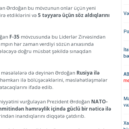
unan Ərdoğan bu mövzunun onlar üçün yeni
Və
rə etdiklərini və
5 təyyarə üçün söz aldıqlarını
Po
oğan
F-35
mövzusunda bu Liderlər Zirvəsindən
Trampın hər zaman verdiyi sözün arxasında
İt
gələcəyə doğru müsbət şəkildə sınaqdan
bə
l məsələlərə də deyinən Ərdoğan
Rusiya ilə
AB
həmkarı ilə bölüşəcəklərini, məsləhətləşmələr
me
tacaqlarını ifadə edib.
Mə
miyyətini vurğulayan Prezident Ərdoğan
NATO-
və
mitindən həmrəylik içində güclü bir nəticə ilə
indən inandıqlarını diqqətə çatdırıb.
Xa