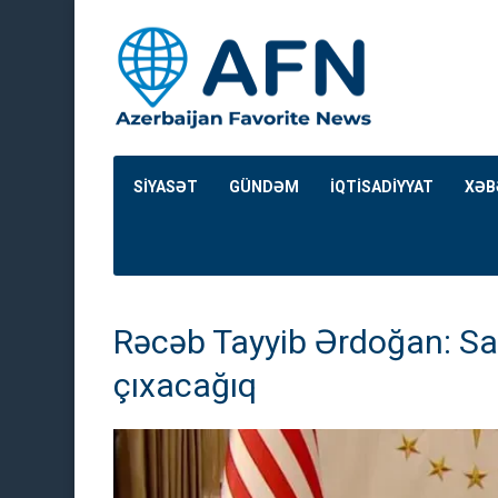
SİYASƏT
GÜNDƏM
İQTİSADİYYAT
XƏB
Rəcəb Tayyib Ərdoğan: Sam
çıxacağıq