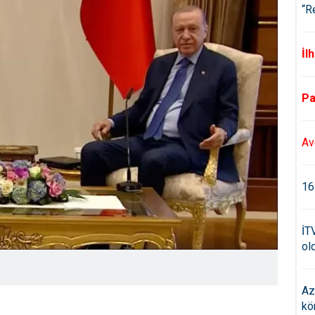
“R
İl
Pa
Av
16
İT
old
Az
kö