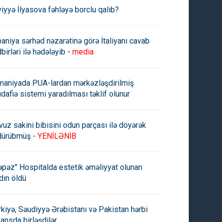
viyyə İlyasova fəhləyə borclu qalıb?
paniya sərhəd nəzarətinə görə İtaliyanı cavab
oğan Rutteni qəbul edib
Trampın Ankara proqramı
birləri ilə hədələyib -
media
məlum olub
maniyada PUA-lardan mərkəzləşdirilmiş
dafiə sistemi yaradılması təklif olunur
vuz sakini bibisini odun parçası ilə döyərək
dürübmüş -
YENİLƏNİB
əpəz" Hospitalda estetik əməliyyat olunan
dın öldü
rkiyə, Səudiyyə Ərəbistanı və Pakistan hərbi
yansda birləşdilər