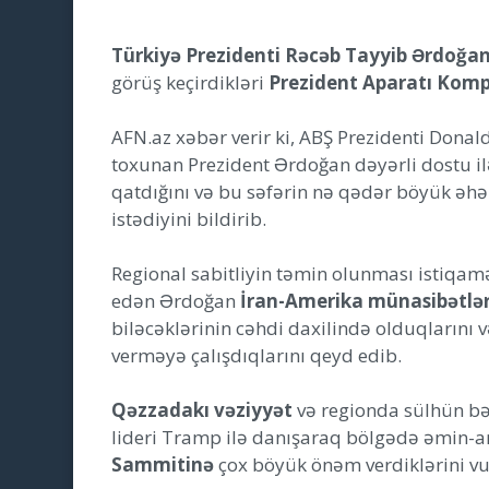
Türkiyə Prezidenti Rəcəb Tayyib Ərdoğa
görüş keçirdikləri
Prezident Aparatı Komp
AFN.az xəbər verir ki, ABŞ Prezidenti Dona
toxunan Prezident Ərdoğan dəyərli dostu ilə
qatdığını və bu səfərin nə qədər böyük əhə
istədiyini bildirib.
Regional sabitliyin təmin olunması istiqam
edən Ərdoğan
İran-Amerika münasibətlər
biləcəklərinin cəhdi daxilində olduqlarını 
verməyə çalışdıqlarını qeyd edib.
Qəzzadakı vəziyyət
və regionda sülhün bə
lideri Tramp ilə danışaraq bölgədə əmin-
Sammitinə
çox böyük önəm verdiklərini vu