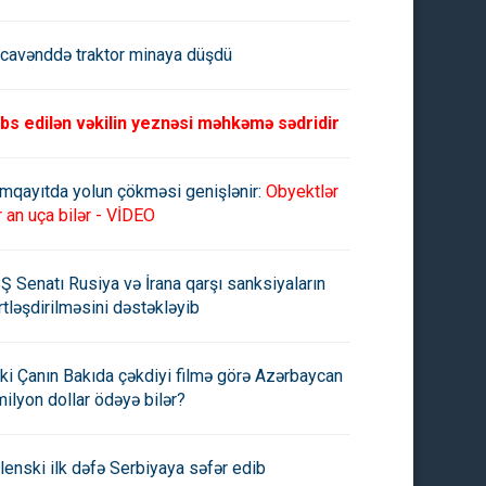
cavənddə traktor minaya düşdü
bs edilən vəkilin yeznəsi məhkəmə sədridir
mqayıtda yolun çökməsi genişlənir:
Obyektlər
r an uça bilər - VİDEO
Ş Senatı Rusiya və İrana qarşı sanksiyaların
rtləşdirilməsini dəstəkləyib
ki Çanın Bakıda çəkdiyi filmə görə Azərbaycan
milyon dollar ödəyə bilər?
lenski ilk dəfə Serbiyaya səfər edib