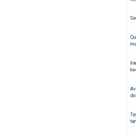
Se
Qu
mə
İr
ke
Av
do
Ta
ta