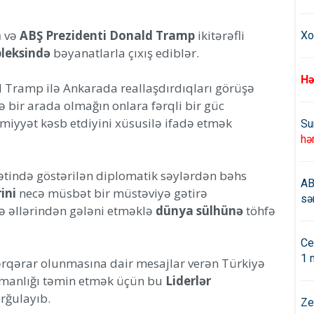
n
və
ABŞ Prezidenti Donald Tramp
ikitərəfli
Xo
leksində
bəyanatlarla çıxış ediblər.
Hə
ld Tramp ilə Ankarada reallaşdırdıqları görüşə
 bir arada olmağın onlara fərqli bir güc
miyyət kəsb etdiyini xüsusilə ifadə etmək
Su
hə
ətində göstərilən diplomatik səylərdən bəhs
AB
ini
necə müsbət bir müstəviyə gətirə
sə
və əllərindən gələni etməklə
dünya sülhünə
töhfə
Ce
1 
rqərar olunmasına dair mesajlar verən Türkiyə
amanlığı təmin etmək üçün bu
Liderlər
rğulayıb.
Ze