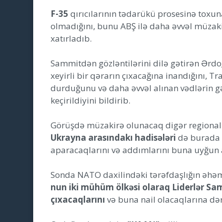
F-35
qırıcılarının tədarükü prosesinə tox
olmadığını, bunu ABŞ ilə daha əvvəl müzaki
xatırladıb.
Sammitdən gözləntilərini dilə gətirən Ərd
xeyirli bir qərarın çıxacağına inandığını, 
durduğunu və daha əvvəl alınan vədlərin 
keçirildiyini bildirib.
Görüşdə müzakirə olunacaq digər regiona
Ukrayna arasındakı hadisələri
də burada 
aparacaqlarını və addımlarını buna uyğun a
Sonda NATO daxilindəki tərəfdaşlığın əhə
nun iki mühüm ölkəsi olaraq Liderlər Sam
çıxacaqlarını
və buna nail olacaqlarına dər