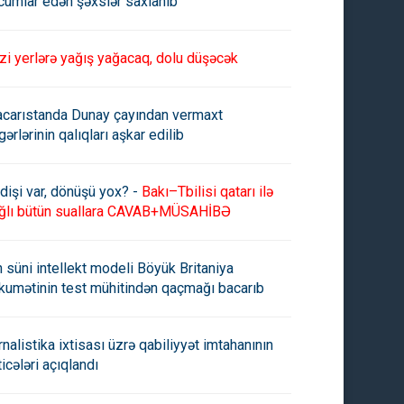
cumlar edən şəxslər saxlanıb
zi yerlərə yağış yağacaq, dolu düşəcək
carıstanda Dunay çayından vermaxt
gərlərinin qalıqları aşkar edilib
dişi var, dönüşü yox? -
Bakı–Tbilisi qatarı ilə
ğlı bütün suallara CAVAB+MÜSAHİBƏ
n süni intellekt modeli Böyük Britaniya
kumətinin test mühitindən qaçmağı bacarıb
rnalistika ixtisası üzrə qabiliyyət imtahanının
ticələri açıqlandı