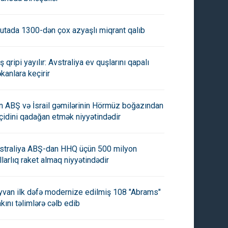
utada 1300-dən çox azyaşlı miqrant qalıb
ş qripi yayılır: Avstraliya ev quşlarını qapalı
kanlara keçirir
an ABŞ və İsrail gəmilərinin Hörmüz boğazından
çidini qadağan etmək niyyətindədir
straliya ABŞ-dan HHQ üçün 500 milyon
llarlıq raket almaq niyyətindədir
yvan ilk dəfə modernize edilmiş 108 "Abrams"
nkını təlimlərə cəlb edib