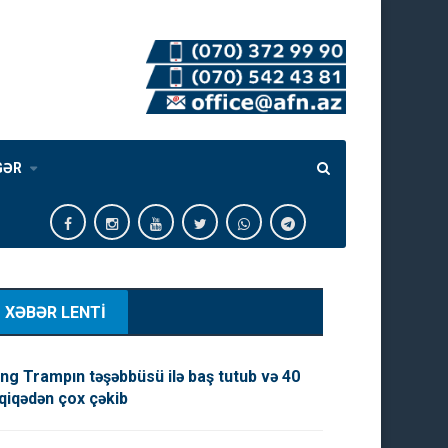
GƏR
XƏBƏR LENTİ
ng Trampın təşəbbüsü ilə baş tutub və 40
qiqədən çox çəkib