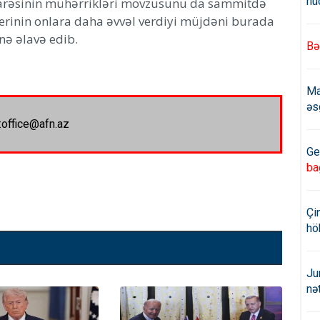
hü
yyarəsinin mühərrikləri mövzusunu da sammitdə
erinin onlara daha əvvəl verdiyi müjdəni burada
nə əlavə edib.
Bə
Ma
əs
:office@afn.az
Ge
ba
Çi
hö
Ju
nə