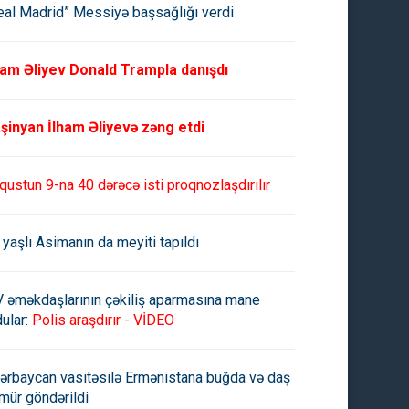
eal Madrid” Messiyə başsağlığı verdi
ham Əliyev Donald Trampla danışdı
şinyan İlham Əliyevə zəng etdi
qustun 9-na 40 dərəcə isti proqnozlaşdırılır
 yaşlı Asimanın da meyiti tapıldı
V əməkdaşlarının çəkiliş aparmasına mane
ular:
Polis araşdırır - VİDEO
ərbaycan vasitəsilə Ermənistana buğda və daş
mür göndərildi