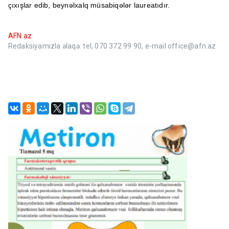
çıxışlar edib, beynəlxalq müsabiqələr laureatıdır.
AFN.az
Redaksiyamızla əlaqə: tel; 070 372 99 90, e-mail office@afn.az