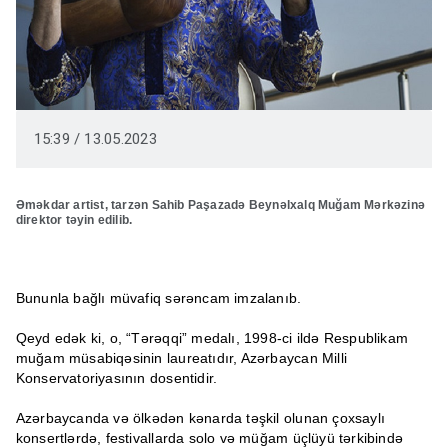
15:39 / 13.05.2023
Əməkdar artist, tarzən Sahib Paşazadə Beynəlxalq Muğam Mərkəzinə
direktor təyin edilib.
Bununla bağlı müvafiq sərəncam imzalanıb.
Qeyd edək ki, o, “Tərəqqi” medalı, 1998-ci ildə Respublikam
muğam müsabiqəsinin laureatıdır, Azərbaycan Milli
Konservatoriyasının dosentidir.
Azərbaycanda və ölkədən kənarda təşkil olunan çoxsaylı
konsertlərdə, festivallarda solo və müğam üçlüyü tərkibində