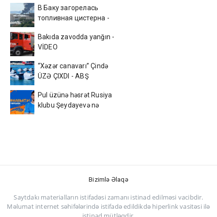
В Баку загорелась
топливная цистерна -
ВИДЕО
Bakıda zavodda yanğın -
VİDEO
“Xəzər canavarı” Çində
ÜZƏ ÇIXDI - ABŞ
kəşfiyyatı ŞOKDA
Pul üzünə həsrət Rusiya
klubu Şeydayevə nə
verəcək?
Bizimlə Əlaqə
Saytdakı materialların istifadəsi zamanı istinad edilməsi vacibdir.
Məlumat internet səhifələrində istifadə edildikdə hiperlink vasitəsi ilə
istinad mütləqdir.