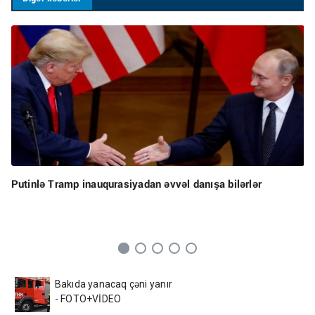
Putinlə Tramp inauqurasiyadan əvvəl danışa bilərlər
Bakıda yanacaq çəni yanır
- FOTO+VİDEO