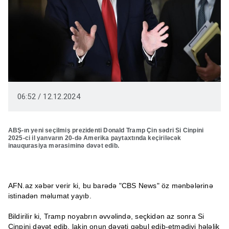
06:52 / 12.12.2024
ABŞ-ın yeni seçilmiş prezidenti Donald Tramp Çin sədri Si Cinpini
2025-ci il yanvarın 20-də Amerika paytaxtında keçiriləcək
inauqurasiya mərasiminə dəvət edib.
AFN.az xəbər verir ki, bu barədə "CBS News" öz mənbələrinə
istinadən məlumat yayıb.
Bildirilir ki, Tramp noyabrın əvvəlində, seçkidən az sonra Si
Cinpini dəvət edib, lakin onun dəvəti qəbul edib-etmədiyi hələlik