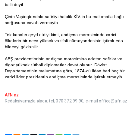
bəlli deyil.
Çinin Vaşinqtondakı səfirliyi hələlik KİV-in bu məlumatla bağlı
sorğusuna cavab verməyib.
Telekanalın qeyd etdiyi kimi, andiçmə mərasimində xarici
ölkələrin bir neçə yüksək vəzifəli nümayəndəsinin iştirak edə
biləcəyi gözlənilir.
ABŞ prezidentlərinin andiçmə mərasiminə adətən səfirlər və
digər yüksək rütbəli diplomatlar dəvət olunur. Dövlət
Departamentinin məlumatına görə, 1874-cü ildən bəri heç bir
xarici lider prezidentin andiçmə mərasimində iştirak etməyib.
AFN.az
Redaksiyamızla əlaqə: tel; 070 372 99 90, e-mail office@afn.az