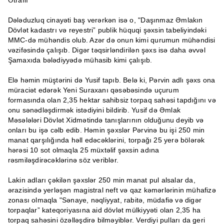
Dələduzluq cinayəti baş verərkən isə o, "Daşınmaz Əmlakın
Dövlət kadastrı və reyestri” publik hüquqi şəxsin tabeliyindəki
MMC-də mühəndis olub. Azər də onun kimi qurumun mühəndisi
vəzifəsində çalışıb. Digər təqsirləndirilən şəxs isə daha əvvəl
Şamaxıda bələdiyyədə mühasib kimi çalışıb.
Elə həmin müştərini də Yusif tapıb. Belə ki, Pərvin adlı şəxs ona
müraciət edərək Yeni Suraxanı qəsəbəsində uçurum
formasında olan 2,35 hektar sahibsiz torpaq sahəsi tapdığını və
onu sənədləşdirmək istədiyini bildirib. Yusif də Əmlak
Məsələləri Dövlət Xidmətində tanışlarının olduğunu deyib və
onları bu işə cəlb edib. Həmin şəxslər Pərvinə bu işi 250 min
manat qarşılığında həll edəcəklərini, torpağı 25 yerə bölərək
hərəsi 10 sot olmaqla 25 müxtəlif şəxsin adına
rəsmiləşdirəcəklərinə söz veriblər.
Lakin adları çəkilən şəxslər 250 min manat pul alsalar da,
ərazisində yerləşən magistral neft və qaz kəmərlərinin mühafizə
zonası olmaqla "Sənaye, nəqliyyat, rabitə, müdafiə və digər
torpaqlar” kateqoriyasına aid dövlət mülkiyyəti olan 2,35 ha
torpaq sahəsini özəlləşdirə bilməyiblər. Verdiyi pulları da geri