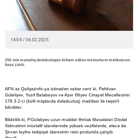
14:04 / 06.02.2025
250 min manatlıq dələduzluqda ittiham edilən məmurların məhkəməsi
başa çatıb.
AFN.az Qafqazinfo-ya istinadən xəbər verir ki, Pəhlivan
Güləliyev, Yusif Balabəyov və Azər Əliyev Cinayət Məcəlləsinin
178.3.2-ci (külli miqdarda dələduzluq) maddəsi ilə təqsirli
biliniblər.
Bildirilib ki, P.Güləliyev uzun müddət Əmlak Məsələləri Dövlət
Xidmətinin müxtəlif idarələrində yüksək vəzifələrdə, eləcə də
Şirvan layihə tədqiqat idarəsinin rəisi postunda çalışıb.
Ətraflı