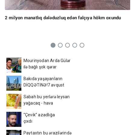
2 milyon manatlıq dələduzluq edən falçıya hökm oxundu
Mourinyodan Arda Gülər
ilə bağlı şok qərar
Bakıda yaşayanların
DİQQƏTİNƏ!7 avqust
2026-cı il saat 00:00-dan
Sabah bu yerlərə leysan
etibarən...
yağacaq - hava
PROQNOZU
“Çevik” azadlığa
çıxdı
Paytaxtın bu ərazilərində