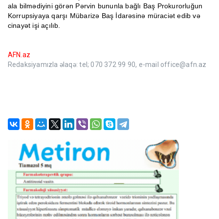
ala bilmədiyini görən Pərvin bununla bağlı Baş Prokurorluğun
Korrupsiyaya qarşı Mübarizə Baş İdarəsinə müraciət edib və
cinayət işi açılıb.
AFN.az
Redaksiyamızla əlaqə: tel; 070 372 99 90, e-mail office@afn.az