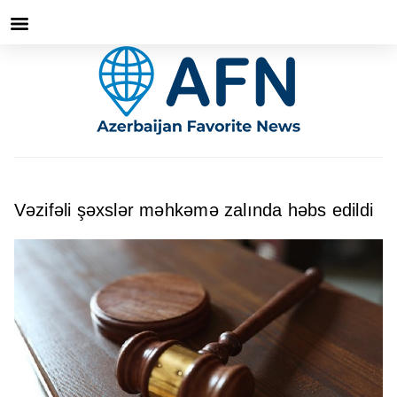
Vəzifəli şəxslər məhkəmə zalında həbs edildi