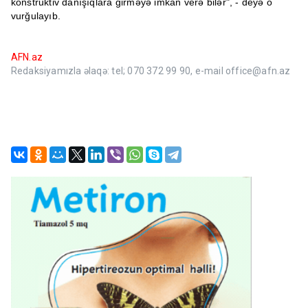
konstruktiv danışıqlara girməyə imkan verə bilər", - deyə o
vurğulayıb.
AFN.az
Redaksiyamızla əlaqə: tel; 070 372 99 90, e-mail office@afn.az