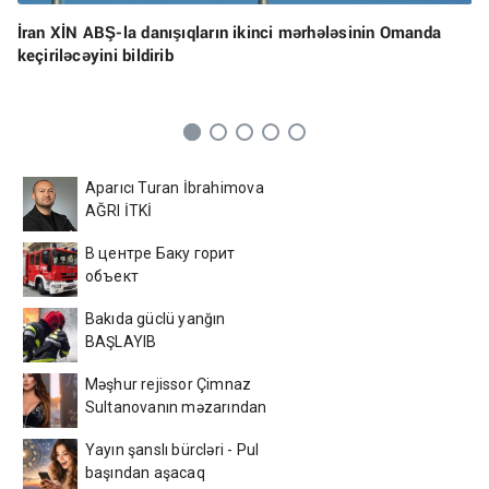
İran XİN ABŞ-la danışıqların ikinci mərhələsinin Omanda
keçiriləcəyini bildirib
Aparıcı Turan İbrahimova
AĞRI İTKİ
В центре Баку горит
объект
Bakıda güclü yanğın
BAŞLAYIB
Məşhur rejissor Çimnaz
Sultanovanın məzarından
video paylaşdı
Yayın şanslı bürcləri - Pul
başından aşacaq