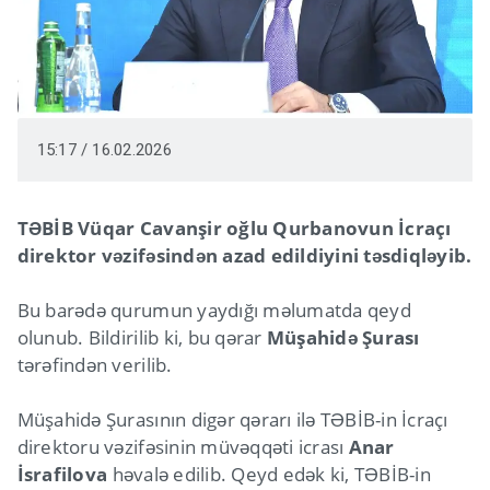
15:17 / 16.02.2026
TƏBİB Vüqar Cavanşir oğlu Qurbanovun İcraçı
direktor vəzifəsindən azad edildiyini təsdiqləyib.
Bu barədə qurumun yaydığı məlumatda qeyd
olunub. Bildirilib ki, bu qərar
Müşahidə Şurası
tərəfindən verilib.
Müşahidə Şurasının digər qərarı ilə TƏBİB-in İcraçı
direktoru vəzifəsinin müvəqqəti icrası
Anar
İsrafilova
həvalə edilib. Qeyd edək ki, TƏBİB-in