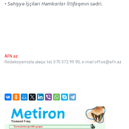
•
Səhiyyə İşçiləri Həmkarlar İttifaqının
sədri.
AFN.az
Redaksiyamızla əlaqə: tel; 070 372 99 90, e-mail office@afn.az