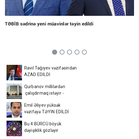
TƏBİB sədrinə yeni müavinlər təyin edildi
Ravil Tağıyev vəzifəsindən
AZAD EDİLDİ
Qurbanov millilərdən
çalışdırmaq istəyir -
AFFA-ya sənəd verdi
Emil Əliyev yüksək
vəzifəyə TƏYİN EDİLDİ
Bu 4 BÜRCÜ böyük
dəyişiklik gözləyir