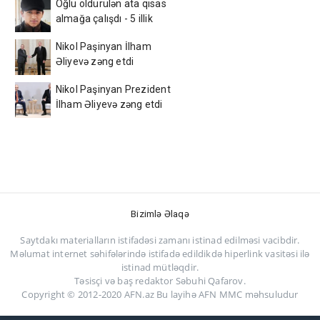
Oğlu öldürülən ata qisas
almağa çalışdı - 5 illik
həbs edildi
Nikol Paşinyan İlham
Əliyevə zəng etdi
Nikol Paşinyan Prezident
İlham Əliyevə zəng etdi
Bizimlə Əlaqə
Saytdakı materialların istifadəsi zamanı istinad edilməsi vacibdir.
Məlumat internet səhifələrində istifadə edildikdə hiperlink vasitəsi ilə
istinad mütləqdir.
Təsisçi və baş redaktor Səbuhi Qafarov.
Copyright © 2012-2020 AFN.az Bu layihə AFN MMC məhsuludur