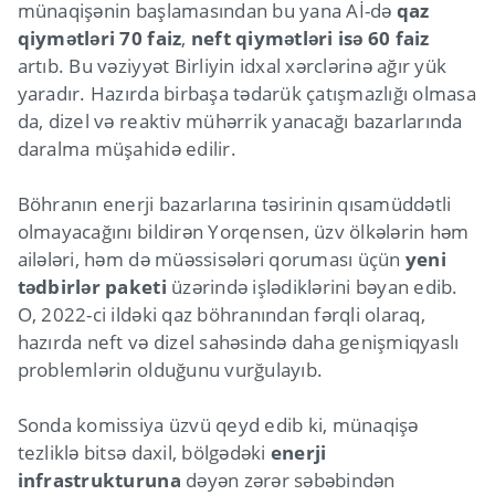
münaqişənin başlamasından bu yana Aİ-də
qaz
qiymətləri 70 faiz
,
neft qiymətləri isə 60 faiz
artıb. Bu vəziyyət Birliyin idxal xərclərinə ağır yük
yaradır. Hazırda birbaşa tədarük çatışmazlığı olmasa
da, dizel və reaktiv mühərrik yanacağı bazarlarında
daralma müşahidə edilir.
Böhranın enerji bazarlarına təsirinin qısamüddətli
olmayacağını bildirən Yorqensen, üzv ölkələrin həm
ailələri, həm də müəssisələri qoruması üçün
yeni
tədbirlər paketi
üzərində işlədiklərini bəyan edib.
O, 2022-ci ildəki qaz böhranından fərqli olaraq,
hazırda neft və dizel sahəsində daha genişmiqyaslı
problemlərin olduğunu vurğulayıb.
Sonda komissiya üzvü qeyd edib ki, münaqişə
tezliklə bitsə daxil, bölgədəki
enerji
infrastrukturuna
dəyən zərər səbəbindən