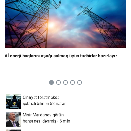
Aİ enerji haqlarını aşağı salmaq üçün tədbirlər hazırlayır
Cinayət törətməkdə
şübhəli bilinən 52 nəfər
saxlanıldı
Misir Mərdanov görün
hansı nəsildənmiş - 6 min
illik sirr...