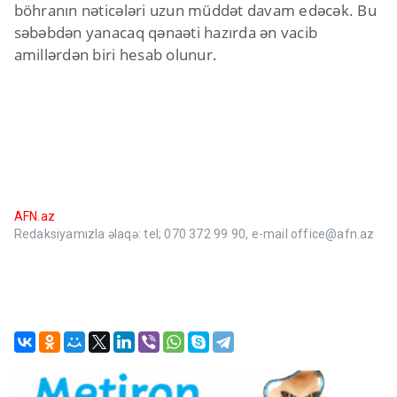
böhranın nəticələri uzun müddət davam edəcək. Bu
səbəbdən yanacaq qənaəti hazırda ən vacib
amillərdən biri hesab olunur.
AFN.az
Redaksiyamızla əlaqə: tel; 070 372 99 90, e-mail office@afn.az