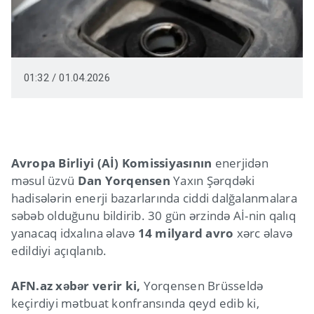
01:32 / 01.04.2026
Avropa Birliyi (Aİ) Komissiyasının
enerjidən
məsul üzvü
Dan Yorqensen
Yaxın Şərqdəki
hadisələrin enerji bazarlarında ciddi dalğalanmalara
səbəb olduğunu bildirib. 30 gün ərzində Aİ-nin qalıq
yanacaq idxalına əlavə
14 milyard avro
xərc əlavə
edildiyi açıqlanıb.
AFN.az xəbər verir ki,
Yorqensen Brüsseldə
keçirdiyi mətbuat konfransında qeyd edib ki,