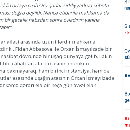
Şi
ddia ortaya çıxıb? Bu qədər ziddiyyətli və sübuta
na
nması doğru deyildi. Nəticə etibarilə məhkəmə də
n bir gecəlik həbsdən sonra övladının yanına
Si
apır”.
-
k
lar ailəsi arasında uzun illərdir məhkəmə
ir ki, Fidan Abbasova ilə Orxan İsmayılzadə bir
Qv
asibət dövründə bir uşaq dünyaya gəlib. Lakin
sü
i tibbi cəhətdən ata olmasının mümkün
Buna baxmayaraq, həm birinci instansiya, həm də
Av
tlar əsasında uşağın atasının Orxan İsmayılzadə
əhkəmə qərarı elə bir neçə gün əvvəl elan
Bö
ge
Ar
mə