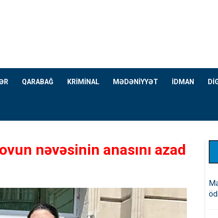
ƏR
QARABAĞ
KRİMİNAL
MƏDƏNİYYƏT
İDMAN
Dİ
ovun nəvəsinin anasını azad
Mə
öd