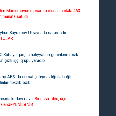
lim Müslümovun müsadirə olunan əmlakı 463
ayıl İsmayılovun oğlunun
Mikayıl İsmayılovun oğlu
n manata satıldı
anla bağlı 100 minlik tələbi
övladına ad-soyadını və alimen
d edildi -
verəcək - MƏHKƏMƏ QƏRARI
yhun Bayramov Ukraynada səfərdədir -
OTOLAR
İ Kubaya qarşı əməliyyatları genişləndirmək
ün gizli işçi qrupu yaradıb
amp ABŞ-da sursat çatışmazlığı ilə bağlı
diaları təkzib edib
ncədə kütləvi dava:
Bir nəfər öldü, üçü
ralandı-YENİLƏNİB