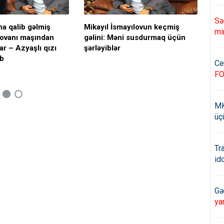
Sə
na qalib gəlmiş
Mikayıl İsmayılovun keçmiş
Mik
mi
ovanı maşından
gəlini: Məni susdurmaq üçün
Fid
ar – Azyaşlı qızı
şərləyiblər
rəd
ib
Ce
F
MK
üç
Tr
id
Gə
ya