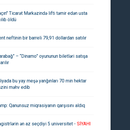
açın" Ticarət Mərkəzində lifti təmir edən usta
ılıb öldü
ent neftinin bir barreli 79,91 dollardan satılır
arabağ” – “Dinamo” oyununun biletləri satışa
arılır
aliyada bu yay meşə yanğınları 70 min hektar
azini məhv edib
amp: Qanunsuz miqrasiyanın qarşısını aldıq
gistrlərin ən az seçdiyi 5 universitet -
SİYAHI