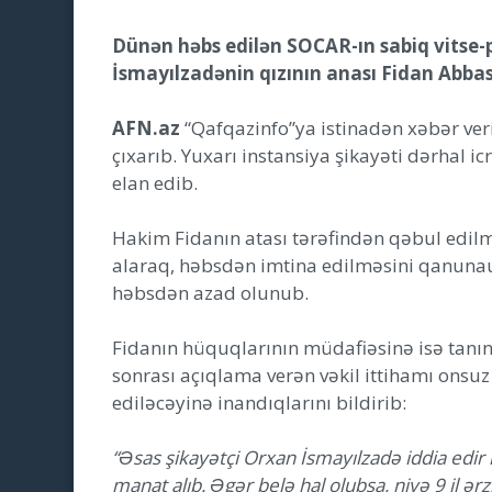
Dünən həbs edilən SOCAR-ın sabiq vitse-
İsmayılzadənin qızının anası Fidan Abbas
AFN.az
“Qafqazinfo”ya istinadən xəbər ver
çıxarıb. Yuxarı instansiya şikayəti dərhal 
elan edib.
Hakim Fidanın atası tərəfindən qəbul edilm
alaraq, həbsdən imtina edilməsini qanuna
həbsdən azad olunub.
Fidanın hüquqlarının müdafiəsinə isə tan
sonrası açıqlama verən vəkil ittihamı onsuz
ediləcəyinə inandıqlarını bildirib:
“Əsas şikayətçi Orxan İsmayılzadə iddia edir 
manat alıb. Əgər belə hal olubsa, niyə 9 il 