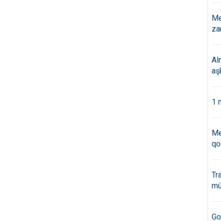
Me
za
Al
aş
1 
Me
qo
Tr
mü
Go