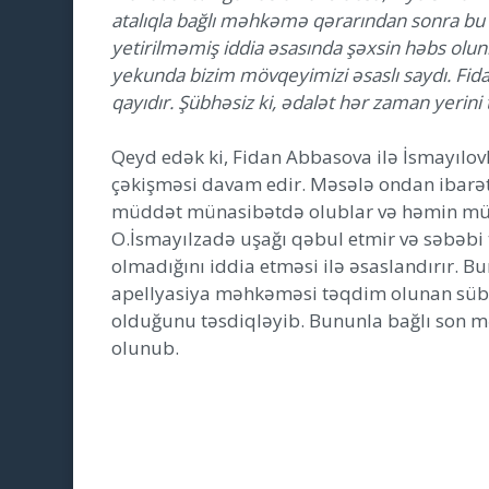
atalıqla bağlı məhkəmə qərarından sonra bu i
yetirilməmiş iddia əsasında şəxsin həbs olu
yekunda bizim mövqeyimizi əsaslı saydı. Fida
qayıdır. Şübhəsiz ki, ədalət hər zaman yerini t
Qeyd edək ki, Fidan Abbasova ilə İsmayılov
çəkişməsi davam edir. Məsələ ondan ibarətd
müddət münasibətdə olublar və həmin mün
O.İsmayılzadə uşağı qəbul etmir və səbəb
olmadığını iddia etməsi ilə əsaslandırır. 
apellyasiya məhkəməsi təqdim olunan sübu
olduğunu təsdiqləyib. Bununla bağlı son m
olunub.