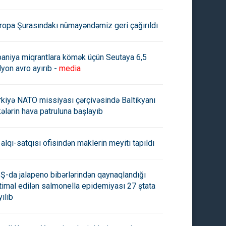
ropa Şurasındakı nümayəndəmiz geri çağırıldı
paniya miqrantlara kömək üçün Seutaya 6,5
lyon avro ayırıb -
media
rkiyə NATO missiyası çərçivəsində Baltikyanı
kələrin hava patruluna başlayıb
 alqı-satqısı ofisindən maklerin meyiti tapıldı
Ş-da jalapeno bibərlərindən qaynaqlandığı
timal edilən salmonella epidemiyası 27 ştata
yılıb