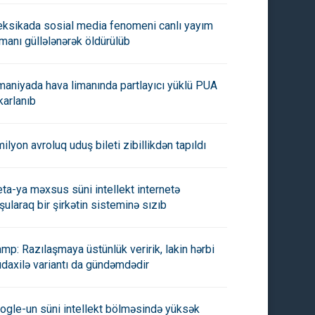
ksikada sosial media fenomeni canlı yayım
manı güllələnərək öldürülüb
maniyada hava limanında partlayıcı yüklü PUA
karlanıb
milyon avroluq uduş bileti zibillikdən tapıldı
ta-ya məxsus süni intellekt internetə
şularaq bir şirkətin sisteminə sızıb
amp: Razılaşmaya üstünlük veririk, lakin hərbi
daxilə variantı da gündəmdədir
ogle-un süni intellekt bölməsində yüksək