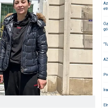
Az
et
Öz
gö
“T
AZ
Pr
İr
El