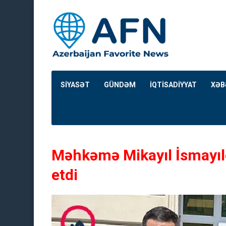
SİYASƏT
GÜNDƏM
İQTİSADİYYAT
XƏB
Məhkəmə Mikayıl İsmayıl
etdi