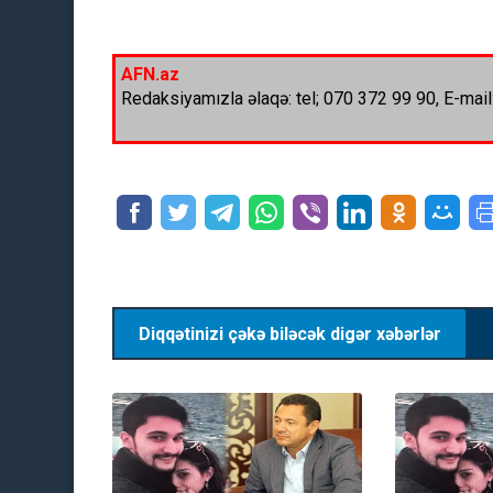
AFN.az
Redaksiyamızla əlaqə: tel; 070 372 99 90, E-mail
Diqqətinizi çəkə biləcək digər xəbərlər