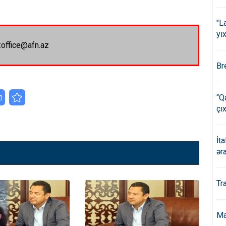
"L
yıx
:office@afn.az
Br
“Q
çıx
İt
ər
Tr
Ma