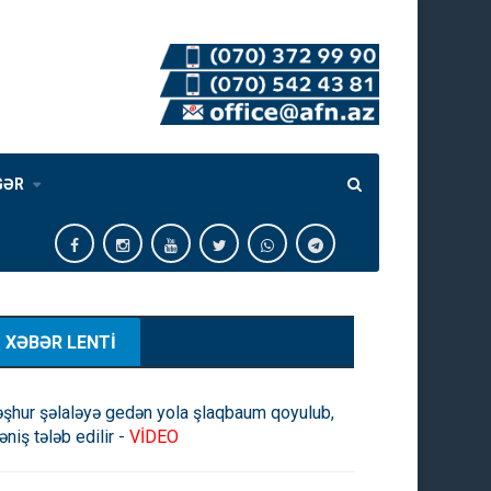
GƏR
XƏBƏR LENTİ
şhur şəlaləyə gedən yola şlaqbaum qoyulub,
əniş tələb edilir -
VİDEO