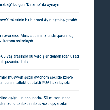
arabağ” bu gün “Dinamo” ilə oynayır
aceX raketinin bir hissəsi Ayın səthinə çırpılıb
rseverance Mars səthinin altında qorunmuş
vi karbon aşkarlayıb
-65 yaş arasında bu vərdişlər demansdan uzaq
 il qazandıra bilər
imlər müəyyən şəxsi avtonom şəkildə izləyə
lən süni intellekt dəstəkli PUA hazırlayıblar
 Nino gələn ilin sonunadək 50 milyon insanı
skin aclıq təhlükəsi ilə üz-üzə qoya bilər