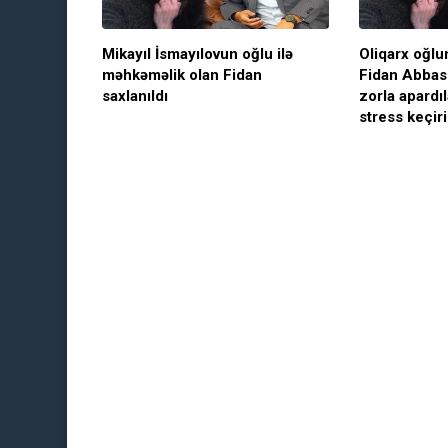
Mikayıl İsmayılovun oğlu ilə
Oliqarx oğlu
məhkəməlik olan Fidan
Fidan Abbas
saxlanıldı
zorla apardıl
stress keçir