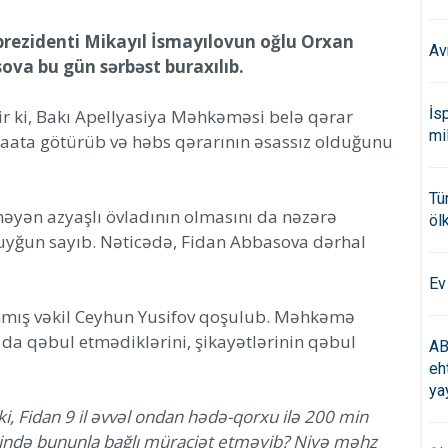
prezidenti Mikayıl İsmayılovun oğlu Orxan
Av
ova bu gün sərbəst buraxılıb.
İs
ir ki, Bakı Apellyasiya Məhkəməsi belə qərar
mi
icraata götürüb və həbs qərarının əsassız olduğunu
Tü
əyən azyaşlı övladının olmasını da nəzərə
öl
uyğun sayıb. Nəticədə, Fidan Abbasova dərhal
Ev
ınmış vəkil Ceyhun Yusifov qoşulub. Məhkəmə
 da qəbul etmədiklərini, şikayətlərinin qəbul
AB
eh
ya
ki, Fidan 9 il əvvəl ondan hədə-qorxu ilə 200 min
ərzində bununla bağlı müraciət etməyib? Niyə məhz