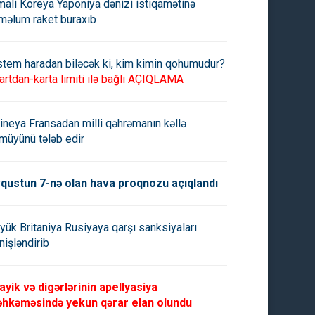
mali Koreya Yaponiya dənizi istiqamətinə
məlum raket buraxıb
stem haradan biləcək ki, kim kimin qohumudur?
artdan-karta limiti ilə bağlı AÇIQLAMA
ineya Fransadan milli qəhrəmanın kəllə
müyünü tələb edir
qustun 7-nə olan hava proqnozu açıqlandı
yük Britaniya Rusiyaya qarşı sanksiyaları
nişləndirib
ayik və digərlərinin apellyasiya
hkəməsində yekun qərar elan olundu