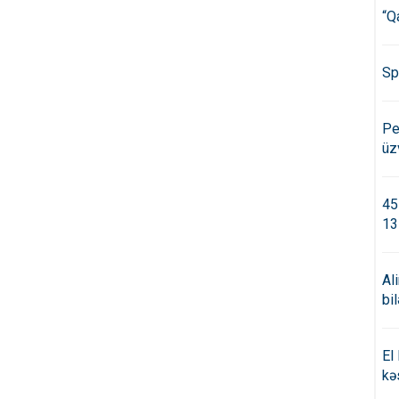
“Q
Sp
Pe
üz
45
13
Al
bi
El
kə