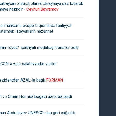
ərbaycan zərurət olarsa Ukraynaya qaz tədarük
məyə hazırdır -
Ceyhun Bayramov
əl məhkəmə eksperti qismində fəaliyyət
stərmək istəyənlərin nəzərinə!
uran Tovuz” serbiyalı müdafiəçi transfer edib
CON-a yeni səlahiyyətlər verildi
ezidentdən AZAL-la bağlı
FƏRMAN
an və Oman Hormüz boğazı üzrə razılaşdı
man Abdullayev UNESCO-dan geri çağırıldı