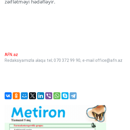
zəiflətməyi hədəfləyir.
AFN.az
Redaksiyamızla əlaqə: tel; 070 372 99 90, e-mail office@afn.az