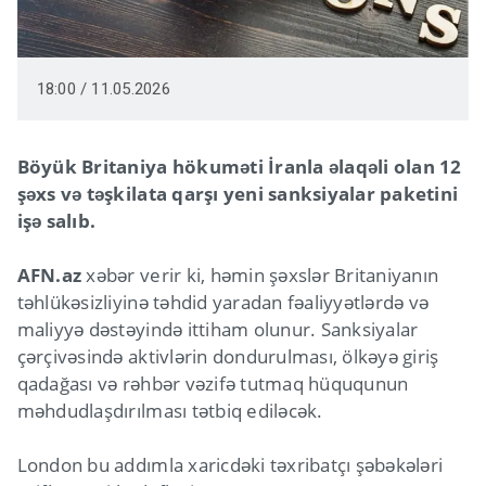
18:00 / 11.05.2026
Böyük Britaniya hökuməti İranla əlaqəli olan 12
şəxs və təşkilata qarşı yeni sanksiyalar paketini
işə salıb.
AFN.az
xəbər verir ki, həmin şəxslər Britaniyanın
təhlükəsizliyinə təhdid yaradan fəaliyyətlərdə və
maliyyə dəstəyində ittiham olunur. Sanksiyalar
çərçivəsində aktivlərin dondurulması, ölkəyə giriş
qadağası və rəhbər vəzifə tutmaq hüququnun
məhdudlaşdırılması tətbiq ediləcək.
London bu addımla xaricdəki təxribatçı şəbəkələri