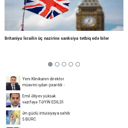
Britaniya İsrailin üç nazirinə sanksiya tətbiq edə bilər
Yeni Klinikanın direktor
müavini işdən çıxarıldı -
FOTO
Emil Əliyev yüksək
vəzifəyə TƏYİN EDİLDİ
Ən güclü intuisiyaya sahib
5 BÜRC