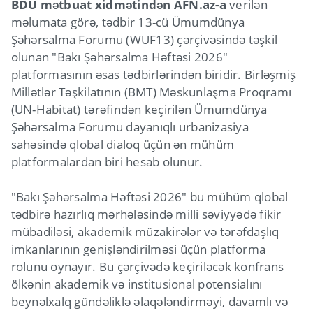
BDU mətbuat xidmətindən AFN.az-a
verilən
məlumata görə, tədbir 13-cü Ümumdünya
Şəhərsalma Forumu (WUF13) çərçivəsində təşkil
olunan "Bakı Şəhərsalma Həftəsi 2026"
platformasının əsas tədbirlərindən biridir. Birləşmiş
Millətlər Təşkilatının (BMT) Məskunlaşma Proqramı
(UN-Habitat) tərəfindən keçirilən Ümumdünya
Şəhərsalma Forumu dayanıqlı urbanizasiya
sahəsində qlobal dialoq üçün ən mühüm
platformalardan biri hesab olunur.
"Bakı Şəhərsalma Həftəsi 2026" bu mühüm qlobal
tədbirə hazırlıq mərhələsində milli səviyyədə fikir
mübadiləsi, akademik müzakirələr və tərəfdaşlıq
imkanlarının genişləndirilməsi üçün platforma
rolunu oynayır. Bu çərçivədə keçiriləcək konfrans
ölkənin akademik və institusional potensialını
beynəlxalq gündəliklə əlaqələndirməyi, davamlı və