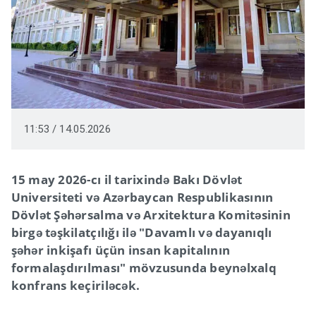
11:53 / 14.05.2026
15 may 2026-cı il tarixində Bakı Dövlət
Universiteti və Azərbaycan Respublikasının
Dövlət Şəhərsalma və Arxitektura Komitəsinin
birgə təşkilatçılığı ilə "Davamlı və dayanıqlı
şəhər inkişafı üçün insan kapitalının
formalaşdırılması" mövzusunda beynəlxalq
konfrans keçiriləcək.