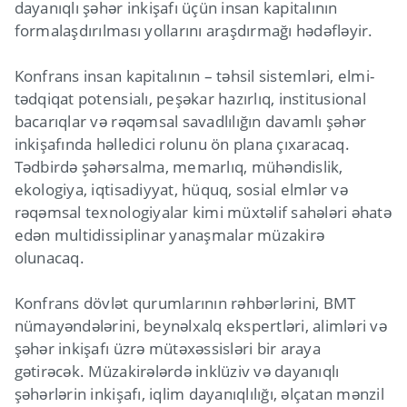
dayanıqlı şəhər inkişafı üçün insan kapitalının
formalaşdırılması yollarını araşdırmağı hədəfləyir.
Konfrans insan kapitalının – təhsil sistemləri, elmi-
tədqiqat potensialı, peşəkar hazırlıq, institusional
bacarıqlar və rəqəmsal savadlılığın davamlı şəhər
inkişafında həlledici rolunu ön plana çıxaracaq.
Tədbirdə şəhərsalma, memarlıq, mühəndislik,
ekologiya, iqtisadiyyat, hüquq, sosial elmlər və
rəqəmsal texnologiyalar kimi müxtəlif sahələri əhatə
edən multidissiplinar yanaşmalar müzakirə
olunacaq.
Konfrans dövlət qurumlarının rəhbərlərini, BMT
nümayəndələrini, beynəlxalq ekspertləri, alimləri və
şəhər inkişafı üzrə mütəxəssisləri bir araya
gətirəcək. Müzakirələrdə inklüziv və dayanıqlı
şəhərlərin inkişafı, iqlim dayanıqlılığı, əlçatan mənzil