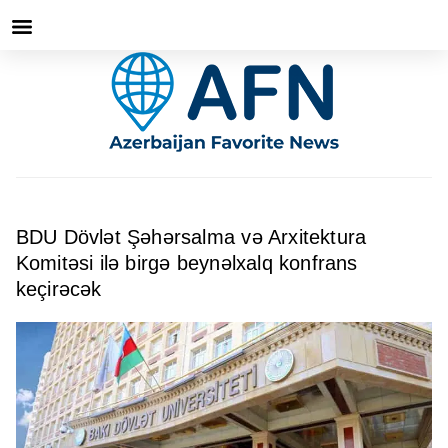
BDU Dövlət Şəhərsalma və Arxitektura
Komitəsi ilə birgə beynəlxalq konfrans
keçirəcək