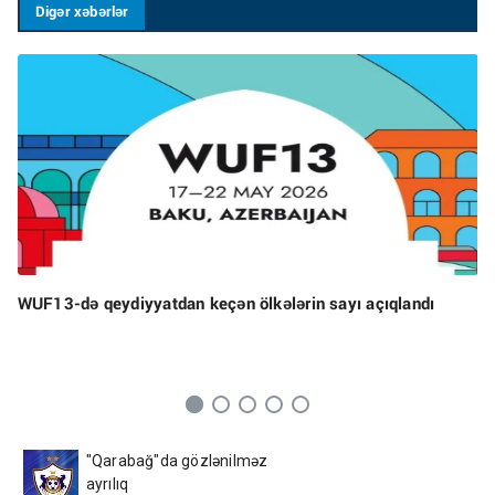
Digər xəbərlər
WUF13-də qeydiyyatdan keçən ölkələrin sayı açıqlandı
"Qarabağ"da gözlənilməz
ayrılıq