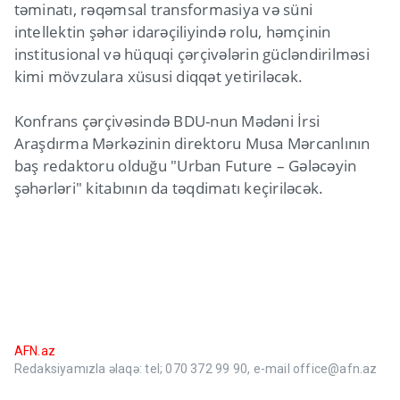
təminatı, rəqəmsal transformasiya və süni
intellektin şəhər idarəçiliyində rolu, həmçinin
institusional və hüquqi çərçivələrin gücləndirilməsi
kimi mövzulara xüsusi diqqət yetiriləcək.
Konfrans çərçivəsində BDU-nun Mədəni İrsi
Araşdırma Mərkəzinin direktoru Musa Mərcanlının
baş redaktoru olduğu "Urban Future – Gələcəyin
şəhərləri" kitabının da təqdimatı keçiriləcək.
AFN.az
Redaksiyamızla əlaqə: tel; 070 372 99 90, e-mail office@afn.az