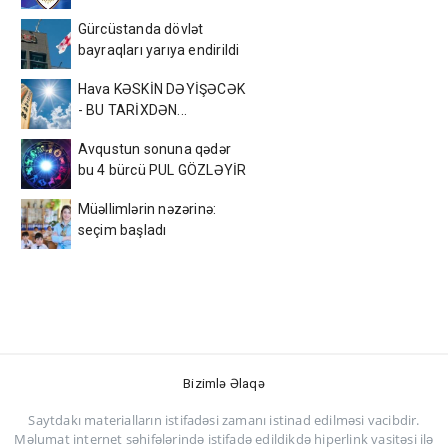
Gürcüstanda dövlət
bayraqları yarıya endirildi
Hava KƏSKİN DƏYİŞƏCƏK
- BU TARİXDƏN...
Avqustun sonuna qədər
bu 4 bürcü PUL GÖZLƏYİR
Müəllimlərin nəzərinə:
seçim başladı
Bizimlə Əlaqə
Saytdakı materialların istifadəsi zamanı istinad edilməsi vacibdir.
Məlumat internet səhifələrində istifadə edildikdə hiperlink vasitəsi ilə