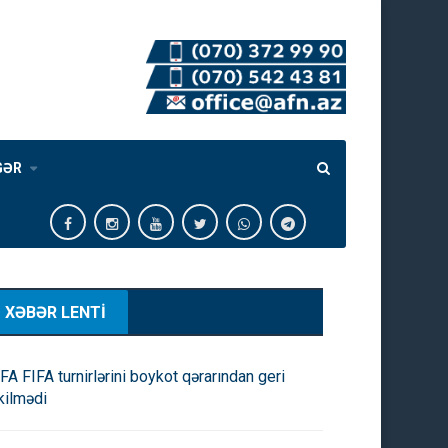
GƏR
XƏBƏR LENTİ
FA FIFA turnirlərini boykot qərarından geri
kilmədi