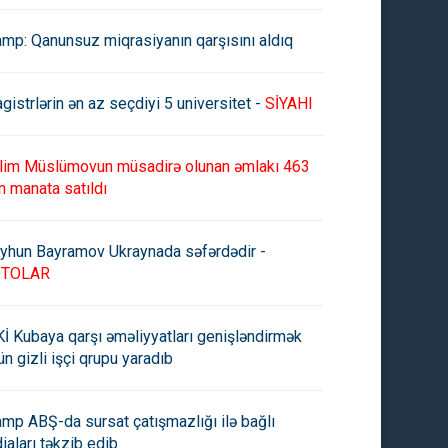
amp: Qanunsuz miqrasiyanın qarşısını aldıq
gistrlərin ən az seçdiyi 5 universitet -
SİYAHI
lim Müslümovun müsadirə olunan əmlakı 463
n manata satıldı
yhun Bayramov Ukraynada səfərdədir -
OTOLAR
İ Kubaya qarşı əməliyyatları genişləndirmək
ün gizli işçi qrupu yaradıb
amp ABŞ-da sursat çatışmazlığı ilə bağlı
diaları təkzib edib