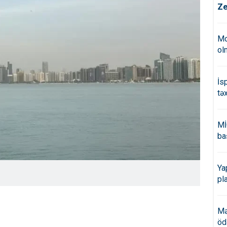
Ze
Mo
ol
İs
tə
Mİ
ba
Ya
pl
Mə
öd