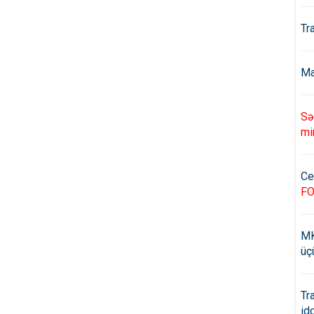
Tr
Ma
Sə
mi
Ce
F
MK
üç
Tr
id