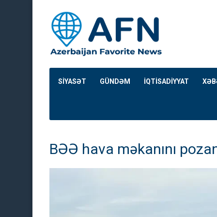
SİYASƏT
GÜNDƏM
İQTİSADİYYAT
XƏB
BƏƏ hava məkanını pozan