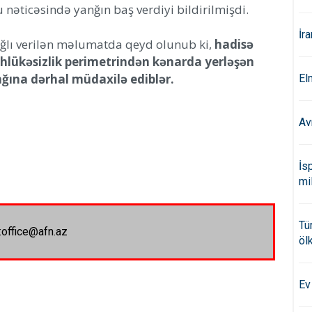
nəticəsində yanğın baş verdiyi bildirilmişdi.
İr
ğlı verilən məlumatda qeyd olunub ki,
hadisə
təhlükəsizlik perimetrindən kənarda yerləşən
ğına dərhal müdaxilə ediblər.
El
Av
İs
mi
Tü
:office@afn.az
öl
Ev