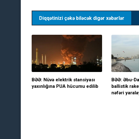
Diqqətinizi çəkə biləcək digər xəbərlər
BƏƏ: Nüvə elektrik stansiyası
BƏƏ: Əbu-Da
yaxınlığına PUA hücumu edilib
ballistik rake
nəfəri yarala