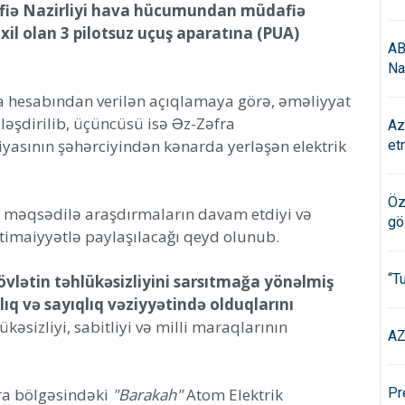
dafiə Nazirliyi hava hücumundan müdafiə
xil olan 3 pilotsuz uçuş aparatına (PUA)
AB
Na
dia hesabından verilən açıqlamaya görə, əməliyyat
ləşdirilib, üçüncüsü isə Əz-Zəfra
Az
iyasının şəhərciyindən kənarda yerləşən elektrik
et
Öz
əqsədilə araşdırmaların davam etdiyi və
gö
ctimaiyyətlə paylaşılacağı qeyd olunub.
“T
vlətin təhlükəsizliyini sarsıtmağa yönəlmiş
ıq və sayıqlıq vəziyyətində olduqlarını
ükəsizliyi, sabitliyi və milli maraqlarının
AZ
ra bölgəsindəki
"Barakah"
Atom Elektrik
Pr