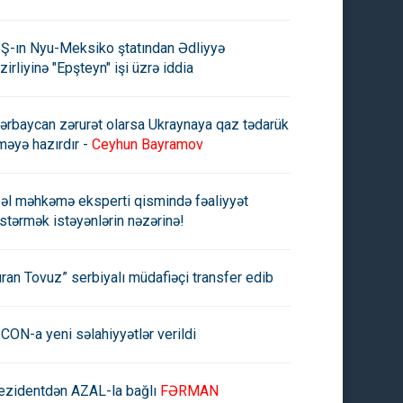
Ş-ın Nyu-Meksiko ştatından Ədliyyə
zirliyinə "Epşteyn" işi üzrə iddia
ərbaycan zərurət olarsa Ukraynaya qaz tədarük
məyə hazırdır -
Ceyhun Bayramov
əl məhkəmə eksperti qismində fəaliyyət
stərmək istəyənlərin nəzərinə!
uran Tovuz” serbiyalı müdafiəçi transfer edib
CON-a yeni səlahiyyətlər verildi
ezidentdən AZAL-la bağlı
FƏRMAN