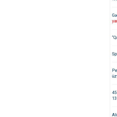
Gə
ya
“Q
Sp
Pe
üz
45
13
Al