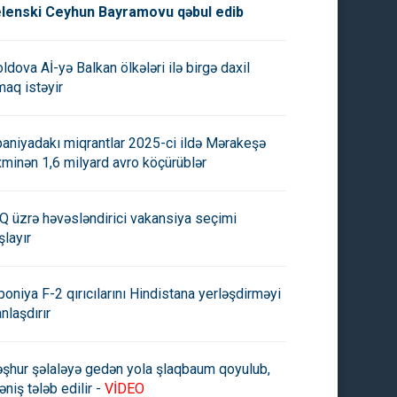
lenski Ceyhun Bayramovu qəbul edib
ldova Aİ-yə Balkan ölkələri ilə birgə daxil
maq istəyir
paniyadakı miqrantlar 2025-ci ildə Mərakeşə
xminən 1,6 milyard avro köçürüblər
Q üzrə həvəsləndirici vakansiya seçimi
şlayır
poniya F-2 qırıcılarını Hindistana yerləşdirməyi
anlaşdırır
şhur şəlaləyə gedən yola şlaqbaum qoyulub,
əniş tələb edilir -
VİDEO