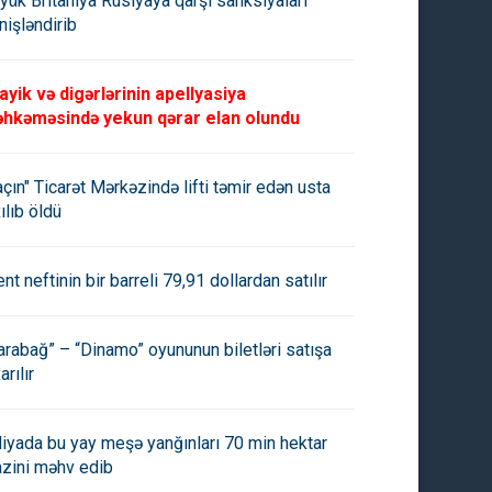
yük Britaniya Rusiyaya qarşı sanksiyaları
nişləndirib
ayik və digərlərinin apellyasiya
hkəməsində yekun qərar elan olundu
açın" Ticarət Mərkəzində lifti təmir edən usta
ılıb öldü
ent neftinin bir barreli 79,91 dollardan satılır
arabağ” – “Dinamo” oyununun biletləri satışa
arılır
aliyada bu yay meşə yanğınları 70 min hektar
azini məhv edib