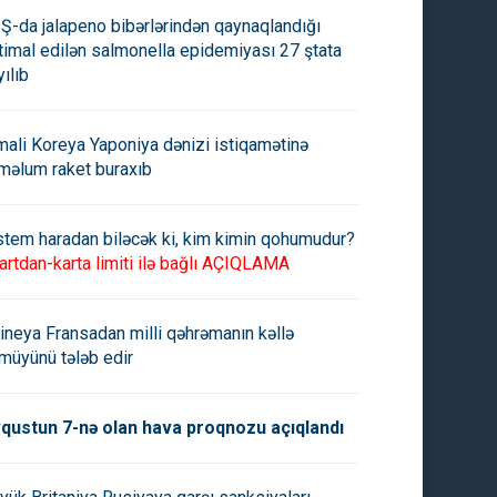
Ş-da jalapeno bibərlərindən qaynaqlandığı
timal edilən salmonella epidemiyası 27 ştata
yılıb
mali Koreya Yaponiya dənizi istiqamətinə
məlum raket buraxıb
stem haradan biləcək ki, kim kimin qohumudur?
artdan-karta limiti ilə bağlı AÇIQLAMA
iya: Ukrayna Zaporojye
MAQATE: Zaporoje AES-də
-in ərazisinə kamikadze
nüvə təhlükəsizliyi ilə bağlı
A ilə hücum edib
vəziyyət pisləşib
ineya Fransadan milli qəhrəmanın kəllə
müyünü tələb edir
qustun 7-nə olan hava proqnozu açıqlandı