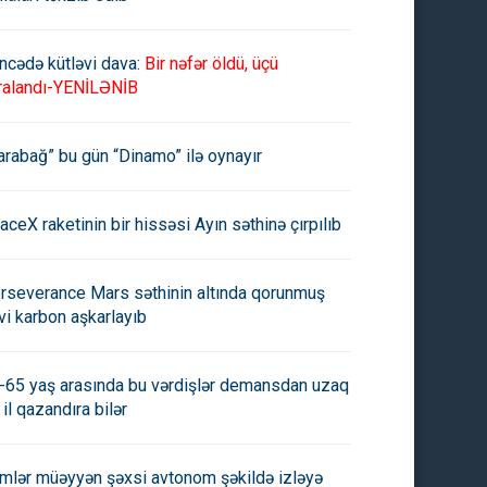
ncədə kütləvi dava:
Bir nəfər öldü, üçü
ralandı-YENİLƏNİB
arabağ” bu gün “Dinamo” ilə oynayır
aceX raketinin bir hissəsi Ayın səthinə çırpılıb
rseverance Mars səthinin altında qorunmuş
vi karbon aşkarlayıb
-65 yaş arasında bu vərdişlər demansdan uzaq
 il qazandıra bilər
imlər müəyyən şəxsi avtonom şəkildə izləyə