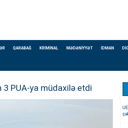
ƏR
QARABAĞ
KRİMİNAL
MƏDƏNİYYƏT
İDMAN
Dİ
 3 PUA-ya müdaxilə etdi
UE
çə