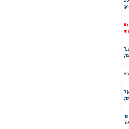
Bö
ge
Ar
mə
"L
yıx
Br
“Q
çıx
İt
ər