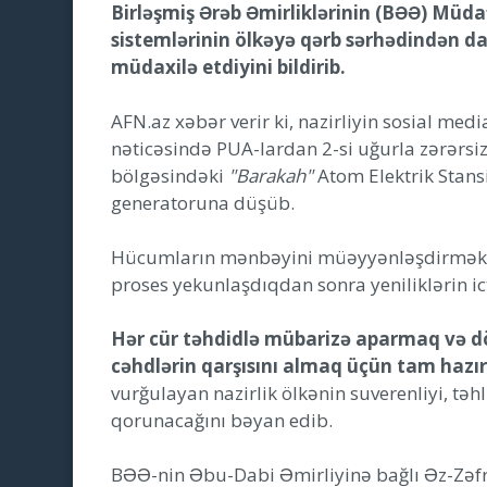
Birləşmiş Ərəb Əmirliklərinin (BƏƏ) Mü
sistemlərinin ölkəyə qərb sərhədindən da
müdaxilə etdiyini bildirib.
AFN.az xəbər verir ki, nazirliyin sosial me
nəticəsində PUA-lardan 2-si uğurla zərərsiz
bölgəsindəki
"Barakah"
Atom Elektrik Stans
generatoruna düşüb.
Hücumların mənbəyini müəyyənləşdirmək m
proses yekunlaşdıqdan sonra yeniliklərin i
Hər cür təhdidlə mübarizə aparmaq və dö
cəhdlərin qarşısını almaq üçün tam hazırl
vurğulayan nazirlik ölkənin suverenliyi, təhl
qorunacağını bəyan edib.
BƏƏ-nin Əbu-Dabi Əmirliyinə bağlı Əz-Zəf