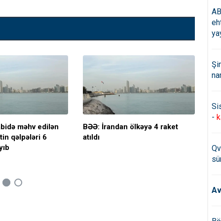
AB
eh
ya
Şi
na
Si
-
k
bidə məhv edilən
BƏƏ: İrandan ölkəyə 4 raket
Rus
tin qəlpələri 6
atıldı
AES
yıb
PU
Qv
sü
Av