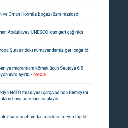
an və Oman Hormüz boğazı üzrə razılaşdı
man Abdullayev UNESCO-dan geri çağırıldı
ropa Şurasındakı nümayəndəmiz geri çağırıldı
paniya miqrantlara kömək üçün Seutaya 6,5
lyon avro ayırıb -
media
rkiyə NATO missiyası çərçivəsində Baltikyanı
kələrin hava patruluna başlayıb
 alqı-satqısı ofisindən maklerin meyiti tapıldı