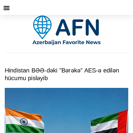
Hindistan BƏƏ-dəki "Bərəkə" AES-ə edilən
hücumu pisləyib