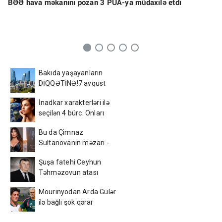
BƏƏ hava məkanını pozan 3 PUA-ya müdaxilə etdi
Bakıda yaşayanların
DİQQƏTİNƏ!7 avqust
2026-cı il saat 00:00-dan
İnadkar xarakterləri ilə
etibarən...
seçilən 4 bürc: Onları
fikrindən döndərmək
Bu da Çimnaz
çətindir
Sultanovanın məzarı -
VİDEO
Şuşa fatehi Ceyhun
Təhməzovun atası
dünyasını dəyişdi
Mourinyodan Arda Gülər
ilə bağlı şok qərar