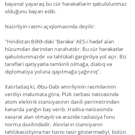
bəyanat yayaraq bu cür hərəkətlərin qəbulolunmaz
olduğunu bəyan edib.
Nazirliyin rəsmi açıqlamasında deyilir:
"Hindistan BƏƏ-dəki 'Bərəkə' AES-i hədəf alan
hücumdan dərindən narahatdır. Bu cür hərəkətlər
qəbulolunmazdır və təhlükəli gərginliyə yol açır. Biz
tərəfləri qətiyyətlə təmkinli olmağa, dialoq və
diplomatiya yoluna qayıtmağa çağırırıq".
Xatırladaq ki, Əbu-Dabi əmirliyinin rəsmilərinin
verdiyi məlumata görə, PUA zərbəsi nəticəsində
atom elektrik stansiyasının daxili perimetrindən
kənarda yanğın baş verib. Hadisə nəticəsində
xəsarət alan olmayıb və ərazidə radiasiya fonu
norma daxilindədir. Alovların stansiyanın
təhlükəsizliyinə hər hansı təsir göstərmədiyi, bütün