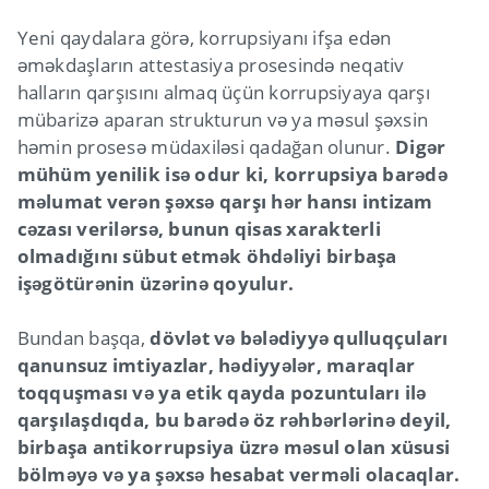
Yeni qaydalara görə, korrupsiyanı ifşa edən
əməkdaşların attestasiya prosesində neqativ
halların qarşısını almaq üçün korrupsiyaya qarşı
mübarizə aparan strukturun və ya məsul şəxsin
həmin prosesə müdaxiləsi qadağan olunur.
Digər
mühüm yenilik isə odur ki, korrupsiya barədə
məlumat verən şəxsə qarşı hər hansı intizam
cəzası verilərsə, bunun qisas xarakterli
olmadığını sübut etmək öhdəliyi birbaşa
işəgötürənin üzərinə qoyulur.
Bundan başqa,
dövlət və bələdiyyə qulluqçuları
qanunsuz imtiyazlar, hədiyyələr, maraqlar
toqquşması və ya etik qayda pozuntuları ilə
qarşılaşdıqda, bu barədə öz rəhbərlərinə deyil,
birbaşa antikorrupsiya üzrə məsul olan xüsusi
bölməyə və ya şəxsə hesabat verməli olacaqlar.