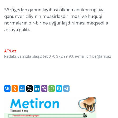
Sözügedən qanun layihəsi ölkədə antikorrupsiya
qanunvericiliyinin müasirləşdirilməsi və hüquqi
normaların bir-birinə uyğunlaşdırılması məqsədilə
ərsəyə gəlib.
AFN.az
Redaksiyamızla əlaqə: tel; 070 372 99 90, e-mail office@afn.az