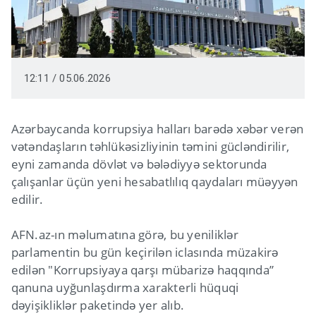
12:11 / 05.06.2026
Azərbaycanda korrupsiya halları barədə xəbər verən
vətəndaşların təhlükəsizliyinin təmini gücləndirilir,
eyni zamanda dövlət və bələdiyyə sektorunda
çalışanlar üçün yeni hesabatlılıq qaydaları müəyyən
edilir.
AFN.az-ın məlumatına görə, bu yeniliklər
parlamentin bu gün keçirilən iclasında müzakirə
edilən "Korrupsiyaya qarşı mübarizə haqqında”
qanuna uyğunlaşdırma xarakterli hüquqi
dəyişikliklər paketində yer alıb.