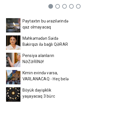
Paytaxtın bu ərazilərində
qaz olmayacaq
Məhkəmədən Səidə
Bəkirqızı ilə bağlı QƏRAR
Pensiya alanların
NƏZƏRİNƏ!
Kimin evində varsa,
VARLANACAQ - Heç belə
qiymətə olmamışdı
Böyük dəyişiklik
yaşayacaq 3 bürc