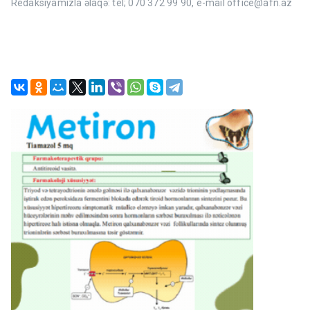
Redaksiyamızla əlaqə: tel; 070 372 99 90, e-mail office@afn.az