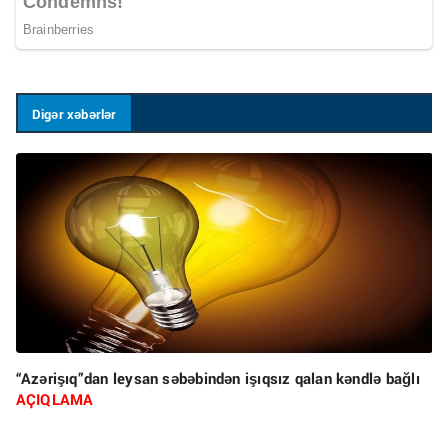
Digər xəbərlər
“Azərişıq”dan leysan səbəbindən işıqsız qalan kəndlə bağlı
AÇIQLAMA