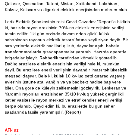
Qələsər, Qosmalian, Tatoni, Mistan, Xəlifəkənd, Lələhiran,
Kəlvəz, Kələxan və digərləri elektrik enerjisindən məhrum olub.
Lerik Elektrik Şəbəkəsinin rəisi Cavid Cavadov "Report”a bildirib
ki, hazırda rayon ərazisinin 70%-nə elektrik enerjisinin verilişi
təmin edilib: "İki gün ərzində davam edən güclü külək
səbəbindən rayonun elektrik təsərrüfatına xeyli ziyan dəyib. Bir
sıra yerlərdə elektrik naqilləri qılırıb, dayaqlar aşıb, habelə
transformatorlarda qısaqapanmalar yaranıb. Hazırda operativ
briqadalar işləyir. Rəhbərlik tərəfindən köməklik göstərilib.
Dağlıq ərazilərə elektrik enerjisinin verilişi hələ ki, mümkün
deyil. Bu ərazilərə enerji verilişinin dayandırılması təhlükəsizlik
məqsədi daşıyır. Belə ki, külək 10 kv-luq xətti qıraraq yaşayış
evlərinin üstünə ata, yanğın və ya bədbəxt hadisə baş verə
bilər. Ona görə də küləyin zəifləməsini gözləyirik. Lənkəran və
Yardımlı rayonları ərazisindən 35/10 kv-luq yüksək gərginlikli
xətlər vasitəsilə rayon mərkəzi və ətraf kəndlər enerji verilişi
bərpa olunub. Qeyd edim ki, bu ərazilərdə bu gün səhər
saatlarında fasilə yaranmışdı”.(Report)
AFN.az