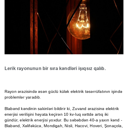
Lerik rayonunun bir sıra kəndləri işıqsız qalıb.
Rayon ərazisində əsən güclü külək elektrik təsərrüfatının işində
problemlər yaradıb.
Blabənd kəndinin sakinləri bildirir ki, Zuvand ərazisinə elektrik
enerjisi verilişini həyata keçirən 10 kv-luq xəttdə artıq iki
gündür, elektrik enerjisi yoxdur. Bu səbəbdən 40-a yaxın kənd -
Blabənd, Xəlifəkücə, Mondigah, Nisli, Hacovi, Hoveri, Şonaçola,