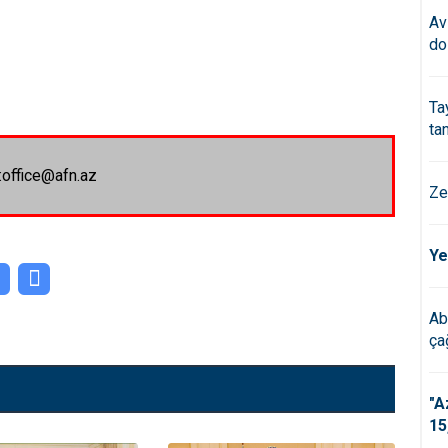
Av
do
Ta
ta
:office@afn.az
Ze
Ye
Ab
çağ
"A
15