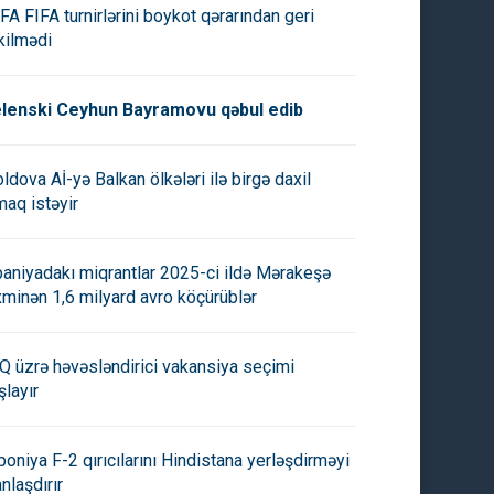
FA FIFA turnirlərini boykot qərarından geri
kilmədi
lenski Ceyhun Bayramovu qəbul edib
ldova Aİ-yə Balkan ölkələri ilə birgə daxil
maq istəyir
paniyadakı miqrantlar 2025-ci ildə Mərakeşə
xminən 1,6 milyard avro köçürüblər
Q üzrə həvəsləndirici vakansiya seçimi
şlayır
poniya F-2 qırıcılarını Hindistana yerləşdirməyi
anlaşdırır