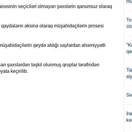
mü
irəsinin seçiciləri olmayan şəxslərin qanunsuz olaraq
To
 qaydaların əksinə olaraq müşahidəçilərin prosesi
öl
"K
müşahidəçilərin qeydə aldığı saylardan əhəmiyyətli
qa
şan şəxslərdən təşkil olunmuş qruplar tərəfindən
Tü
ata keçirilib.
al
Se
İr
ke