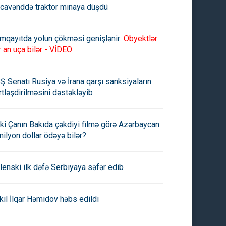
cavənddə traktor minaya düşdü
mqayıtda yolun çökməsi genişlənir:
Obyektlər
r an uça bilər - VİDEO
Ş Senatı Rusiya və İrana qarşı sanksiyaların
rtləşdirilməsini dəstəkləyib
ki Çanın Bakıda çəkdiyi filmə görə Azərbaycan
milyon dollar ödəyə bilər?
lenski ilk dəfə Serbiyaya səfər edib
kil İlqar Həmidov həbs edildi