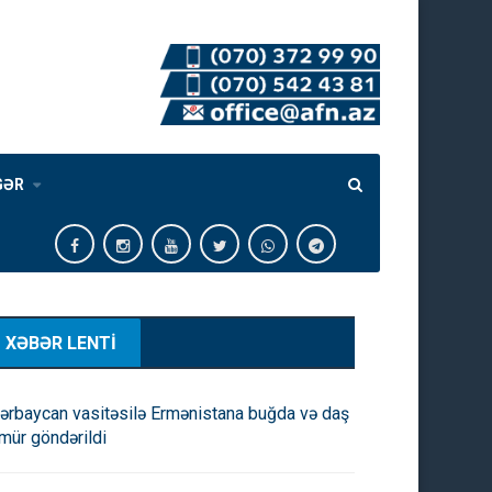
GƏR
XƏBƏR LENTİ
ərbaycan vasitəsilə Ermənistana buğda və daş
mür göndərildi