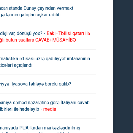
carıstanda Dunay çayından vermaxt
gərlərinin qalıqları aşkar edilib
dişi var, dönüşü yox? -
Bakı–Tbilisi qatarı ilə
ğlı bütün suallara CAVAB+MÜSAHİBƏ
rnalistika ixtisası üzrə qabiliyyət imtahanının
ticələri açıqlandı
viyyə İlyasova fəhləyə borclu qalıb?
paniya sərhəd nəzarətinə görə İtaliyanı cavab
birləri ilə hədələyib -
media
maniyada PUA-lardan mərkəzləşdirilmiş