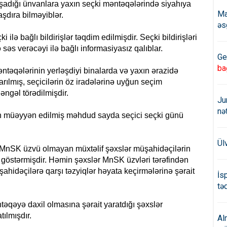
yaşadığı ünvanlara yaxın seçki məntəqələrində siyahıya
Ma
şdıra bilməyiblər.
əs
i ilə bağlı bildirişlər təqdim edilmişdir. Seçki bildirişləri
əs verəcəyi ilə bağlı informasiyasız qalıblar.
Ge
ba
ntəqələrinin yerləşdiyi binalarda və yaxın ərazidə
arılmış, seçicilərin öz iradələrinə uyğun seçim
ngəl törədilmişdir.
Ju
nə
ən müəyyən edilmiş məhdud sayda seçici seçki günü
Ül
MnSK üzvü olmayan müxtəlif şəxslər müşahidəçilərin
iq göstərmişdir. Həmin şəxslər MnSK üzvləri tərəfindən
ahidəçilərə qarşı təzyiqlər həyata keçirmələrinə şərait
İs
təd
təqəyə daxil olmasına şərait yaratdığı şəxslər
tılmışdır.
Al