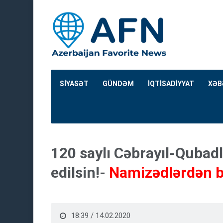
SİYASƏT
GÜNDƏM
İQTİSADİYYAT
XƏB
120 saylı Cəbrayıl-Qubadlı
edilsin!-
Namizədlərdən b
18:39 / 14.02.2020