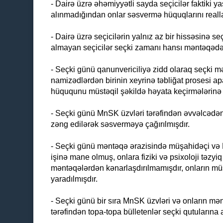
- Dairə üzrə əhəmiyyətli sayda seçicilər faktiki 
alınmadığından onlar səsvermə hüquqlarını realla
- Dairə üzrə seçicilərin yalnız az bir hissəsinə seçk
almayan seçicilər seçki zamanı hansı məntəqədə s
- Seçki günü qanunvericiliyə zidd olaraq seçki mə
namizədlərdən birinin xeyrinə təbliğat prosesi ap
hüququnu müstəqil şəkildə həyata keçirmələrinə ə
- Seçki günü MnSK üzvləri tərəfindən əvvəlcəd
zəng edilərək səsverməyə çağırılmışdır.
- Seçki günü məntəqə ərazisində müşahidəçi və 
işinə mane olmuş, onlara fiziki və psixoloji təzy
məntəqələrdən kənarlaşdırılmamışdır, onların müş
yaradılmışdır.
- Seçki günü bir sıra MnSK üzvləri və onların mən
tərəfindən topa-topa bülletenlər seçki qutularına a