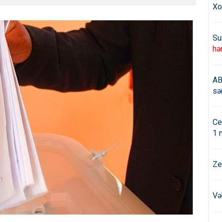
Xo
Su
hə
AB
sə
Ce
1 
Ze
Və