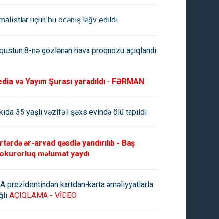
rnalistlər üçün bu ödəniş ləğv edildi
qustun 8-nə gözlənən hava proqnozu açıqlandı
 məntəqələrdə səsvermənin
Deputatın dairəsində nəticəsi
icələri ləğv olundu
ləğv olunan məntəqələrin sayı
dia və Yayım Şurası yaradıldı - FƏRMAN
13-ə çatıb
kıda 35 yaşlı vəzifəli şəxs evində ölü tapıldı
rtərdə ər-arvad qəsdlə yandırılıb - Baş
okurorluq məlumat yaydı
A prezidentindən kartdan-karta əməliyyatlarla
ğlı
AÇIQLAMA - VİDEO