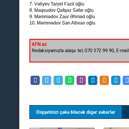
7. Vəliyev Taryel Fazil oğlu
8. Maqsudov Qafqaz Səfər oğlu
9. Məmmədov Zaur Əhməd oğlu
10. Məmmədov Sarı Atlıxan oğlu
AFN.az
Redaksiyamızla əlaqə: tel; 070 372 99 90, E-mail
Diqqətinizi çəkə biləcək digər xəbərlər