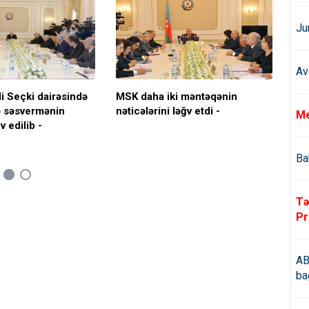
Ju
Av
li Seçki dairəsində
MSK daha iki məntəqənin
Bu
 səsvermənin
nəticələrini ləğv etdi -
nət
Me
v edilib -
Ba
Tə
Pr
AB
ba