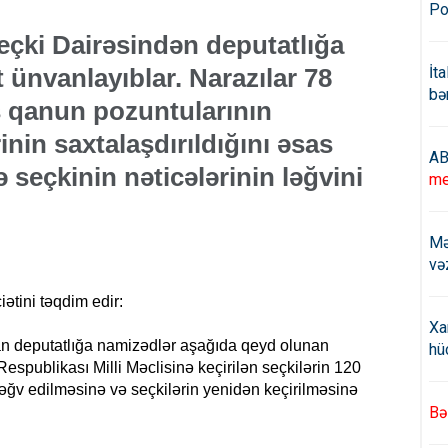
Po
eçki Dairəsindən deputatlığa
ünvanlayıblar. Narazılar 78
İt
bə
s qanun pozuntularının
nin saxtalaşdırıldığını əsas
AB
seçkinin nəticələrinin ləğvini
me
Mə
və
ətini təqdim edir:
Xa
nan deputatlığa namizədlər aşağıda qeyd olunan
hü
espublikası Milli Məclisinə keçirilən seçkilərin 120
 ləğv edilməsinə və seçkilərin yenidən keçirilməsinə
Bə