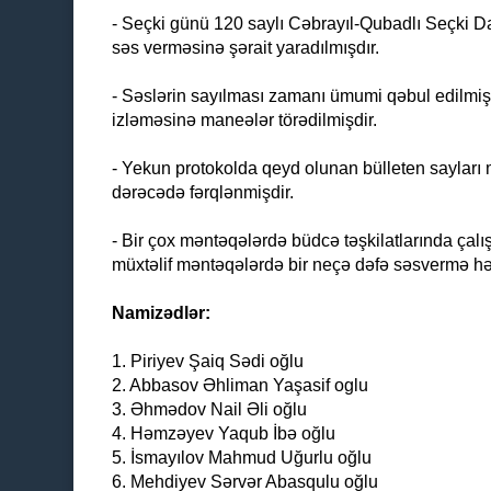
- Seçki günü 120 saylı Cəbrayıl-Qubadlı Seçki Da
səs verməsinə şərait yaradılmışdır.
- Səslərin sayılması zamanı ümumi qəbul edilmiş
izləməsinə maneələr törədilmişdir.
- Yekun protokolda qeyd olunan bülleten sayları 
dərəcədə fərqlənmişdir.
- Bir çox məntəqələrdə büdcə təşkilatlarında çalı
müxtəlif məntəqələrdə bir neçə dəfə səsvermə həy
Namizədlər:
1. Piriyev Şaiq Sədi oğlu
2. Abbasov Əhliman Yaşasif oglu
3. Əhmədov Nail Əli oğlu
4. Həmzəyev Yaqub İbə oğlu
5. İsmayılov Mahmud Uğurlu oğlu
6. Mehdiyev Sərvər Abasqulu oğlu