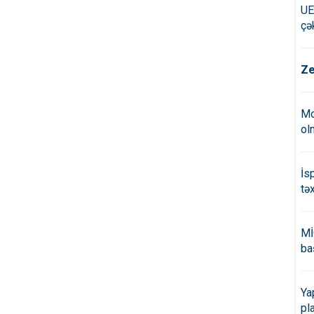
UE
çə
Ze
Mo
ol
İs
tə
Mİ
ba
Ya
pl