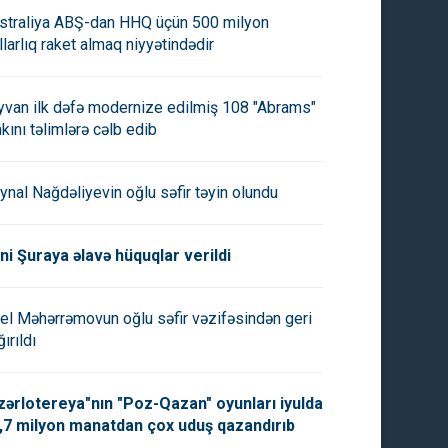
straliya ABŞ-dan HHQ üçün 500 milyon
llarlıq raket almaq niyyətindədir
yvan ilk dəfə modernize edilmiş 108 "Abrams"
nkını təlimlərə cəlb edib
ynal Nağdəliyevin oğlu səfir təyin olundu
ni Şuraya əlavə hüquqlar verildi
el Məhərrəmovun oğlu səfir vəzifəsindən geri
ırıldı
zərlotereya"nın "Poz-Qazan" oyunları iyulda
,7 milyon manatdan çox uduş qazandırıb