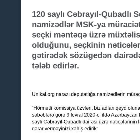
120 saylı Cəbrayıl-Qubadlı S
namizədlər MSK-ya müraciət 
seçki məntəqə üzrə müxtəli
olduğunu, seçkinin nəticələri
gətirədək sözügedən dairədə 
tələb edirlər.
Unikal.org narazı deputatlığa namizədlərin müraci
“Hörmətli komissiya üzvləri, biz adları qeyd olu
səbəblərə görə 9 fevral 2020-ci ildə Azərbaycan R
saylı Cəbrayıl-Qubadlı dairəsi üzrə nəticələrinin
qərar verməyinizi xahiş edirik: