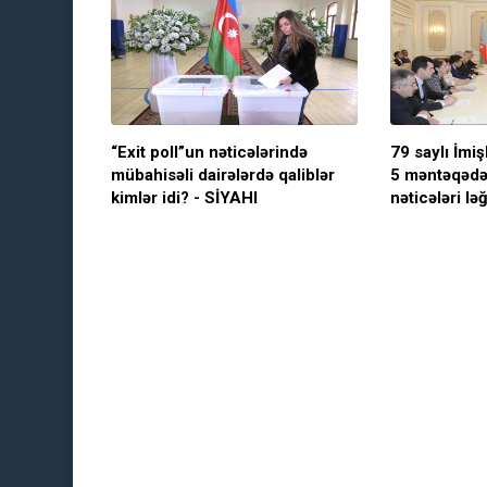
“Exit poll”un nəticələrində
79 saylı İmiş
mübahisəli dairələrdə qaliblər
5 məntəqədə
kimlər idi? - SİYAHI
nəticələri ləğ