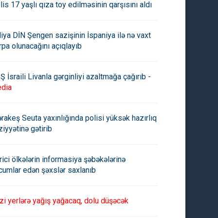
lis 17 yaşlı qıza toy edilməsinin qarşısını aldı
aliya DİN Şengen sazişinin İspaniya ilə nə vaxt
rpa olunacağını açıqlayıb
Ş İsraili Livanla gərginliyi azaltmağa çağırıb -
dia
rakeş Seuta yaxınlığında polisi yüksək hazırlıq
ziyyətinə gətirib
rici ölkələrin informasiya şəbəkələrinə
cumlar edən şəxslər saxlanıb
zi yerlərə yağış yağacaq, dolu düşəcək