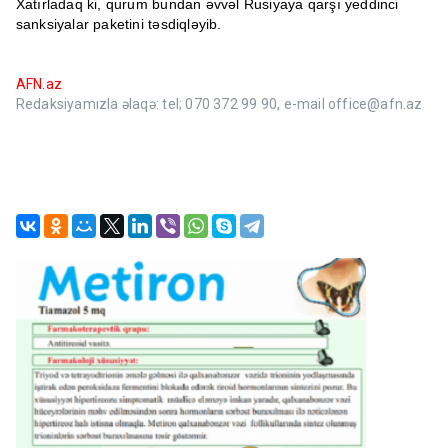
Xatırladaq ki, qurum bundan əvvəl Rusiyaya qarşı yeddinci
sanksiyalar paketini təsdiqləyib.
AFN.az
Redaksiyamızla əlaqə: tel; 070 372 99 90, e-mail office@afn.az