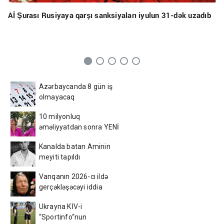
Aİ Şurası Rusiyaya qarşı sanksiyaları iyulun 31-dək uzadıb
Azərbaycanda 8 gün iş
olmayacaq
10 milyonluq
əməliyyatdan sonra YENİ
GÖRÜNÜŞÜ gündəm oldu -
Kanalda batan Aminin
FOTOLAR
meyiti tapıldı
Vanqanın 2026-cı ildə
gerçəkləşəcəyi iddia
olunan hansı proqnozları
Ukrayna KİV-i
var?
“Sportinfo“nun