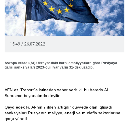
15:49 / 26.07.2022
Avropa İttifaqı (Aİ) Ukraynadakı hərbi əməliyyatlara görə Rusiyaya
qarşı sanksiyaları 2023-cü il yanvarın 31-dək uzadıb.
AFN.az “Report”a istinadən xəbər verir ki, bu barədə Aİ
Şurasının bəyanatında deyilir.
Qeyd edək ki, Aİ-nin 7 ildən artıqdır qüvvədə olan iqtisadi
sanksiyaları Rusiyanın maliyyə, enerji və müdafiə sektorlarına
qarşı yönəlib.